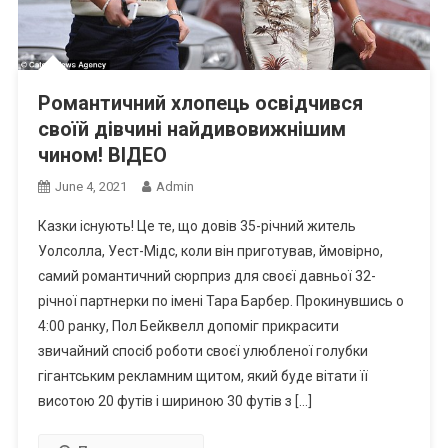
Романтичний хлопець освідчився
своїй дівчині найдивовижнішим
чином! ВIДЕО
June 4, 2021
Admin
Казки існують! Це те, що довів 35-річний житель
Уолсолла, Уест-Мідс, коли він приготував, ймовірно,
самий романтичний сюрприз для своєї давньої 32-
річної партнерки по імені Тара Барбер. Прокинувшись о
4:00 ранку, Пол Бейквелл допоміг прикрасити
звичайний спосіб роботи своєї улюбленої голубки
гігантським рекламним щитом, який буде вітати її
висотою 20 футів і шириною 30 футів з […]