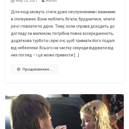
May 25, 2021
Admin
Діти іноді можуть стати дуже неслухняними і важкими
в спілкуванні. Вони люблять бігати, бруднитися, чіпати
речі і повзати по дірок. Тому, коли справа доходить до
догляду за малюком, потрібна повна зосередженість,
додаткова турбота і зіркі очі, щоб тримати його подалі
від небезпеки. Всього на частку секунди відірвати від
них погляд – і це може привести […]
Продолжение...