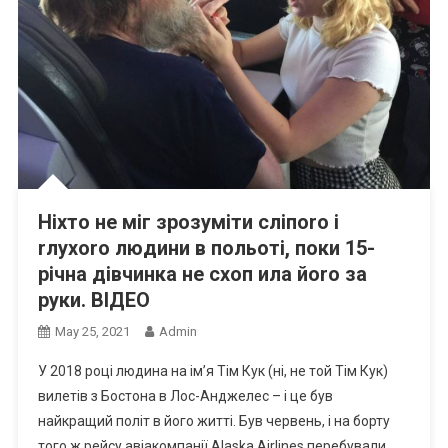
Ніхто не міг зрозуміти сліпоrо і
rлухоrо людини в польоті, поки 15-
річна дівчинка не схоп ила йоrо за
руки. ВIДЕО
May 25, 2021
Admin
У 2018 році людина на ім’я Тім Кук (ні, не той Тім Кук)
вилетів з Бостона в Лос-Анджелес – і це був
найкращий політ в його житті. Був червень, і на борту
того ж рейсу авіакомпанії Alaska Airlines перебували