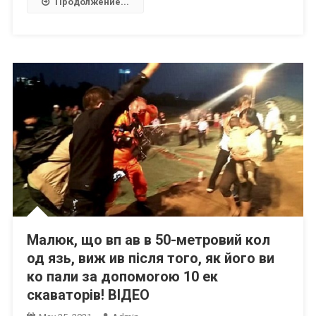
Продолжение...
Малюк, що вп ав в 50-метровий кол
од язь, виж ив після того, як його ви
ко пали за допомоrою 10 ек
скаваторів! ВIДЕО