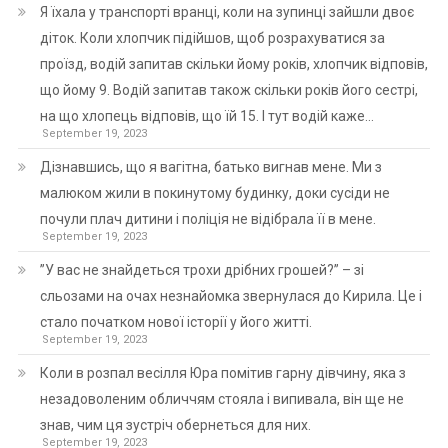
Я їхала у транспорті вранці, коли на зупинці зайшли двоє
діток. Коли хлопчик підійшов, щоб розрахуватися за
проїзд, водій запитав скільки йому років, хлопчик відповів,
що йому 9. Водій запитав також скільки років його сестрі,
на що хлопець відповів, що їй 15. І тут водій каже…
September 19, 2023
Дізнавшись, що я вагітна, батько вигнав мене. Ми з
малюком жили в покинутому будинку, доки сусіди не
почули плач дитини і поліція не відібрала її в мене.
September 19, 2023
”У вас не знайдеться трохи дрібних грошей?” – зі
сльозами на очах незнайомка звернулася до Кирила. Це і
стало початком нової історії у його житті.
September 19, 2023
Коли в розпал весілля Юра помітив гарну дівчину, яка з
незадоволеним обличчям стояла і випивала, він ще не
знав, чим ця зустріч обернеться для них.
September 19, 2023