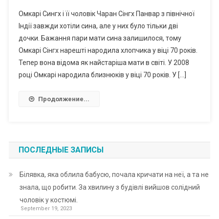
Омкарі Сингх і її чоловік Чаран Сінгх Панвар з північної
Індії завжди хотіли сина, але у них було тільки дві
дочки. Бажання пари мати сина залишилося, тому
Омкарі Сінгх нарешті народила хлопчика у віці 70 років.
Тепер вона відома як найстаріша мати в світі. У 2008
році Омкарі народила близнюків у віці 70 років. У […]
Продолжение...
ПОСЛЕДНЫЕ ЗАПИСЫ
Білявка, яка облила бабусю, почала кричати на неї, а та не
знала, що робити. За хвилину з будівлі вийшов солідний
чоловік у костюмі.
September 19, 2023