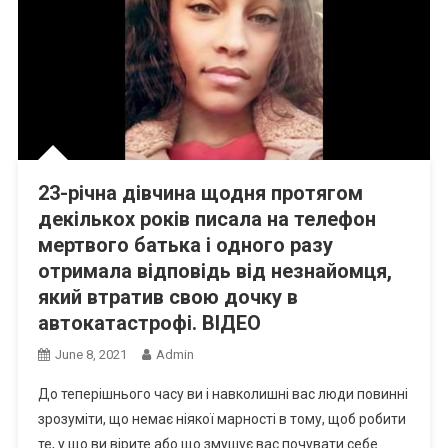
23-річна дівчина щодня протягом
декількох років писала на телефон
мертвого батька і одного разу
отримала відповідь від незнайомця,
який втратив свою дочку в
автокатастрофі. ВIДЕО
June 8, 2021
Admin
До теперішнього часу ви і навколишні вас люди повинні
зрозуміти, що немає ніякої марності в тому, щоб робити
те, у що ви вірите або що змушує вас почувати себе