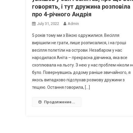
говорять, і тут дружина розповіла
про 4-річного Андрія
July 31, 2022
Admin
5 років тому ми з Вікою одружилися. Весілля
вирішили не грати, лише розписалися, і на гроші
весілля полетіли на острови. Незабаром у нас
народилася Аніта – прекрасна дівчинка, яка все
схоплювала на льоту. З нею у нас проблем ніколи н
було. Повернувшись додому раніше звичайного, я
якось випадково підслухав розмову дружини з
тещею. Остання говорила, […]
Продолжение...