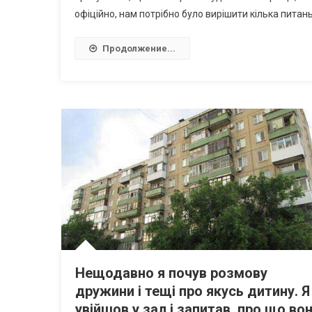
офіційно, нам потрібно було вирішити кілька питань
Продолжение...
Нещодавно я почув розмову
дружини і тещі про якусь дитину. Я
увійшов у зал і запитав, про що во