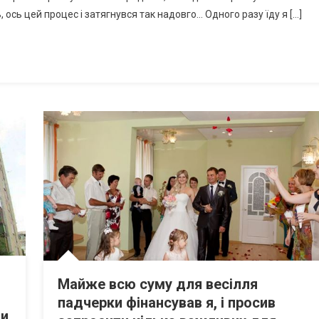
, ось цей процес і затягнувся так надовго… Одного разу їду я […]
Майже всю суму для весілля
падчерки фінансував я, і просив
ни