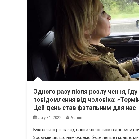
Одного разу після розлу чення, їд
повідомлення від чоловіка: «Термі
Цей день став фатальним для нас
July 31, 2022
Admin
Буквально рік назад наші з чоловіком відносини по
Зрозумівши, що нам окремо буде легше і краще, ми