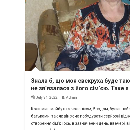
Знала б, що моя свекруха буде так
не зв’язалася з його сім’єю. Таке я
July 31, 2022
Admin
Коли ми з майбутнім чоловіком, Владом, були знайо
батьками, так як він хоче побудувати серйозні від
створення сім’ї; і ось, в зазначений день, ввечері,