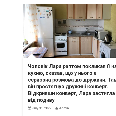
Чоловік Лари раптом покликав її н
кухню, сказав, що у нього є
серйозна розмова до дружини. Та
він простягнув дружині конверт.
Відкривши конверт, Лара застигла
від подиву
July 31, 2022
Admin