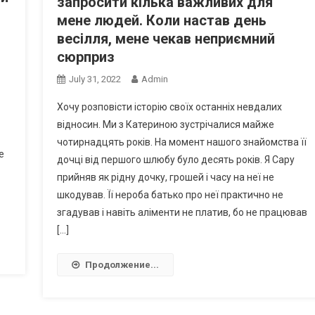
запросити кілька важливих для
мене людей. Коли настав день
весілля, мене чекав неприємний
сюрприз
July 31, 2022
Admin
Хочу розповісти історію своїх останніх невдалих
відносин. Ми з Катериною зустрічалися майже
чотирнадцять років. На момент нашого знайомства її
е
дочці від першого шлюбу було десять років. Я Сару
прийняв як рідну дочку, грошей і часу на неї не
шкодував. Її нероба батько про неї практично не
згадував і навіть аліменти не платив, бо не працював
[…]
Продолжение...