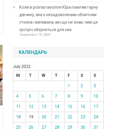
Коли в розпал весілля Юра помітив гарну
дівчину, яка з незадоволеним обличчям
стояла і випивала, він ще не знав, чим ця
зустріч обернеться для них.
September 19, 2023
КАЛЕНДАРЬ
July 2022
M
T
W
T
F
S
S
1
2
3
4
5
6
7
8
9
10
11
12
13
14
15
16
17
18
19
20
21
22
23
24
25
26
27
28
29
30
31