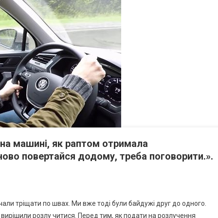
у на машині, як раптом отримала
ново повертайся додому, треба поговорити.».
чали тріщати по швах. Ми вже тоді були байдужі друг до одного.
 вирішили розлу читися. Перед тим, як подати на розлучення