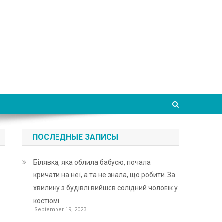
ПОСЛЕДНЫЕ ЗАПИСЫ
Білявка, яка облила бабусю, почала
кричати на неї, а та не знала, що робити. За
хвилину з будівлі вийшов солідний чоловік у
костюмі.
September 19, 2023