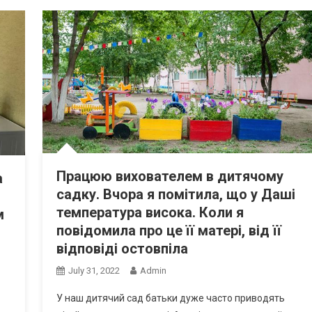
Працюю вихователем в дитячому
а
садку. Вчора я помітила, що у Даші
температура висока. Коли я
м
повідомила про це її матері, від її
відповіді остовпіла
July 31, 2022
Admin
У наш дитячий сад батьки дуже часто приводять