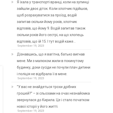
Я їхала у транспорті вранці, коли на зупинці
зайшли двоє діток. Коли хлопчик підійшов,
щоб розрахуватися за проїзд, водій
запитав скільки йому років, хлопчик
відповів, що йому 9. Водій запитав також
скільки років його сестрі, на що хлопець
відповів, що їй 15. І тут водій каже…
September 19, 2023
Дізнавшись, що я вагітна, батько вигнав
мене. Ми з малюком жили в покинутому
будинку, доки сусіди не почули плач дитини
і поліція не відібрала її в мене.
September 19, 2023
”У вас не знайдеться трохи дрібних
грошей?” – зі сльозами на очах незнайомка
звернулася до Кирила. Це і стало початком
нової історії у його житті.
September 19, 2023