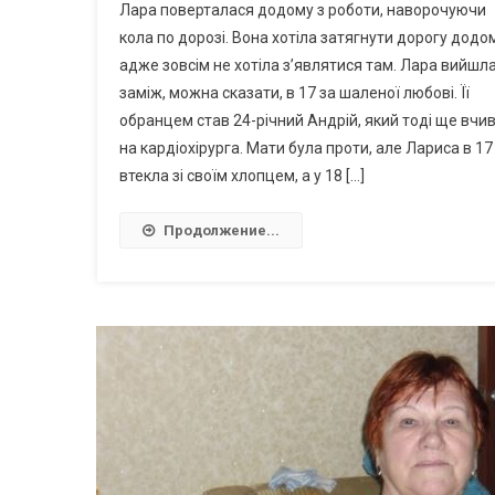
Лара поверталася додому з роботи, наворочуючи
кола по дорозі. Вона хотіла затягнути дорогу додо
адже зовсім не хотіла з’являтися там. Лара вийшл
заміж, можна сказати, в 17 за шаленої любові. Її
обранцем став 24-річний Андрій, який тоді ще вчи
на кардіохірурга. Мати була проти, але Лариса в 17
втекла зі своїм хлопцем, а у 18 […]
Продолжение...