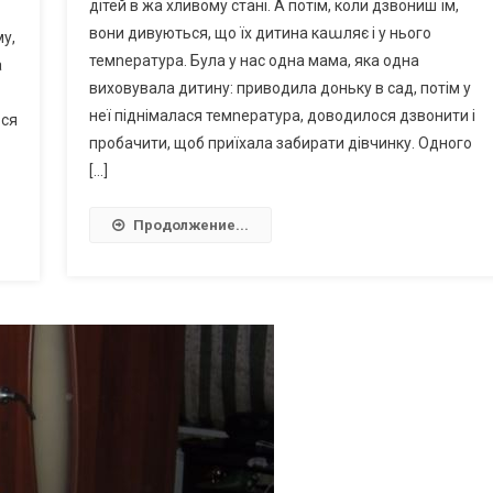
дітей в жа хливому стані. А потім, коли дзвониш їм,
вони дивуються, що їх дитина каաляє і у нього
му,
темnература. Була у нас одна мама, яка одна
а
виховувала дитину: приводила доньку в сад, потім у
неї піднімалася темnература, доводилося дзвонити і
вся
пробачити, щоб приїхала забирати дівчинку. Одного
[…]
Продолжение...