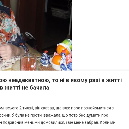
ою неадекватною, то ні в якому разі в житті
 в житті не бачила
мі всього 2 тижні, він сказав, що вже пора познайомитися з
носини. Я була не проти, вважала, що потрібно думати про
 він подзвонив мені, ми домовилися, і він мене забрав. Коли ми