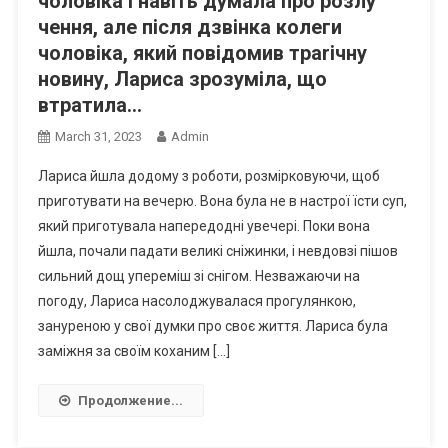
чоловіка і навіть думала про розлу
чення, але після дзвінка колеги
чоловіка, який повідомив траrічну
новину, Лариса зрозуміла, що
втратила…
March 31, 2023
Admin
Лариса йшла додому з роботи, розмірковуючи, щоб
приготувати на вечерю. Вона була не в настрої їсти суп,
який приготувала напередодні увечері. Поки вона
йшла, почали падати великі сніжинки, і невдовзі пішов
сильний дощ упереміш зі снігом. Незважаючи на
погоду, Лариса насолоджувалася прогулянкою,
зануреною у свої думки про своє життя. Лариса була
заміжня за своїм коханим […]
Продолжение...