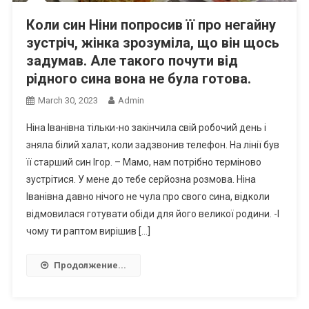
Коли син Ніни попросив її про негайну
зустріч, жінка зрозуміла, що він щось
задумав. Але такого почути від
рідного сина вона не була готова.
March 30, 2023
Admin
Ніна Іванівна тільки-но закінчила свій робочий день і
зняла білий халат, коли задзвонив телефон. На лінії був
її старший син Ігор. – Мамо, нам потрібно терміново
зустрітися. У мене до тебе серйозна розмова. Ніна
Іванівна давно нічого не чула про свого сина, відколи
відмовилася готувати обіди для його великої родини. -І
чому ти раптом вирішив […]
Продолжение...