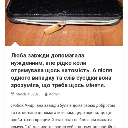
Люба завжди допомагала
нужденним, але рідко коли
отримувала щось натомість. А після
одного випадку та слів сусідки вона
зрозуміла, що треба щось міняти.
March 31, 2023
Admin
Любов Андріївна завжди була відома своєю добротою
та готовністю допомагати іншим, щиро вірячи, що це
зробить світ кращим. Хоча вона і не боя лася сказати
комусь “ні”, але часто ловила себе на тому, що постійно