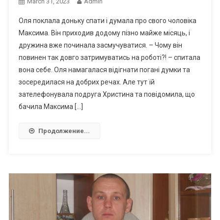
March 31, 2023
Admin
Оля поклала доньку спати і думала про свого чоловіка
Максима. Він приходив додому пізно майже місяць, і
дружина вже починала засмучуватися. – Чому він
повинен так довго затримуватись на роботі?! – спитала
вона себе. Оля намагалася відігнати погані думки та
зосередилася на добрих речах. Але тут їй
зателефонувала подруга Христина та повідомила, що
бачила Максима […]
Продолжение...