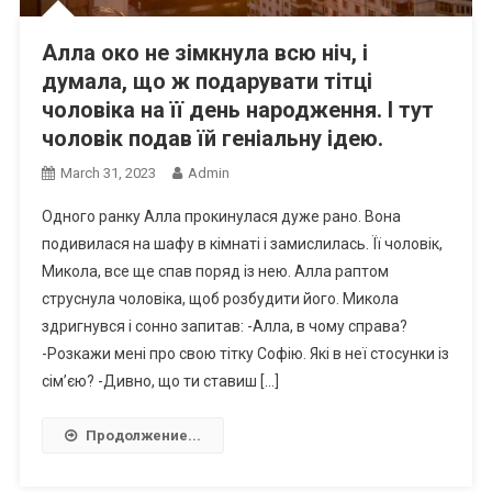
Алла око не зімкнула всю ніч, і
думала, що ж подарувати тітці
чоловіка на її день народження. І тут
чоловік подав їй геніальну ідею.
March 31, 2023
Admin
Одного ранку Алла прокинулася дуже рано. Вона
подивилася на шафу в кімнаті і замислилась. Її чоловік,
Микола, все ще спав поряд із нею. Алла раптом
струснула чоловіка, щоб розбудити його. Микола
здригнувся і сонно запитав: -Алла, в чому справа?
-Розкажи мені про свою тітку Софію. Які в неї стосунки із
сім’єю? -Дивно, що ти ставиш […]
Продолжение...