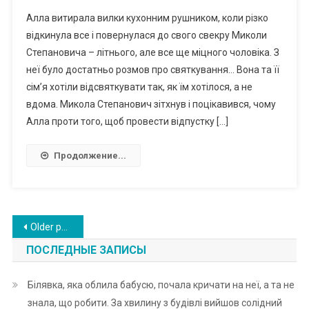
Алла витирала вилки кухонним рушником, коли різко
відкинула все і повернулася до свого свекру Миколи
Степановича – літнього, але все ще міцного чоловіка. З
неї було достатньо розмов про святкування… Вона та її
сім’я хотіли відсвяткувати так, як їм хотілося, а не
вдома. Микола Степанович зітхнув і поцікавився, чому
Алла проти того, щоб провести відпустку […]
Продолжение...
Posts
Older posts
navigation
ПОСЛЕДНЫЕ ЗАПИСЫ
Білявка, яка облила бабусю, почала кричати на неї, а та не
знала, що робити. За хвилину з будівлі вийшов солідний