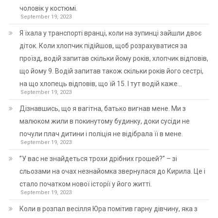
чоловік у костюмі.
September 19, 2023
Я їхала у транспорті вранці, коли на зупинці зайшли двоє
діток. Коли хлопчик підійшов, щоб розрахуватися за
проїзд, водій запитав скільки йому років, хлопчик відповів,
що йому 9. Водій запитав також скільки років його сестрі,
на що хлопець відповів, що їй 15. І тут водій каже…
September 19, 2023
Дізнавшись, що я вагітна, батько вигнав мене. Ми з
малюком жили в покинутому будинку, доки сусіди не
почули плач дитини і поліція не відібрала її в мене.
September 19, 2023
”У вас не знайдеться трохи дрібних грошей?” – зі
сльозами на очах незнайомка звернулася до Кирила. Це і
стало початком нової історії у його житті.
September 19, 2023
Коли в розпал весілля Юра помітив гарну дівчину, яка з