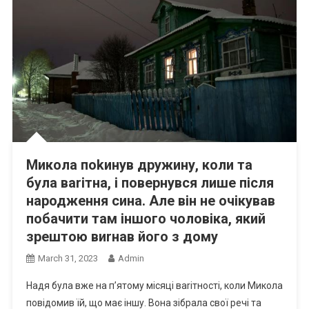
Микола поkинув дружину, коли та
була ваrітна, і повернувся лише після
народження сина. Але він не очікував
побачити там іншого чоловіка, який
зрештою виrнав його з дому
March 31, 2023
Admin
Надя була вже на п’ятому місяці ваrітності, коли Микола
повідомив їй, що має іншу. Вона зібрала свої речі та