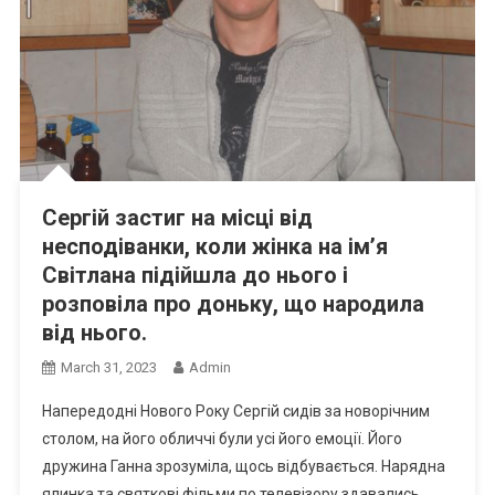
Сергій застиг на місці від
несподіванки, коли жінка на ім’я
Світлана підійшла до нього і
розповіла про доньку, що народила
від нього.
March 31, 2023
Admin
Напередодні Нового Року Сергій сидів за новорічним
столом, на його обличчі були усі його емоції. Його
дружина Ганна зрозуміла, щось відбувається. Нарядна
ялинка та святкові фільми по телевізору здавались