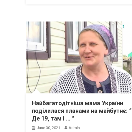
Найбагатодітніша мама України
поділилася планами на майбутнє: ”
Де 19, там і … ”
June 30, 2021
Admin