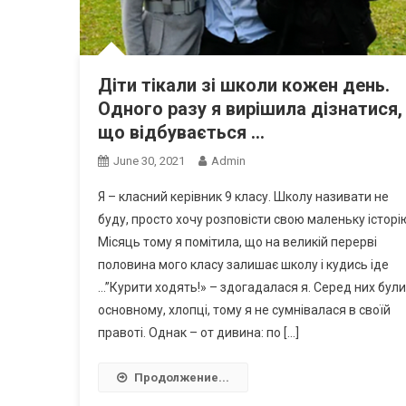
Діти тікали зі школи кожен день.
Одного разу я вирішила дізнатися,
що відбувається …
June 30, 2021
Admin
Я – класний керівник 9 класу. Школу називати не
буду, просто хочу розповісти свою маленьку історі
Місяць тому я помітила, що на великій перерві
половина мого класу залишає школу і кудись іде
…”Курити ходять!» – здогадалася я. Серед них були
основному, хлопці, тому я не сумнівалася в своїй
правоті. Однак – от дивина: по […]
Продолжение...