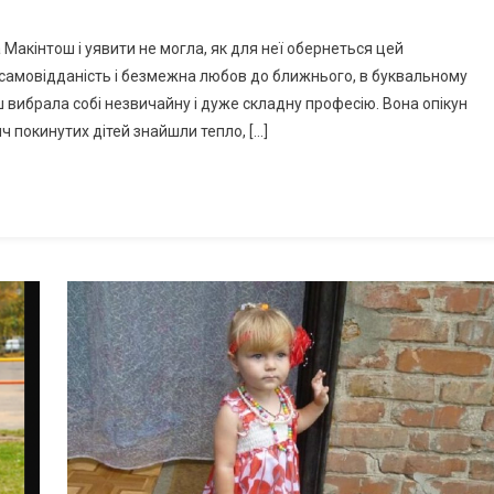
акінтош і уявити не могла, як для неї обернеться цей
 самовідданість і безмежна любов до ближнього, в буквальному
ш вибрала собі незвичайну і дуже складну професію. Вона опікун
яч покинутих дітей знайшли тепло, […]