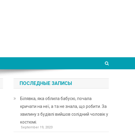
ПОСЛЕДНЫЕ ЗАПИСЫ
Білявка, яка облила бабусю, почала
кричати на неї, а та не знала, що робити. За
хвилину з будівлі вийшов солідний чоловік у
костюмі.
September 19, 2023