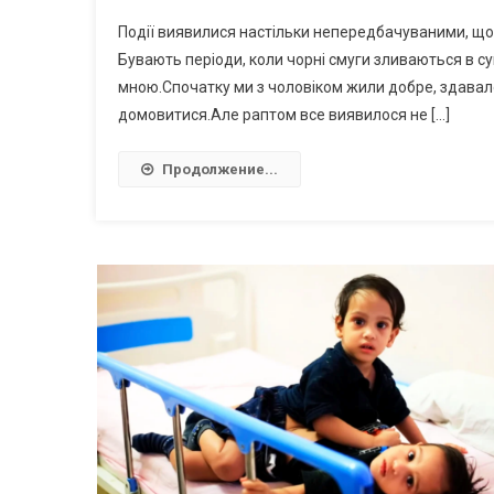
Події виявилися настільки непередбачуваними, що
Бувають періоди, коли чорні смуги зливаються в суціл
мною.Спочатку ми з чоловіком жили добре, здавал
домовитися.Але раптом все виявилося не […]
Продолжение...