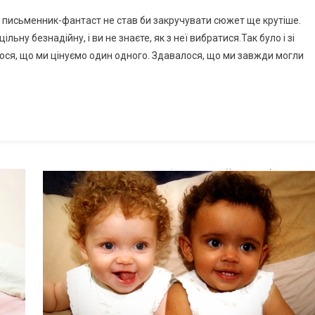
 письменник-фантаст не став би закручувати сюжет ще крутіше.
ьну безнадійну, і ви не знаєте, як з неї вибратися.Так було і зі
ося, що ми цінуємо один одного. Здавалося, що ми завжди могли