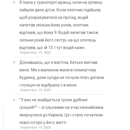
Я їхала у транспорті вранці, коли на зупинці
зайшли двоє діток. Коли хлопчик підійшов,
щоб розрахуватися за проїзд, водій
запитав скільки йому років, хлопчик
відповів, що йому 9. Водій запитав також
скільки років його сестрі, на що хлопець
відповів, що їй 15. І тут водій каже…
September 19, 2023
Дізнавшись, що я вагітна, батько вигнав
мене. Ми з малюком жили в покинутому
будинку, доки сусіди не почули плач дитини
і поліція не відібрала її в мене.
September 19, 2023
”У вас не знайдеться трохи дрібних
грошей?” – зі сльозами на очах незнайомка
звернулася до Кирила. Це і стало початком
нової історії у його житті.
September 19, 2023