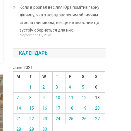
Коли в розпал весілля Юра помітив гарну
дівчину, яка з незадоволеним обличчям
стояла і випивала, він ще не знав, чим ця
зустріч обернеться для них.
September 19, 2023
КАЛЕНДАРЬ
June 2021
M
T
W
T
F
S
S
1
2
3
4
5
6
7
8
9
10
11
12
13
14
15
16
17
18
19
20
21
22
23
24
25
26
27
28
29
30