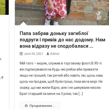
Папа забрав доньку загиблої
подруги і привів до нас додому. Нам
вона відразу не сподобалася …
June 30, 2021
Admin
ю.
Мій тато – моряк, служив в торговому флоті.В 90-ті
він підписувався на будь-які рейси аби привезти
якщо не грошей, так речей або навіть їжі, щось нам,
, в
щось на продаж, щоб були гроші, поки він в морі. Не
скажу, що ми жили бідно, але і не шикували ніколи.
Брат старший за мене на 3 роки, так […]
Продолжение...