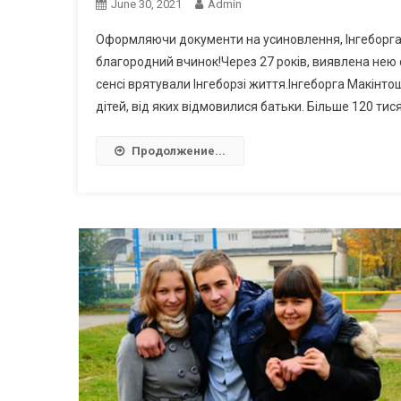
June 30, 2021
Admin
Оформляючи документи на усиновлення, Інгеборга М
благородний вчинок!Через 27 років, виявлена нею
сенсі врятували Інгеборзі життя.Інгеборга Макінто
дітей, від яких відмовилися батьки. Більше 120 тис
Продолжение...