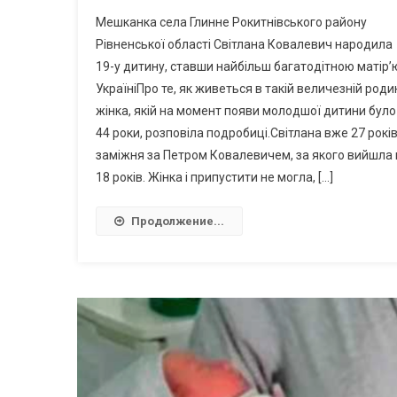
Мешканка села Глинне Рокитнівського району
Рівненської області Світлана Ковалевич народила
19-у дитину, ставши найбільш багатодітною матір’
УкраїніПро те, як живеться в такій величезній родин
жінка, якій на момент появи молодшої дитини було
44 роки, розповіла подробиці.Світлана вже 27 рокі
заміжня за Петром Ковалевичем, за якого вийшла 
18 років. Жінка і припустити не могла, […]
Продолжение...