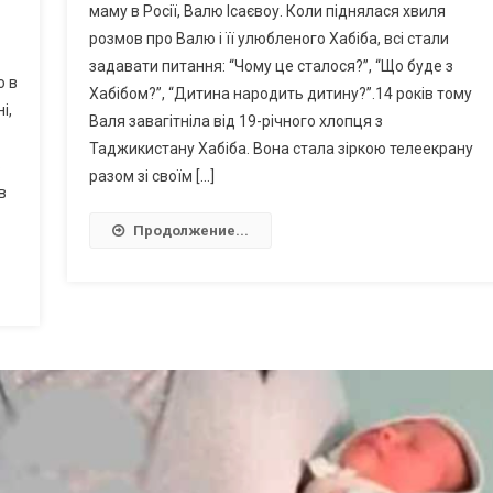
маму в Росії, Валю Ісаєвоу. Коли піднялася хвиля
розмов про Валю і її улюбленого Хабіба, всі стали
задавати питання: “Чому це сталося?”, “Що буде з
ю в
Хабібом?”, “Дитина народить дитину?”.14 років тому
і,
Валя завагітніла від 19-річного хлопця з
Таджикистану Хабіба. Вона стала зіркою телеекрану
в
разом зі своїм […]
в
Продолжение...