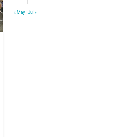
« May
Jul »