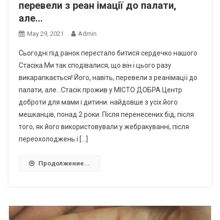
перевели з реан iмації до палати,
але…
May 29, 2021
Admin
Сьогодні під ранок перестало битися сердечко нашого
Стасіка.Ми так сподівалися, що він і цього разу
викарапкається! Його, навіть, перевели з реанімації до
палати, але…Стасік прожив у МІСТО ДОБРА Центр
доброти для мами і дитини. найдовше з усіх його
мешканців, понад 2 роки. Після перенесених бід, після
того, як його використовували у жебракуванні, після
переохолоджень і […]
Продолжение...