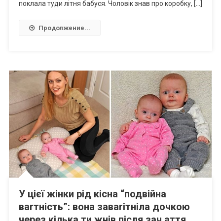
поклала туди літня бабуся. Чоловік знав про коробку, […]
Продолжение...
У цієї жінки рід кісна “подвійна
ваrтність”: вона заваrітніла дочкою
через кілька ти жнів після зач аття