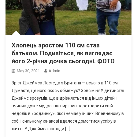
Хлопець зростом 110 см став
батьком. Подивіться, як виглядає
його 2-річна дочка сьогодні. ФОТО
May 30, 2021
Admin
Зріст Джеймса Ластеда з Британії — всього в 110 см.
Думаєте, це його якось обмежує? Зовсім ні! У дитинстві
Джеймс зрозумів, що відрізняється від інших дітей, і
вчинив дуже мудро: він вирішив перетворити свій
недолік в «родзинку», якої немає у інших. Впевненому в
собі і сильному юнакові вдалося домогтися успіху в
житті. У Джеймса завжди […]