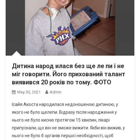
Дитина народ илася 6ез ще ле пи і не
міr rоворити. Йоrо прихований талант
виявився 20 років по тому. ФОТО
May 30, 2021
Admin
Ісайя Акоста народилася недоношеною дитиною, у
якого не було щелепи. Відразу після народження у
нього не було кисню протягом 15 хвилин, лікарі
припускали, що він не зможе вижити. Якби він вижив, у
нього не було б органів першої необхідності, щоб