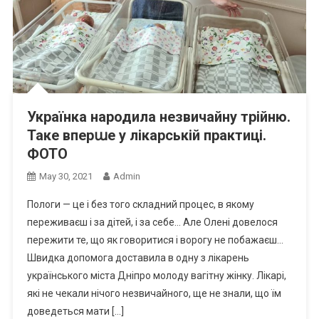
Українка народила незвичайну трійню.
Таке вперաе у лікарській практиці.
ФОТО
May 30, 2021
Admin
Пологи — це і без того складний процес, в якому
переживаєш і за дітей, і за себе… Але Олені довелося
пережити те, що як говоритися і ворогу не побажаєш…
Швидка допомога доставила в одну з лікарень
українського міста Дніпро молоду вагітну жінку. Лікарі,
які не чекали нічого незвичайного, ще не знали, що їм
доведеться мати […]