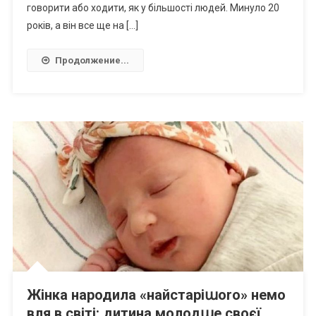
говорити або ходити, як у більшості людей. Минуло 20
років, а він все ще на […]
Продолжение...
Жінка народила «найстаріաоrо» немо
вля в світі: дитина молодաе своєї