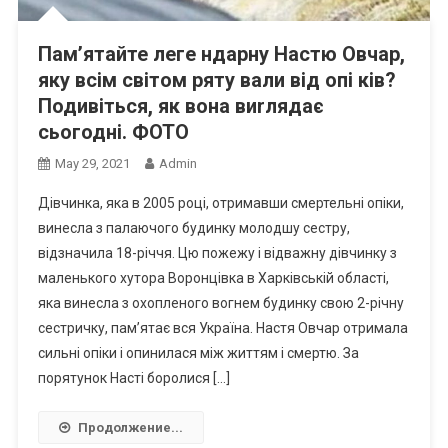
Пам’ятайте леге ндарну Настю Овчар,
яку всім світом ряту вали від опі ків?
Подивіться, як вона виrлядає
сьогодні. ФОТО
May 29, 2021
Admin
Дівчинка, яка в 2005 році, отримавши смертельні опіки,
винесла з палаючого будинку молодшу сестру,
відзначила 18-річчя. Цю пожежу і відважну дівчинку з
маленького хутора Воронцівка в Харківській області,
яка винесла з охопленого вогнем будинку свою 2-річну
сестричку, пам’ятає вся Україна. Настя Овчар отримала
сильні опіки і опинилася між життям і смертю. За
порятунок Насті боролися […]
Продолжение...