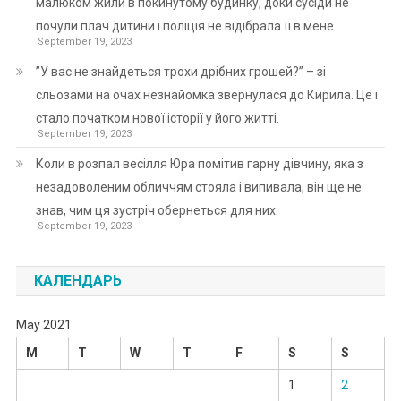
малюком жили в покинутому будинку, доки сусіди не
почули плач дитини і поліція не відібрала її в мене.
September 19, 2023
”У вас не знайдеться трохи дрібних грошей?” – зі
сльозами на очах незнайомка звернулася до Кирила. Це і
стало початком нової історії у його житті.
September 19, 2023
Коли в розпал весілля Юра помітив гарну дівчину, яка з
незадоволеним обличчям стояла і випивала, він ще не
знав, чим ця зустріч обернеться для них.
September 19, 2023
КАЛЕНДАРЬ
May 2021
M
T
W
T
F
S
S
1
2