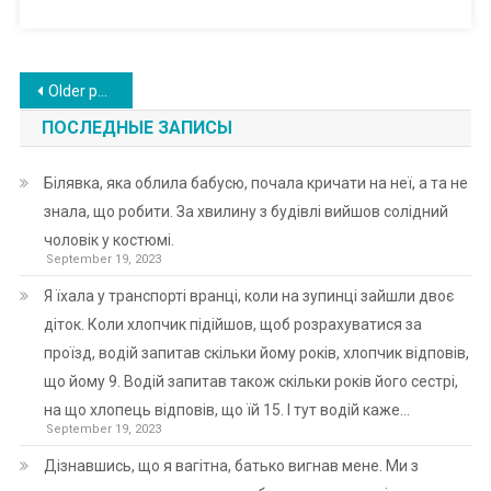
Posts
Older posts
navigation
ПОСЛЕДНЫЕ ЗАПИСЫ
Білявка, яка облила бабусю, почала кричати на неї, а та не
знала, що робити. За хвилину з будівлі вийшов солідний
чоловік у костюмі.
September 19, 2023
Я їхала у транспорті вранці, коли на зупинці зайшли двоє
діток. Коли хлопчик підійшов, щоб розрахуватися за
проїзд, водій запитав скільки йому років, хлопчик відповів,
що йому 9. Водій запитав також скільки років його сестрі,
на що хлопець відповів, що їй 15. І тут водій каже…
September 19, 2023
Дізнавшись, що я вагітна, батько вигнав мене. Ми з