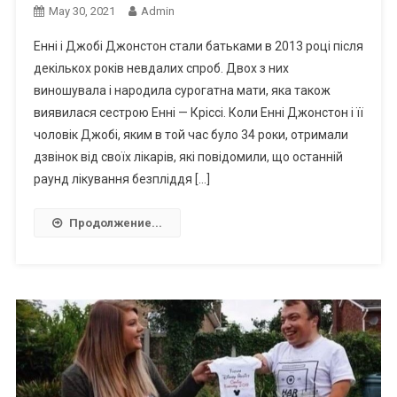
May 30, 2021
Admin
Енні і Джобі Джонстон стали батьками в 2013 році після
декількох років невдалих спроб. Двох з них
виношувала і народила сурогатна мати, яка також
виявилася сестрою Енні — Кріссі. Коли Енні Джонстон і її
чоловік Джобі, яким в той час було 34 роки, отримали
дзвінок від своїх лікарів, які повідомили, що останній
раунд лікування безпліддя […]
Продолжение...