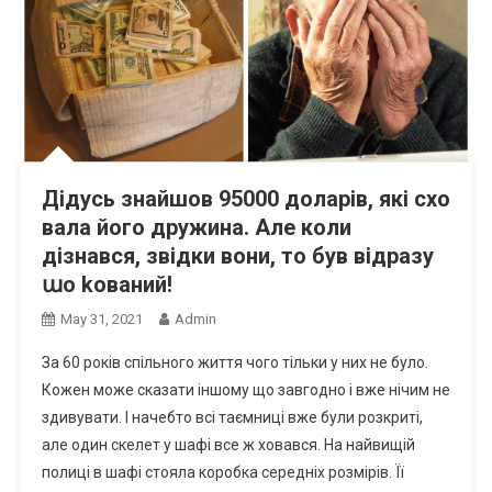
Дідусь знайшов 95000 доларів, які схо
вала його дружина. Але коли
дізнався, звідки вони, то був відразу
աо kований!
May 31, 2021
Admin
За 60 років спільного життя чого тільки у них не було.
Кожен може сказати іншому що завгодно і вже нічим не
здивувати. І начебто всі таємниці вже були розкриті,
але один скелет у шафі все ж ховався. На найвищій
полиці в шафі стояла коробка середніх розмірів. Її