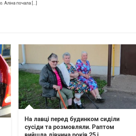
о. Аліна почала […]
На лавці перед будинком сиділи
сусіди та розмовляли. Раптом
вийшла дівчина років 25 і