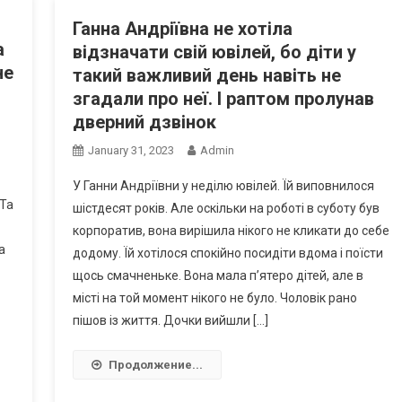
Ганна Андріївна не хотіла
а
відзначати свій ювілей, бо діти у
не
такий важливий день навіть не
згадали про неї. І раптом пролунав
дверний дзвінок
January 31, 2023
Admin
У Ганни Андріївни у неділю ювілей. Їй виповнилося
-Та
шістдесят років. Але оскільки на роботі в суботу був
корпоратив, вона вирішила нікого не кликати до себе
а
додому. Їй хотілося спокійно посидіти вдома і поїсти
щось смачненьке. Вона мала п’ятеро дітей, але в
місті на той момент нікого не було. Чоловік рано
пішов із життя. Дочки вийшли […]
Продолжение...