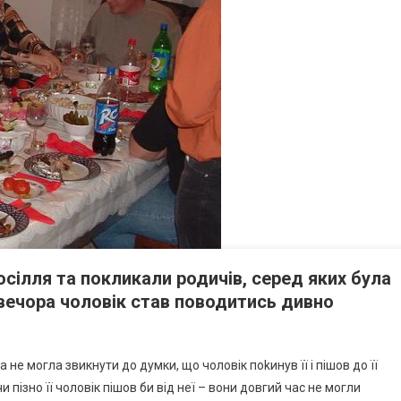
сілля та покликали родичів, серед яких була
о вечора чоловік став поводитись дивно
а не могла звикнути до думки, що чоловік поkинув її і пішов до її
и пізно її чоловік пішов би від неї – вони довгий час не могли