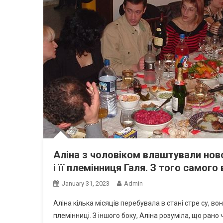
Аліна з чоловіком влаштували ново
і її племінниця Галя. З того самог
January 31, 2023
Admin
Аліна кілька місяців перебувала в стані стре су, вон
племінниці. З іншого боку, Аліна розуміла, що рано ч