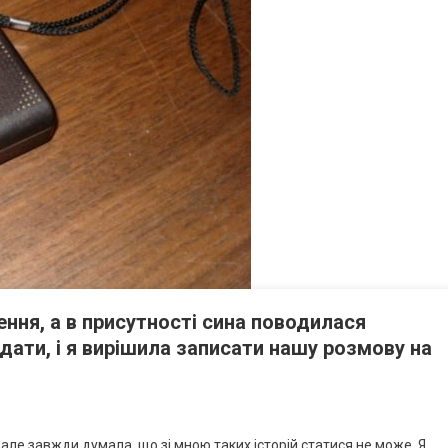
ння, а в присутності сина поводилася
дати, і я вирішила записати нашу розмову на
у, але завжди думала, що зі мною таких історій статися не може. Я