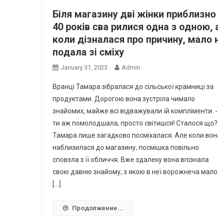
Біля магазину дві жінки приблизно
40 років сва рилися одна з одною, 
коли дізналася про причину, мало 
подала зі сміху
January 31, 2023
Admin
Вранці Тамара зібралася до сільської крамниці за
продуктами. Дорогою вона зустріла чимало
знайомих, майже всі відважували їй компліменти. 
ти аж помолодшала, просто світишся! Сталося що?
Тамара лише загадково посміхалася. Але коли вон
наблизилася до магазину, посмішка повільно
сповзла з її обличчя. Вже здалеку вона впізнала
свою давню знайому, з якою в неї ворожнеча мало
[…]
Продолжение...