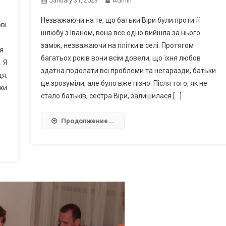
January 31, 2023
Admin
Незважаючи на те, що батьки Віри були проти її
ві
шлюбу з Іваном, вона все одно вийшла за нього
заміж, незважаючи на плітки в селі. Протягом
 я
багатьох років вони всім довели, що їхня любов
 Я
здатна подолати всі проблеми та негаразди, батьки
ця.
це зрозуміли, але було вже пізно. Після того, як не
ки
стало батьків, сестра Віри, залишилася […]
Продолжение...