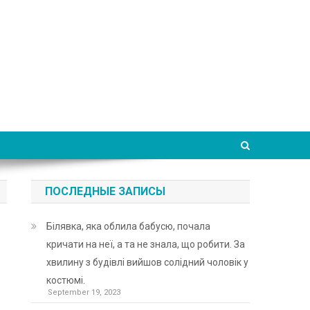
ПОСЛЕДНЫЕ ЗАПИСЫ
Білявка, яка облила бабусю, почала
кричати на неї, а та не знала, що робити. За
хвилину з будівлі вийшов солідний чоловік у
костюмі.
September 19, 2023