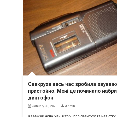
Свекруха весь час зробила зауваже
пристойно. Мені це починало набри
диктофон
January 31, 2023
Admin
Я завжди чула різні історії про свекруху та невістк