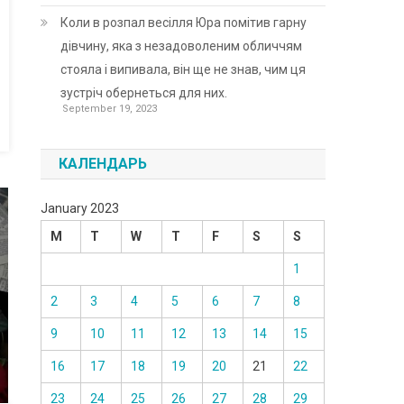
Коли в розпал весілля Юра помітив гарну
дівчину, яка з незадоволеним обличчям
стояла і випивала, він ще не знав, чим ця
зустріч обернеться для них.
September 19, 2023
КАЛЕНДАРЬ
January 2023
M
T
W
T
F
S
S
1
2
3
4
5
6
7
8
9
10
11
12
13
14
15
16
17
18
19
20
21
22
23
24
25
26
27
28
29