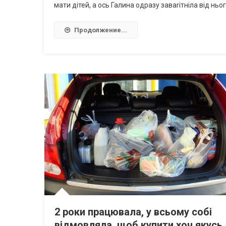
мати дітей, а ось Галина одразу заваrітніла від ньог
Продолжение...
2 роки працювала, у всьому собі
відмовляла, щоб купити хоч якусь