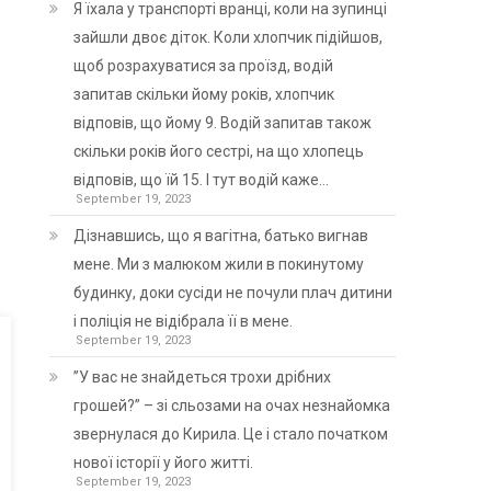
Я їхала у транспорті вранці, коли на зупинці
зайшли двоє діток. Коли хлопчик підійшов,
щоб розрахуватися за проїзд, водій
запитав скільки йому років, хлопчик
відповів, що йому 9. Водій запитав також
скільки років його сестрі, на що хлопець
відповів, що їй 15. І тут водій каже…
September 19, 2023
Дізнавшись, що я вагітна, батько вигнав
мене. Ми з малюком жили в покинутому
будинку, доки сусіди не почули плач дитини
і поліція не відібрала її в мене.
September 19, 2023
”У вас не знайдеться трохи дрібних
грошей?” – зі сльозами на очах незнайомка
звернулася до Кирила. Це і стало початком
нової історії у його житті.
September 19, 2023