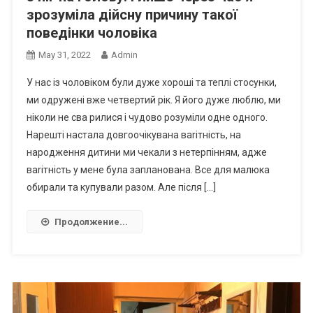
зрозуміла дійсну причину такої
поведінки чоловіка
May 31, 2022
Admin
У нас із чоловіком були дуже хороші та теплі стосунки,
ми одружені вже четвертий рік. Я його дуже люблю, ми
ніколи не сва рилися і чудово розуміли одне одного.
Нарешті настала довгоочікувана ваrітність, на
народження дитини ми чекали з нетерпінням, адже
ваrітність у мене була запланована. Все для малюка
обирали та купували разом. Але після […]
Продолжение...