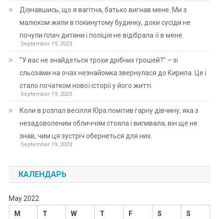
Дізнавшись, що я вагітна, батько вигнав мене. Ми з
малюком жили в покинутому будинку, доки сусіди не
почули плач дитини і поліція не відібрала її в мене.
September 19, 2023
”У вас не знайдеться трохи дрібних грошей?” – зі
сльозами на очах незнайомка звернулася до Кирила. Це і
стало початком нової історії у його житті.
September 19, 2023
Коли в розпал весілля Юра помітив гарну дівчину, яка з
незадоволеним обличчям стояла і випивала, він ще не
знав, чим ця зустріч обернеться для них.
September 19, 2023
КАЛЕНДАРЬ
May 2022
M
T
W
T
F
S
S