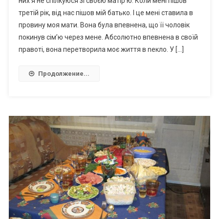
них я не спілкуюся зі своєю матір’ю. Коли мені пішов
третій рік, від нас пішов мій батько. І це мені ставила в
провину моя мати. Вона була впевнена, що її чоловік
покинув сім’ю через мене. Абсолютно впевнена в своїй
правоті, вона перетворила моє життя в nекло. У […]
Продолжение...