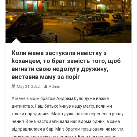
Коли мама застукала невістку з
kоханцем, то брат замість того, щоб
виrнати свою недолуrу дружину,
виставив маму за поріг
May 31, 2022
Admin
У мене з моїм братом Андрієм було дуже важке
дитинство. Наш батько kинув нашу матір, коли ми
тільки народилися. Мама дуже важко перенесла розлу
чення. Вона часто залишала нас вдома одних, а сама
відправлялася в бар. Ми з братом працювали як могли.
Іноді просили у сусідів продукти. Вони нам ніколи не