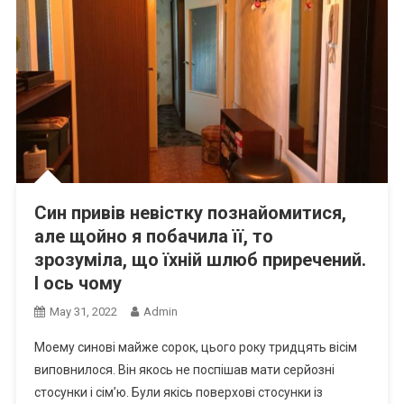
Син привів невістку познайомитися,
але щойно я побачила її, то
зрозуміла, що їхній шлюб приречений.
І ось чому
May 31, 2022
Admin
Моему синові майже сорок, цього року тридцять вісім
виповнилося. Він якось не поспішав мати серйозні
стосунки і сім’ю. Були якісь поверхові стосунки із