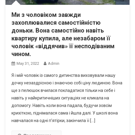
Ми з чоловіком завжди
захоплювалися самостійністю
доньки. Вона самостійно навіть
квартиру купила, але незабаром її
чоловік «віддячив» її несподіваним
чином.
May 31, 2022
Admin
Я і мій чоловік із самого дитинства виховували нашу
дочку незаздрісною і знаючою собі ціну людиною. Вона
ще з пелюшок вчилася покладатися тільки на себе і
навіть у найкритичніших ситуаціях не кликала на
допомогу. Навіть коли вона падала, будучи зовсім
крихіткою, піднімалася сама і йшла далі. У школі вона
навчалася на одні п’ятірки, закінчила її […]