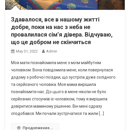
Здавалося, все в нашому житті
добре, поки на нас з неба не
провалилася сім’я дівера. Відчуваю,
що це добром не скінчиться
May 31, 2022
Admin
Моя мати познайомила мене з моїм майбутнім
чоловіком. Вона повідомила мене, коли повернулася
додому з робочої поїздки, що зустріла дуже солідного
та серйозного чоловіка. Моя мама вирішила
познайомити нас. До цього в мене ніколи не було
серйозних стосунків із чоловіком, тому я вирішила
довіритися маминому рішенню. Він мені одразу
сподобався. Ми почали зустрічатися та жили […]
Продолжение...