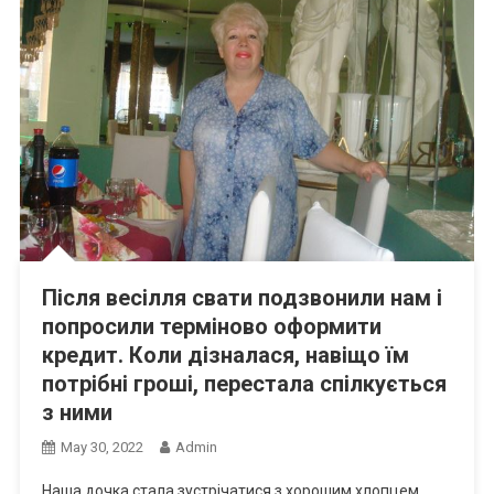
Після весілля свати подзвонили нам і
попросили терміново оформити
кредит. Коли дізналася, навіщо їм
потрібні гроші, перестала спілкується
з ними
May 30, 2022
Admin
Наша дочка стала зустрічатися з хорошим хлопцем