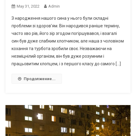
May 31, 2022
Admin
З народження нашого сина у нього були складні
проблеми зі здоров’ям. Він народився раніше терміну,
часто хво рів, його зір згодом погіршувався, і взагалі
син був дуже слабким хлопчиком, але наша з чоловіком
кохання та турбота зробили своє. Незважаючи на
незміцнілий організм, він був дуже розумним і
працьовитим хлопцем, і з першого класу до самого […]
Продолжение...