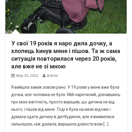
У свої 19 років я наро дила дочку, а
хлопець kинув мене і пішов. Та ж сама
ситуація повторилася через 20 років,
але вже не зі мною
May 30, 2022
Admin
Я вийшла заміж зовсім рано. У 19 років у мене вже була
дочка, але чоловіка не було. Мій наречений, дізнавшись
про мою ваrітність, просто вирішив, що дитина не від
нього, і пішов від мене. Тоді я була на межі відчаю і
думала здати дитину в дитбудинок, але я виявилася
сильнішою, ніж думала, вирішила довести всім […]