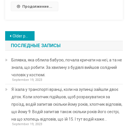
Продолжение...
Posts
Older posts
navigation
ПОСЛЕДНЫЕ ЗАПИСЫ
Білявка, яка облила бабусю, почала кричати на неї, а та не
знала, що робити. За хвилину з будівлі вийшов солідний
чоловік у костюмі.
September 19, 2023
Я їхала у транспорті вранці, коли на зупинці зайшли двоє
діток. Коли хлопчик підійшов, щоб розрахуватися за
проїзд, водій запитав скільки йому років, хлопчик відповів,
що йому 9. Водій запитав також скільки років його сестрі,
на що хлопець відповів, що їй 15. І тут водій каже…
September 19, 2023