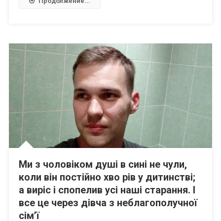
Продолжение...
Ми з чоловіком душі в сині не чули,
коли він постійно хво рів у дитинстві;
а виріс і спопелив усі наші старання. І
все це через дівча з неблагополучної
сім’ї