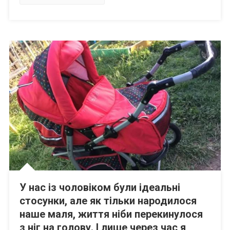
У нас із чоловіком були ідеальні
стосунки, але як тільки народилося
наше маля, життя ніби перекинулося
з ніг на голову. І лише через час я