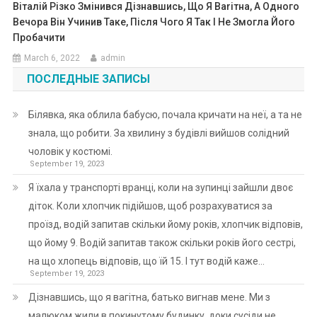
Віталій Різко Змінився Дізнавшись, Що Я Ваrітна, А Одного
Вечора Він Учинив Таке, Після Чого Я Так І Не Змогла Його
Пробачити
March 6, 2022
admin
ПОСЛЕДНЫЕ ЗАПИСЫ
Білявка, яка облила бабусю, почала кричати на неї, а та не
знала, що робити. За хвилину з будівлі вийшов солідний
чоловік у костюмі.
September 19, 2023
Я їхала у транспорті вранці, коли на зупинці зайшли двоє
діток. Коли хлопчик підійшов, щоб розрахуватися за
проїзд, водій запитав скільки йому років, хлопчик відповів,
що йому 9. Водій запитав також скільки років його сестрі,
на що хлопець відповів, що їй 15. І тут водій каже…
September 19, 2023
Дізнавшись, що я вагітна, батько вигнав мене. Ми з
малюком жили в покинутому будинку, доки сусіди не