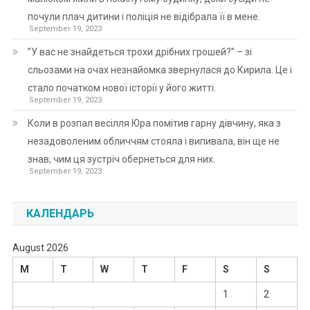
почули плач дитини і поліція не відібрала її в мене.
September 19, 2023
”У вас не знайдеться трохи дрібних грошей?” – зі
сльозами на очах незнайомка звернулася до Кирила. Це і
стало початком нової історії у його житті.
September 19, 2023
Коли в розпал весілля Юра помітив гарну дівчину, яка з
незадоволеним обличчям стояла і випивала, він ще не
знав, чим ця зустріч обернеться для них.
September 19, 2023
КАЛЕНДАРЬ
August 2026
M
T
W
T
F
S
S
1
2