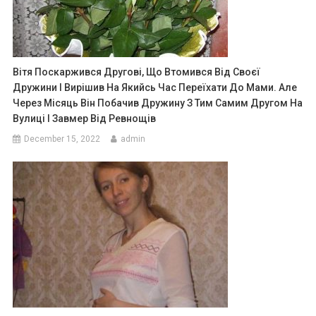
Вітя Поскаржився Другові, Що Втомився Від Своєї
Дружини І Вирішив На Якийсь Час Переїхати До Мами. Але
Через Місяць Він Побачив Дружину З Тим Самим Другом На
Вулиці І Завмер Від Ревнощів
December 15, 2022
admin