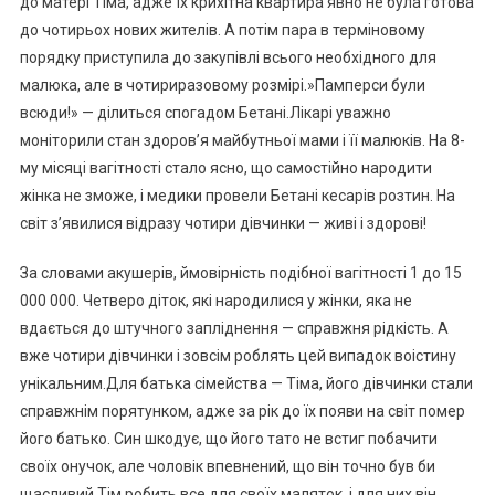
до матері Тіма, адже їх крихітна квартира явно не була готова
до чотирьох нових жителів. А потім пара в терміновому
порядку приступила до закупівлі всього необхідного для
малюка, але в чотириразовому розмірі.»Памперси були
всюди!» — ділиться спогадом Бетані.Лікарі уважно
моніторили стан здоров’я майбутньої мами і її малюків. На 8-
му місяці вагітності стало ясно, що самостійно народити
жінка не зможе, і медики провели Бетані кесарів розтин. На
світ з’явилися відразу чотири дівчинки — живі і здорові!
За словами акушерів, ймовірність подібної вагітності 1 до 15
000 000. Четверо діток, які народилися у жінки, яка не
вдається до штучного запліднення — справжня рідкість. А
вже чотири дівчинки і зовсім роблять цей випадок воістину
унікальним.Для батька сімейства — Тіма, його дівчинки стали
справжнім порятунком, адже за рік до їх появи на світ помер
його батько. Син шкодує, що його тато не встиг побачити
своїх онучок, але чоловік впевнений, що він точно був би
щасливий.Тім робить все для своїх маляток, і для них він