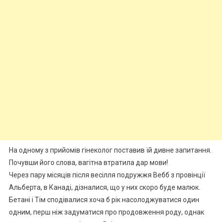
На одному з прийомів гінеколог поставив їй дивне запитання.
Почувши його слова, вагітна втратила дар мови!
Через пару місяців після весілля подружжя Вебб з провінції
Альберта, в Канаді, дізналися, що у них скоро буде малюк.
Бетані і Тім сподівалися хоча б рік насолоджуватися один
одним, перш ніж задуматися про продовження роду, однак