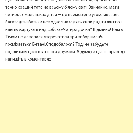
точно кращий тато на всьому білому світі. Звичайно, мати
чотирьох маленьких дітей — це неймовірно утомливо, але
багатодітні батьки все одно знаходять сили радіти життю і
навіть жартують над собою.»Чотири дочки? Відмінно! Нам з
Тімом не довелося сперечатися при виборі імен!» —
посміхається Бетані.Сподобалося? Тоді не забудьте
поділитися цією статтею з друзями. А думку з цього приводу
напишіть в коментарях