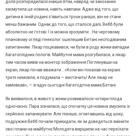
доля розпорядилася інакше.Втім, навряд чи закоханих
засмутила це новина, навіть навпаки. Адже від того, що
дитина в їхній родині з’явиться трохи раніше, він не стане
менш бажаним. Однак до того, що сталося далі, Вебб були
абсолютно не готові. І їх можна зрозуміти …На черговому
плановому огляді гінеколог ошелешив Бетані несподіваним
запитанням. Лікар поцікавився, чи були в роду жінки випадки
багатоплідних пологів. Майбутня мама розгубилася, а лікар
тим часом вивів на монітор зображення.Поглянувши на
екран, лікар почав вважати …»Коли він показав на екрані
третє немовля, я подумала — вистачить! Але лікар не
замовкав», — згадує сьогодні багатодітна мама Бетані.
Як виявилося, в животі у жінки розвивалося чотири плода
одночасно. Пара зізналася, що спочатку ця новина змусила їх
серйозно запанікувати. Але пізніше, оговтавшись від шоку,
подружжя Вебб почали прикидати, як їм доведеться змінити
свої плани на майбутнє.Молодята вирішили на час переїхати