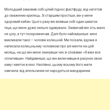
Молодший замовив собі цілий піднос фастфуду, від нагетсів
до смажених крилець. Зі старшим простіше, він у мене
здоровий кабан. Цього разу він взявши собі один шматок
піци, що мене дуже сильно здивувало. Зазвичай він їсть мало
не цілу, а тут поскромничав. Далі було найсмішніше: мені
викликали таксі – чоловік колиաній. Ми поїхали, вдома я
написала колиաньому чоловікові про алі менти на цей
місяць, на що він мене скинувши чек зі словами: «Я вже все
сплативши». Найдивніше, що він включивши в рахунок свою
каву і квиток в кіно. Наспівно, цьому всьому його мати
навчила: від апельсинки не народяться мандаринки.