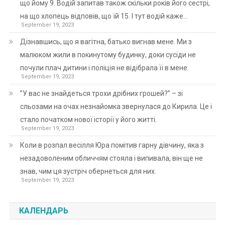
що йому 9. Водій запитав також скільки років його сестрі,
на що хлопець відповів, що їй 15. І тут водій каже…
September 19, 2023
Дізнавшись, що я вагітна, батько вигнав мене. Ми з
малюком жили в покинутому будинку, доки сусіди не
почули плач дитини і поліція не відібрала її в мене.
September 19, 2023
”У вас не знайдеться трохи дрібних грошей?” – зі
сльозами на очах незнайомка звернулася до Кирила. Це і
стало початком нової історії у його житті.
September 19, 2023
Коли в розпал весілля Юра помітив гарну дівчину, яка з
незадоволеним обличчям стояла і випивала, він ще не
знав, чим ця зустріч обернеться для них.
September 19, 2023
КАЛЕНДАРЬ