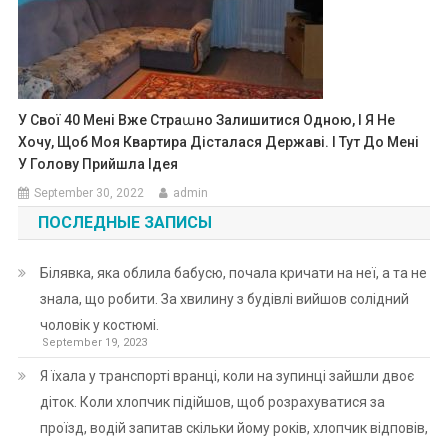
У Свої 40 Мені Вже Страաно Залишитися Одною, І Я Не
Хочу, Щоб Моя Квартира Дісталася Державі. І Тут До Мені
У Голову Прийшла Ідея
September 30, 2022
admin
ПОСЛЕДНЫЕ ЗАПИСЫ
Білявка, яка облила бабусю, почала кричати на неї, а та не
знала, що робити. За хвилину з будівлі вийшов солідний
чоловік у костюмі.
September 19, 2023
Я їхала у транспорті вранці, коли на зупинці зайшли двоє
діток. Коли хлопчик підійшов, щоб розрахуватися за
проїзд, водій запитав скільки йому років, хлопчик відповів,