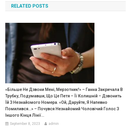
RELATED POSTS
«Більше Не Дзвони Мені, Мерзотник!» – Ганна Закричала В
Трубку, Подумавши, Що Це Петя – Її Колишній – Дзвонить
Їй З Незнайомого Номера. «Ой, Даруйте, Я Напевно
Помилився…» – Почувся Незнайомий Чоловічий Голос З
Іншого Кінця Лінії…
September 8, 2023
admin