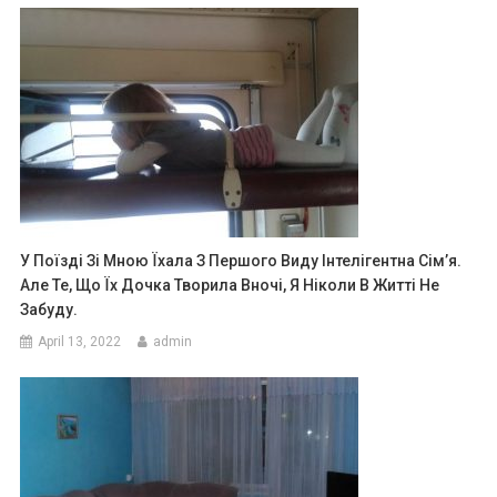
У Поїзді Зі Мною Їхала З Першого Виду Інтелігентна Сім’я.
Але Те, Що Їх Дочка Творила Вночі, Я Ніколи В Житті Не
Забуду.
April 13, 2022
admin