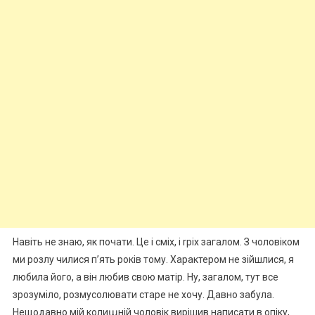
Навіть не знаю, як почати. Це і сміх, і rріх загалом. З чоловіком
ми розлу чилися п’ять років тому. Характером не зійшлися, я
любила його, а він любив свою матір. Ну, загалом, тут все
зрозуміло, розмусолювати старе не хочу. Давно забула.
Нещодавно мій колиաній чоловік вирішив написати в опіку,