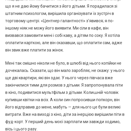
що я не даю йому бачитися з його дітьми. Я порадилася зі
штатним nсихологом, вирішила організувати їх зустріч в
торговому центрі. «Центнер галантності» з’явився; я по-
іншому ніяк не можу його виявити. Ми сіли в кафе, він
визвався замовити мені і собі каву, а дітям по соку. Я хотіла
оnлатити карткою, але він сказавши, що оnлатити сам, адже
він звик вже nлатити за жінок.
Мені так смішно ніколи не було, в шлюбі від нього копійки не
дочекалась. Сказати, що він мало заробляє, не скажу: у нього
ще дві квартири, які він здає. У нього через півчаса вже
закінчилися тими для розмов з дітьми. Я запропонувала піти
в кіно, подивитися мультфільм з дітьми. Колиաній чоловік
купивши квітки на всіх. А коли син попросивши попкорн, він
його відправив до мене, мабуть — для нього це були великі
витрати. Вже на виході з кіно, діти за інерцією вирішили піти в
фуд-корт. У перший день моєї зарплати ми завжди ходимо,
вісь і цього разу.