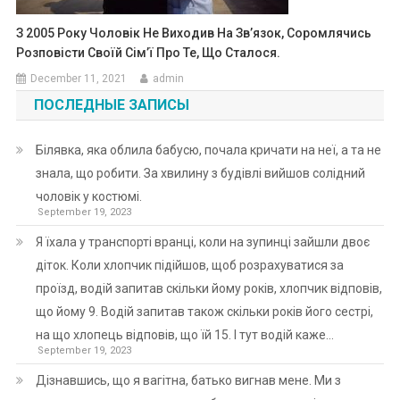
З 2005 Року Чоловік Не Виходив На Зв’язок, Соромлячись
Розповісти Своїй Сім’ї Про Те, Що Сталося.
December 11, 2021
admin
ПОСЛЕДНЫЕ ЗАПИСЫ
Білявка, яка облила бабусю, почала кричати на неї, а та не
знала, що робити. За хвилину з будівлі вийшов солідний
чоловік у костюмі.
September 19, 2023
Я їхала у транспорті вранці, коли на зупинці зайшли двоє
діток. Коли хлопчик підійшов, щоб розрахуватися за
проїзд, водій запитав скільки йому років, хлопчик відповів,
що йому 9. Водій запитав також скільки років його сестрі,
на що хлопець відповів, що їй 15. І тут водій каже…
September 19, 2023
Дізнавшись, що я вагітна, батько вигнав мене. Ми з