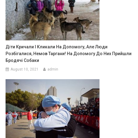
Діти Кричали І Кликали На Допомогу, Але Люди
Розбігалися, Немов Таргани! На Допомогу До Них Прийшли
Бродячі Собаки
August 10, 2021
admin