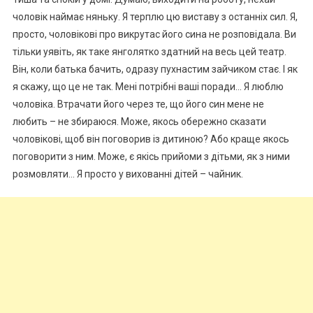
чоловік наймає няньку. Я терплю цю виставу з останніх сил. Я,
просто, чоловікові про викрутас його сина не розповідала. Ви
тільки уявіть, як таке янголятко здатний на весь цей театр.
Він, коли батька бачить, одразу пухнастим зайчиком стає. І як
я скажу, що це не так. Мені потрібні ваші поради… Я люблю
чоловіка. Втрачати його через те, що його син мене не
любить – не збираюся. Може, якось обережно сказати
чоловікові, щоб він поговорив із дитиною? Або краще якось
поговорити з ним. Може, є якісь прийоми з дітьми, як з ними
розмовляти… Я просто у вихованні дітей – чайник.