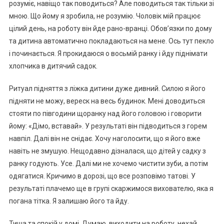
розуміє, навіщо так поводиться? Але поводиться так тільки зі
мною. Що йому я зробила, не розумію. Чоловік мій працює
цілий день, на роботу він йде рано-вранці. Обов’язки по дому
та дитина автоматично покладаються на мене. Ось тут пекло
і починається. Я прокидаюся о восьмій ранку і йду піднімати
хлопчика в дитячий садок.
Ритуал підняття з ліжка дитини дуже дивний. Силою я його
підняти не можу, вереск на весь будинок. Мені доводиться
стояти по півгодини щоранку над його головою і говорити
йому: «Дімо, вставай». У результаті він підводиться з горем
навпіл. Далі він не снідає. Хочу наголосити, що я його вже
навіть не змушую. Нещодавно дізналася, що дітей у садку з
ранку годують. Усе. Далі ми не хочемо чистити зуби, а потім
одягатися. Кричимо в дорозі, що все розповімо татові. У
результаті плачемо ще в групі скаржимося вихователю, яка я
погана тітка. Я залишаю його та йду.
Тиша та спокій у домі. Думаю, виходити на роботу, нехай