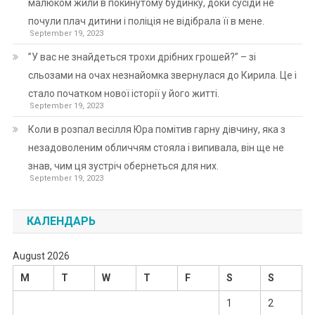
малюком жили в покинутому будинку, доки сусіди не
почули плач дитини і поліція не відібрала її в мене.
September 19, 2023
”У вас не знайдеться трохи дрібних грошей?” – зі
сльозами на очах незнайомка звернулася до Кирила. Це і
стало початком нової історії у його житті.
September 19, 2023
Коли в розпал весілля Юра помітив гарну дівчину, яка з
незадоволеним обличчям стояла і випивала, він ще не
знав, чим ця зустріч обернеться для них.
September 19, 2023
КАЛЕНДАРЬ
August 2026
M
T
W
T
F
S
S
1
2