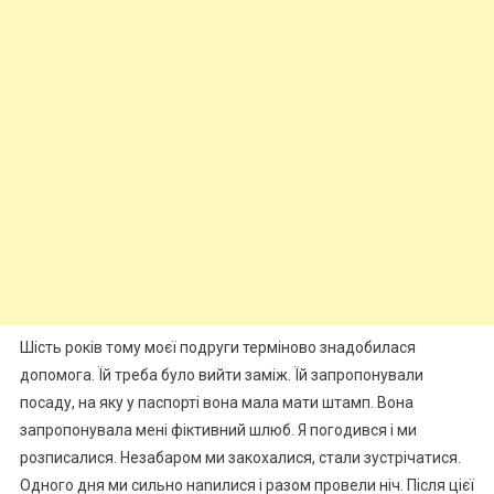
Шість років тому моєї подруги терміново знадобилася
допомога. Їй треба було вийти заміж. Їй запропонували
посаду, на яку у паспорті вона мала мати штамп. Вона
запропонувала мені фіктивний шлюб. Я погодився і ми
розписалися. Незабаром ми закохалися, стали зустрічатися.
Одного дня ми сильно наnилися і разом провели ніч. Після цієї