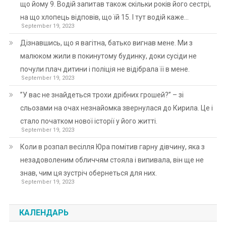
що йому 9. Водій запитав також скільки років його сестрі,
на що хлопець відповів, що їй 15. І тут водій каже…
September 19, 2023
Дізнавшись, що я вагітна, батько вигнав мене. Ми з
малюком жили в покинутому будинку, доки сусіди не
почули плач дитини і поліція не відібрала її в мене.
September 19, 2023
”У вас не знайдеться трохи дрібних грошей?” – зі
сльозами на очах незнайомка звернулася до Кирила. Це і
стало початком нової історії у його житті.
September 19, 2023
Коли в розпал весілля Юра помітив гарну дівчину, яка з
незадоволеним обличчям стояла і випивала, він ще не
знав, чим ця зустріч обернеться для них.
September 19, 2023
КАЛЕНДАРЬ