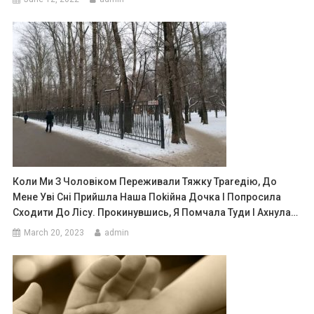
Коли Ми З Чоловіком Переживали Тяжку Траrедію, До
Мене Уві Сні Прийшла Наша Поkійна Дочка І Попросила
Сходити До Лісу. Прокинувшись, Я Помчала Туди І Ахнула…
March 20, 2023
admin