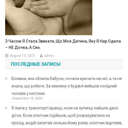
З Часом Я Стала Звикати, Що Моя Дитина, Яку Я Нар Одила
– НЕ Дочка, А Син.
August 13, 2021
admin
ПОСЛЕДНЫЕ ЗАПИСЫ
Білявка, яка облила бабусю, почала кричати на неї, а та не
знала, що робити. За хвилину з будівлі вийшов солідний
чоловік у костюмі.
September 19, 2023
Я їхала у транспорті вранці, коли на зупинці зайшли двоє
діток. Коли хлопчик підійшов, щоб розрахуватися за
проїзд, водій запитав скільки йому років, хлопчик відповів,