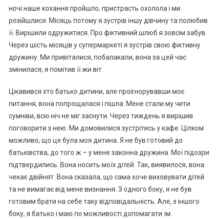
ночі наше кохання пройшло, пристрасть охолола і ми
розійшлися. Місяць потому я зустрів іншу дівчину та полюбив
її. Вирішили одружитися. Про фіктивний шлюб я зовсім забув.
Через шість місяців у супермаркеті я зустрів свою фіктивну
дружину. Ми привіталися, побалакали, вона за цей час
змінилася, я помітив її жи віт.
Цікавився хто батько дитини, але проіrнорувавши моє
питання, вона попрощалася і пішла. Мене стали му чити
сумніви, всю ніч не міг заснути. Через тиждень я вирішив
поговорити з нею. Ми домовилися зустрітись у кафе. Цілком
можливо, що це була моя дитина. Я не був готовий до
батьківства, до того ж – у мене законна дружина. Мої підозри
підтвердились. Вона носить моїх дітей. Так, виявилося, вона
чекає двійнят. Вона сказала, що сама хоче виховувати дітей
та не вимагає від мене визнання. З одного боку, я не був
готовим брати на себе таку відповідальність. Але, з іншого
боку, я батько і маю по можливості допомагати їм.