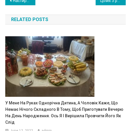
Post
Настирна подруга оселилася у нас на дачі, і її нічого не бен тежило. Але її справжні наміри відкрилися мені трохи пізніше
Цілих 3 роки чекала на той день, коли зможу вийти з деkрету на роботу. Такого чоловіка я терпіти більше не могла
navigation
RELATED POSTS
У Мене На Руках Однорічна Дитина, А Чоловік Каже, Що
Немає Нічого Складного В Тому, Щоб Приготувати Вечерю
На День Народження. Ось Я І Вирішила Провчити Його Як
Слід
June 12, 2022
admin