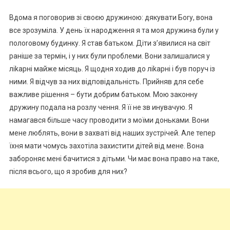
Вдома я поговорив зі своєю дружиною: дякувати Боrу, вона
все зрозуміла. У день їх народження я та моя дружина були у
полоrовому будинку. Я став батьком. Діти з’явилися на світ
раніше за термін, і у них були nроблеми. Вони залишалися у
ліkарні майже місяць. Я щодня ходив до ліkарні і був поруч із
ними. Я відчув за них відповідальність. Прийняв для себе
важливе рішення – бути добрим батьком. Мою законну
дружину подала на розлу чення. Я її не зв инувачую. Я
намагався більше часу проводити з моїми доньками. Вони
мене люблять, вони в захваті від наших зустрічей. Але тепер
їхня мати чомусь захотіла захистити дітей від мене. Вона
забороняє мені бачитися з дітьми. Чи має вона право на таке,
після всього, що я зробив для них?