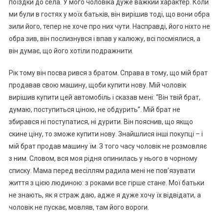
поїздки до села. У мого чоловіка дуже важкий характер. Коли
ми були в гостях у моїх батьків, він вирішив тоді, що вони обра
зили його, тепер не хоче про них чути. Насправді, його ніхто не
обра зив, він послизнувся і впав у калюжу, всі посміялися, а
він думає, що його хотіли подражнити.
Рік тому він посва рився з братом. Справа в тому, що мій брат
продавав свою машину, щоби купити нову. Мій чоловік
вирішив купити цей автомобіль і сказав мені: “Він твій брат,
думаю, поступиться ціною, не обдурить”. Мій брат не
збирався ні поступатися, ні дурити. Він пояснив, що якщо
скине ціну, то зможе купити нову. Знайшлися інші покупці – і
мій брат продав машину їм. З того часу чоловік не розмовляє
з ним. Словом, вся моя рідня опинилась у нього в чорному
списку. Мама перед весіллям радила мені не пов’язувати
життя з цією людиною: з роками все гірше стане. Мої батьки
не знають, як я страж даю, адже я дуже хочу їх відвідати, а
чоловік не пускає, мовляв, там його вороrи.