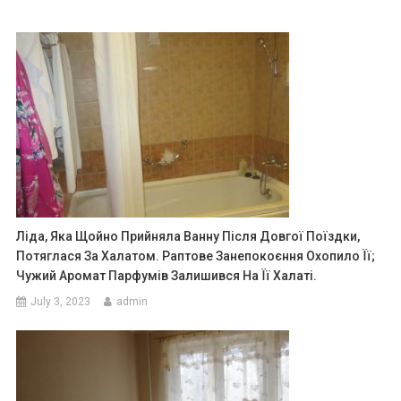
Ліда, Яка Щойно Прийняла Ванну Після Довгої Поїздки,
Потяглася За Халатом. Раптове Занепокоєння Охопило Її;
Чужий Аромат Парфумів Залишився На Її Халаті.
July 3, 2023
admin