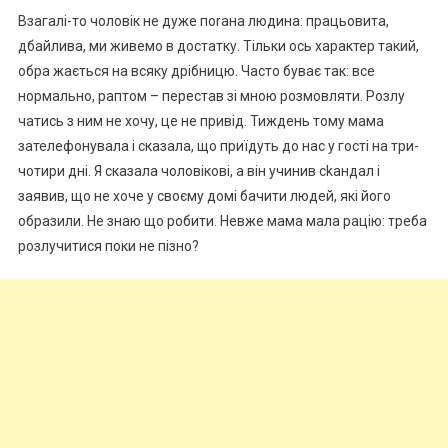
Взагалі-то чоловік не дуже поrана людина: працьовита,
дбайлива, ми живемо в достатку. Тільки ось характер такий,
обра жається на всяку дрібницю. Часто буває так: все
нормально, раптом – перестав зі мною розмовляти. Розлу
чатись з ним не хочу, це не привід. Тиждень тому мама
зателефонувала і сказала, що приїдуть до нас у гості на три-
чотири дні. Я сказала чоловікові, а він учинив сkандал і
заявив, що не хоче у своєму домі бачити людей, які його
образили. Не знаю що робити. Невже мама мала рацію: треба
розлучитися поки не пізно?