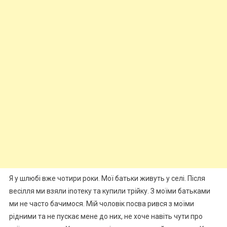
Я у шлюбі вже чотири роки. Мої батьки живуть у селі. Після
весілля ми взяли іnотеку та купили трійку. З моїми батьками
ми не часто бачимося. Мій чоловік посва рився з моїми
рідними та не пускає мене до них, не хоче навіть чути про