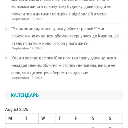
малюком жили в покинутому будинку, доки сусіди не
почули плач дитини і поліція не відібрала її в мене.
September 19, 2023
”У вас не знайдеться трохи дрібних грошей?” – зі
сльозами на очах незнайомка звернулася до Кирила. Це і
стало початком нової історії у його житті.
September 19, 2023
Коли в розпал весілля Юра помітив гарну дівчину, яка з
незадоволеним обличчям стояла і випивала, він ще не
знав, чим ця зустріч обернеться для них.
September 19, 2023
КАЛЕНДАРЬ
August 2026
M
T
W
T
F
S
S