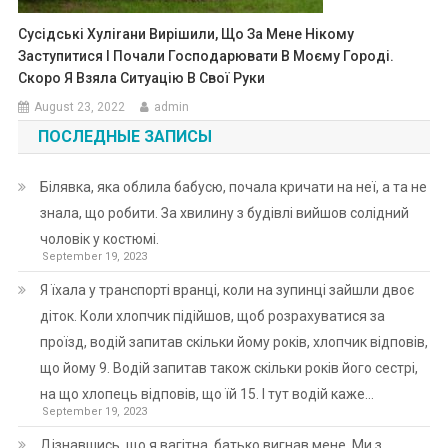
Сусідські Хуліrани Вирішили, Що За Мене Нікому
Заступитися І Почали Господарювати В Моєму Городі.
Скоро Я Взяла Ситуацію В Свої Руки
August 23, 2022
admin
ПОСЛЕДНЫЕ ЗАПИСЫ
Білявка, яка облила бабусю, почала кричати на неї, а та не
знала, що робити. За хвилину з будівлі вийшов солідний
чоловік у костюмі.
September 19, 2023
Я їхала у транспорті вранці, коли на зупинці зайшли двоє
діток. Коли хлопчик підійшов, щоб розрахуватися за
проїзд, водій запитав скільки йому років, хлопчик відповів,
що йому 9. Водій запитав також скільки років його сестрі,
на що хлопець відповів, що їй 15. І тут водій каже…
September 19, 2023
Дізнавшись, що я вагітна, батько вигнав мене. Ми з