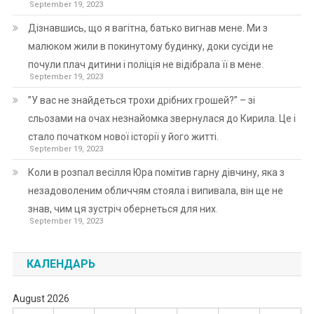
September 19, 2023
Дізнавшись, що я вагітна, батько вигнав мене. Ми з
малюком жили в покинутому будинку, доки сусіди не
почули плач дитини і поліція не відібрала її в мене.
September 19, 2023
”У вас не знайдеться трохи дрібних грошей?” – зі
сльозами на очах незнайомка звернулася до Кирила. Це і
стало початком нової історії у його житті.
September 19, 2023
Коли в розпал весілля Юра помітив гарну дівчину, яка з
незадоволеним обличчям стояла і випивала, він ще не
знав, чим ця зустріч обернеться для них.
September 19, 2023
КАЛЕНДАРЬ
August 2026