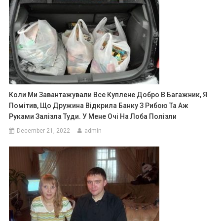
Коли Ми Завантажували Все Куплене Добро В Багажник, Я
Помітив, Що Дружина Відкрила Банку З Рибою Та Аж
Руками Залізла Туди. У Мене Очі На Лоба Полізли
December 21, 2022
admin