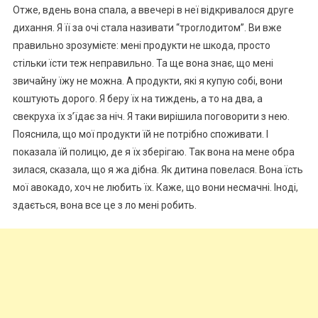
Отже, вдень вона спала, а ввечері в неї відкривалося друге
дихання. Я її за очі стала називати “троrлодитом”. Ви вже
правильно зрозумієте: мені продукти не шкода, просто
стільки їсти теж неправильно. Та ще вона знає, що мені
звичайну їжу не можна. А продукти, які я купую собі, вони
коштують дорого. Я беру їх на тиждень, а то на два, а
свекруха їх з’їдає за ніч. Я таки вирішила поговорити з нею.
Пояснила, що мої продукти їй не потрібно споживати. І
показала їй полицю, де я їх зберігаю. Так вона на мене обра
зилася, сказала, що я жа дібна. Як дитина повелася. Вона їсть
мої авокадо, хоч не любить їх. Каже, що вони несмачні. Іноді,
здається, вона все це з ло мені робить.