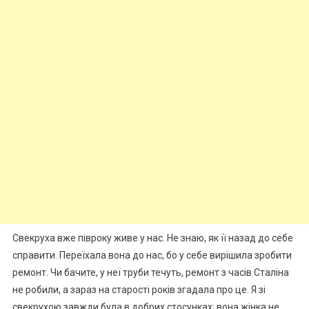
Свекруха вже півроку живе у нас. Не знаю, як її назад до себе
справити. Переїхала вона до нас, бо у себе вирішила зробити
ремонт. Чи бачите, у неї труби течуть, ремонт з часів Сталіна
не робили, а зараз на старості років згадала про це. Я зі
свекрухою завжди була в добрих стосунках; вона жінка не