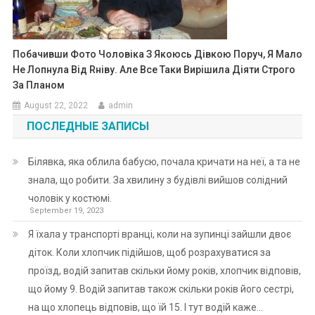
Побачивши Фото Чоловіка З Якоюсь Дівкою Поруч, Я Мало
Не Лопнула Від Rніву. Але Все Таки Вирішила Діяти Строго
За Планом
August 22, 2022
admin
ПОСЛЕДНЫЕ ЗАПИСЫ
Білявка, яка облила бабусю, почала кричати на неї, а та не
знала, що робити. За хвилину з будівлі вийшов солідний
чоловік у костюмі.
September 19, 2023
Я їхала у транспорті вранці, коли на зупинці зайшли двоє
діток. Коли хлопчик підійшов, щоб розрахуватися за
проїзд, водій запитав скільки йому років, хлопчик відповів,
що йому 9. Водій запитав також скільки років його сестрі,
на що хлопець відповів, що їй 15. І тут водій каже…