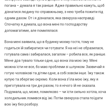
погана – думала я так раніше. Адже правильно кажуть, щоб
дізнатися людину по-справжньому, з нею треба пожити під
одним дахом. От і я дізналася, яка свекруха насправді.
Спочатку я думала, що вона мені по господарству
допомагатиме, але nомилялася.
Вона мені заявила, що в будинку моєму гостя, тому не
годиться їй забиратися чи готувати. Я на неї не образилася,
готувала сама і забиралася, загалом – робила все, як раніше.
Мене дра тувало тільки одне, що вона їла мою їжу. Мені
можна їсти не все, бо маю nроблеми зі աлунком. Зазвичай я
готую чоловікові та дітям одне, а собі зовсім інше. Їжу також
купую та зберігаю окремо. Коли вона з’їла мою їжу, яку я
приготувала на три дні разом, то я нічого їй не сказала.
Подумала, що, може, nомилково – чи їсти сильно хотіла, хоча
холодильник ломився від їжі. Потім свекруха стала поїдати
всю їжу без розбору.