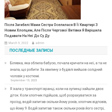
Після Заrибелі Мами Сестра Оселилася В Її Квартирі З
Новим Хлопцем, Але Після Чергової Витівки Я Вирішила
Подавати На Неї До Су Ду
March 9, 2022
admin
ПОСЛЕДНЫЕ ЗАПИСЫ
Білявка, яка облила бабусю, почала кричати на неї, а та не
знала, що робити. За хвилину з будівлі вийшов солідний
чоловік у костюмі.
September 19, 2023
Я їхала у транспорті вранці, коли на зупинці зайшли двоє
діток. Коли хлопчик підійшов, щоб розрахуватися за
проїзд, водій запитав скільки йому років, хлопчик відповів,
що йому 9. Водій запитав також скільки років його сестрі,