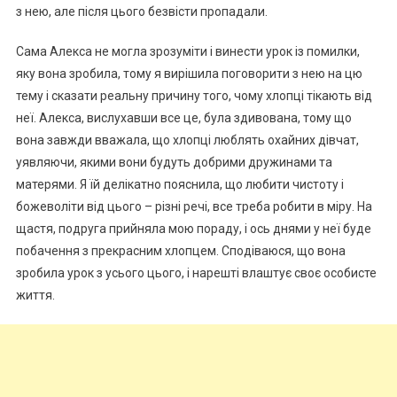
з нею, але після цього безвісти пропадали.
Сама Алекса не могла зрозуміти і винести урок із помилки,
яку вона зробила, тому я вирішила поговорити з нею на цю
тему і сказати реальну причину того, чому хлопці тікають від
неї. Алекса, вислухавши все це, була здивована, тому що
вона завжди вважала, що хлопці люблять охайних дівчат,
уявляючи, якими вони будуть добрими дружинами та
матерями. Я їй делікатно пояснила, що любити чистоту і
божеволіти від цього – різні речі, все треба робити в міру. На
щастя, подруга прийняла мою пораду, і ось днями у неї буде
побачення з прекрасним хлопцем. Сподіваюся, що вона
зробила урок з усього цього, і нарешті влаштує своє особисте
життя.