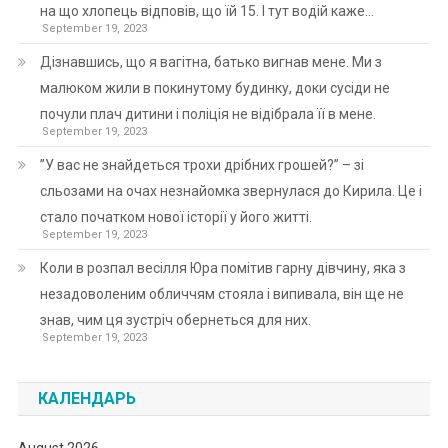
на що хлопець відповів, що їй 15. І тут водій каже…
September 19, 2023
Дізнавшись, що я вагітна, батько вигнав мене. Ми з
малюком жили в покинутому будинку, доки сусіди не
почули плач дитини і поліція не відібрала її в мене.
September 19, 2023
”У вас не знайдеться трохи дрібних грошей?” – зі
сльозами на очах незнайомка звернулася до Кирила. Це і
стало початком нової історії у його житті.
September 19, 2023
Коли в розпал весілля Юра помітив гарну дівчину, яка з
незадоволеним обличчям стояла і випивала, він ще не
знав, чим ця зустріч обернеться для них.
September 19, 2023
КАЛЕНДАРЬ