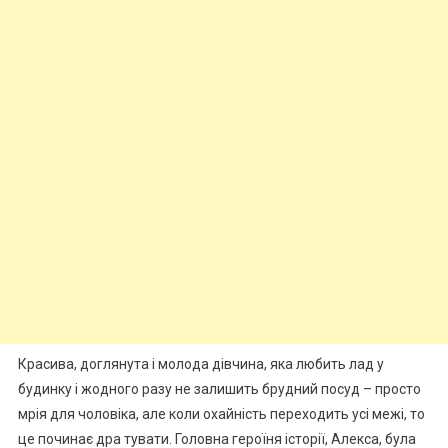
Красива, доглянута і молода дівчина, яка любить лад у
будинку і жодного разу не залишить брудний посуд – просто
мрія для чоловіка, але коли охайність переходить усі межі, то
це починає дра тувати. Головна героїня історії, Алекса, була