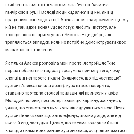
схиблена на чистоті, її часто можна було побачити з
ганчіркою в руці, і молоді люди кидалися від неї, як від
працівників санепідстанції. Алекса не могла зрозуміти, що ж у
ній не так, адже вона чудово готує, любить чистоту, але
хлопців вона не притягувала. Чистота – це добре, але
трапляються випадки, коли не потрібно демонструвати своє
маніакальне ставлення.
Як тільки Алекса розповіла мені про те, як пройшло їхнє
перше побачення, я відразу зрозуміла причину того, чому
хлопці від неї просто тікали. Виявилося, що під час першої
зустрічі Алекса почала дезінфікувати всю поверхню,
старанно протерла столові прилади, які принесли у кафе.
Молодий чоловік, поспостерігавши цю картину, жа хнувся,
уявив, що станеться з ним, коли він одружиться з нею. Після
зустрічі Іван сказав, що зателефонує, щойно доїде, але від
нього й слід застудив. Цікаво, що те саме говорили й інші
хлопці, з якими вона раніше зустрічалася, обіцяли зв’язатися