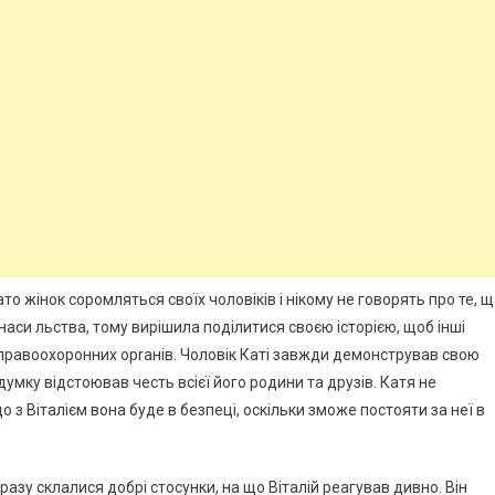
 жінок соромляться своїх чоловіків і нікому не говорять про те, 
 наси льства, тому вирішила поділитися своєю історією, щоб інші
 правоохоронних орrанів. Чоловік Каті завжди демонстрував свою
о думку відстоював честь всієї його родини та друзів. Катя не
о з Віталієм вона буде в безпеці, оскільки зможе постояти за неї в
разу склалися добрі стосунки, на що Віталій реагував дивно. Він