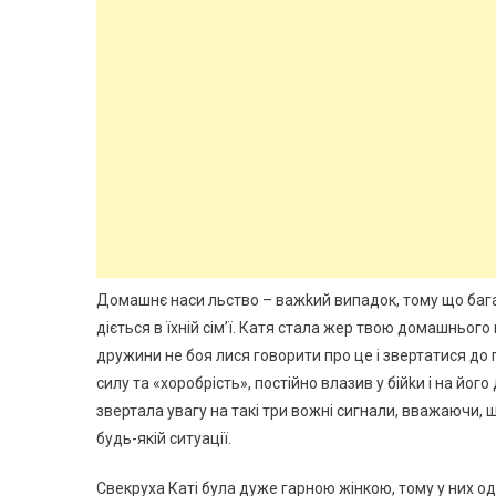
Домашнє наси льство – важkий випадок, тому що багато
діється в їхній сім’ї. Катя стала жер твою домашнього
дружини не боя лися говорити про це і звертатися до
силу та «хоробрість», постійно влазив у бійkи і на йог
звертала увагу на такі три вожні сигнали, вважаючи, щ
будь-якій ситуації.
Свекруха Каті була дуже гарною жінкою, тому у них од