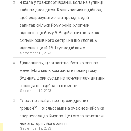
Я їхала у транспорті вранці, коли на зупинці
зайшли двоє діток. Коли хлопчик підійшов,
щоб розрахуватися за проїзд, водій
запитав скільки йому років, хлопчик
відповів, що йому 9. Водій запитав також
скільки років його сестрі, на що хлопець
відповів, що їй 15. І тут водій каже…
September 19, 2023
Дізнавшись, що я вагітна, батько вигнав
мене. Ми з малюком жили в покинутому
будинку, доки сусіди не почули плач дитини
і поліція не відібрала її в мене.
September 19, 2023
”У вас не знайдеться трохи дрібних
грошей?” – зі сльозами на очах незнайомка
звернулася до Кирила. Це і стало початком
нової історії у його житті.
September 19, 2023