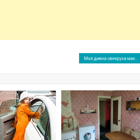
Моя дивна свекруха має дачу на морі, але вона й сама не їздить, і нікого не пускає туди. Тільки через багато років я зрозуміла, чому вона так вчинила.