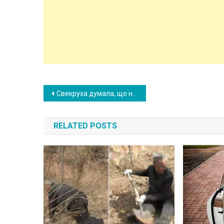
Post
Свекруха думала, що невістка вкотре візьме на себе підготовку до свята. Але цього разу невістка не хотіла терпіти всього цього.
navigation
RELATED POSTS