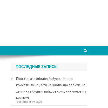
ПОСЛЕДНЫЕ ЗАПИСЫ
Білявка, яка облила бабусю, почала
кричати на неї, а та не знала, що робити. За
хвилину з будівлі вийшов солідний чоловік у
костюмі.
September 19, 2023