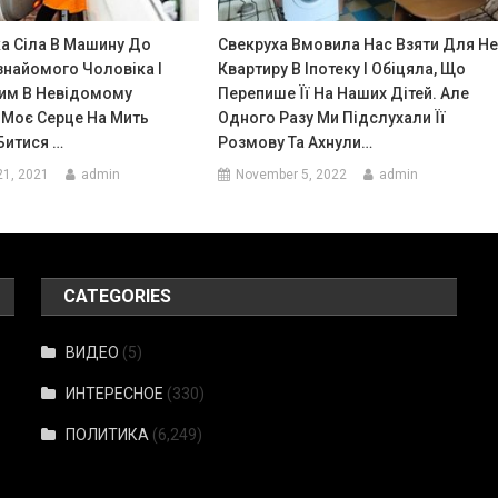
а Сіла В Машину До
Свекруха Вмовила Нас Взяти Для Не
знайомого Чоловіка І
Квартиру В Іпотеку І Обіцяла, Що
Ним В Невідомому
Перепише Її На Наших Дітей. Але
 Моє Серце На Мить
Одного Разу Ми Підслухали Її
Битися …
Розмову Та Ахнули…
21, 2021
admin
November 5, 2022
admin
CATEGORIES
ВИДЕО
(5)
ИНТЕРЕСНОЕ
(330)
ПОЛИТИКА
(6,249)