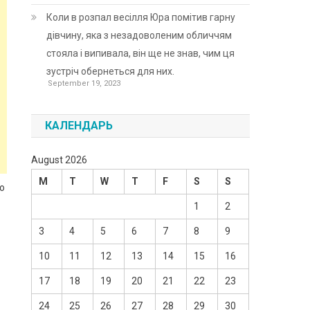
Коли в розпал весілля Юра помітив гарну
дівчину, яка з незадоволеним обличчям
стояла і випивала, він ще не знав, чим ця
зустріч обернеться для них.
September 19, 2023
КАЛЕНДАРЬ
August 2026
M
T
W
T
F
S
S
що
1
2
3
4
5
6
7
8
9
10
11
12
13
14
15
16
17
18
19
20
21
22
23
24
25
26
27
28
29
30