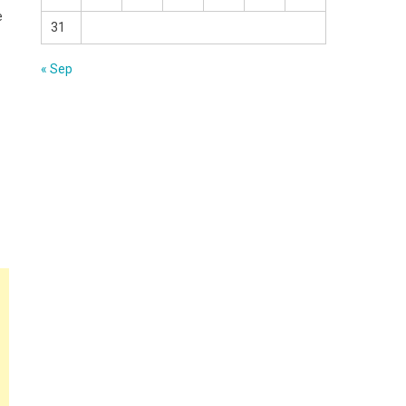
е
31
« Sep