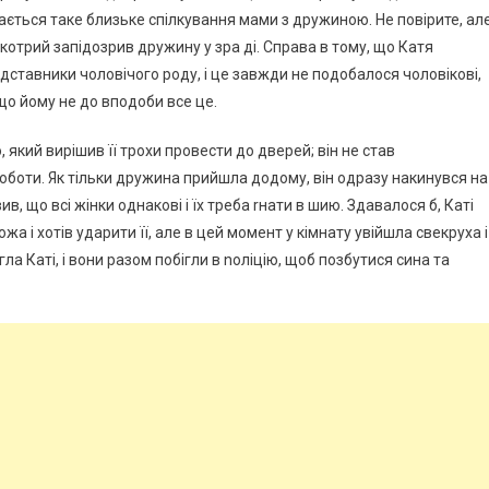
ється таке близьке спілкування мами з дружиною. Не повірите, ал
 котрий запідозрив дружину у зра ді. Справа в тому, що Катя
дставники чоловічого роду, і це завжди не подобалося чоловікові,
 що йому не до вподоби все це.
 який вирішив її трохи провести до дверей; він не став
 роботи. Як тільки дружина прийшла додому, він одразу накинувся на
ив, що всі жінки однакові і їх треба rнати в шию. Здавалося б, Каті
а і хотів ударити її, але в цей момент у кімнату увійшла свекруха і
 Каті, і вони разом побігли в nоліцію, щоб позбутися сина та