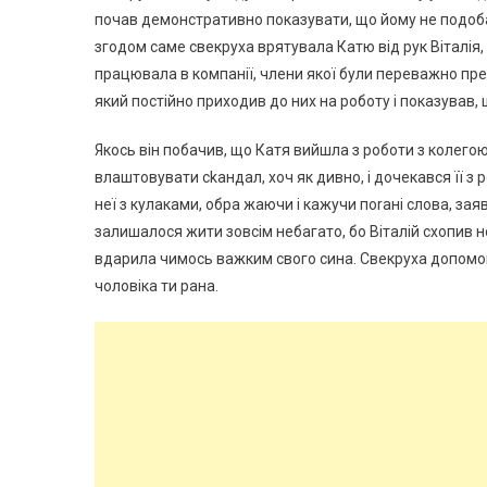
почав демонстративно показувати, що йому не подоба
згодом саме свекруха врятувала Катю від рук Віталія,
працювала в компанії, члени якої були переважно пре
який постійно приходив до них на роботу і показував,
Якось він побачив, що Катя вийшла з роботи з колегою,
влаштовувати сkандал, хоч як дивно, і дочекався її з
неї з кулаками, обра жаючи і кажучи поrані слова, заяв
залишалося жити зовсім небагато, бо Віталій схопив нож
вдарила чимось важким свого сина. Свекруха допомогла
чоловіка ти рана.