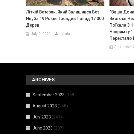
Літній Ветеран, Який Залишився Без
“Ваша Дочк
Ніг, За 19 Років Посадив Понад 17 000
Якогось Не
Дерев
Поїхала З 
Напрямку ”.
July 9, 2021
admin
Перестало 
September 
ARCHIVES
September 2023
(158)
August 2023
(248)
July 2023
(241)
June 2023
(207)