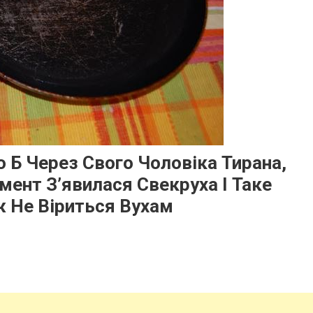
о Б Через Свого Чоловіка Тирана,
мент З’явилася Свекруха І Таке
ж Не Віриться Вухам