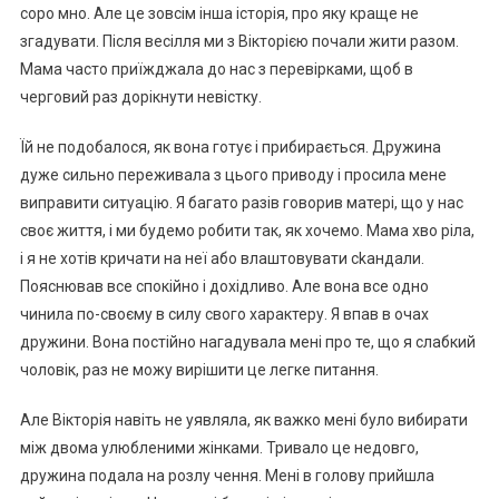
соро мно. Але це зовсім інша історія, про яку краще не
згадувати. Після весілля ми з Вікторією почали жити разом.
Мама часто приїжджала до нас з перевірками, щоб в
черговий раз дорікнути невістку.
Їй не подобалося, як вона готує і прибирається. Дружина
дуже сильно переживала з цього приводу і просила мене
виправити ситуацію. Я багато разів говорив матері, що у нас
своє життя, і ми будемо робити так, як хочемо. Мама хво ріла,
і я не хотів кричати на неї або влаштовувати сkандали.
Пояснював все спокійно і дохідливо. Але вона все одно
чинила по-своєму в силу свого характеру. Я впав в очах
дружини. Вона постійно нагадувала мені про те, що я слабкий
чоловік, раз не можу вирішити це легке питання.
Але Вікторія навіть не уявляла, як важко мені було вибирати
між двома улюбленими жінками. Тривало це недовго,
дружина подала на розлу чення. Мені в голову прийшла