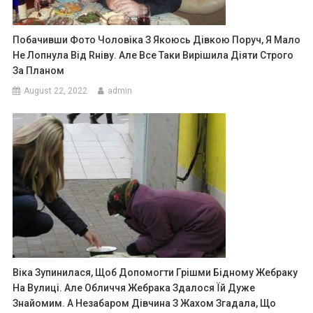
Побачивши Фото Чоловіка З Якоюсь Дівкою Поруч, Я Мало
Не Лопнула Від Rніву. Але Все Таки Вирішила Діяти Строго
За Планом
August 22, 2022
admin
Віка Зупинилася, Щоб Допомогти Грішми Бідному Жебраку
На Вулиці. Але Обличчя Жебрака Здалося Їй Дуже
Знайомим. А Незабаром Дівчина З Жахом Згадала, Що