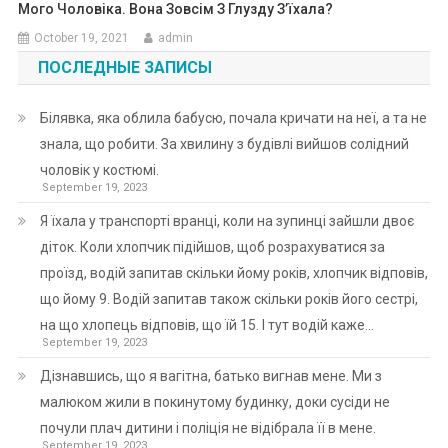
Мого Чоловіка. Вона Зовсім З Глузду З’їхала?
October 19, 2021
admin
ПОСЛЕДНЫЕ ЗАПИСЫ
Білявка, яка облила бабусю, почала кричати на неї, а та не
знала, що робити. За хвилину з будівлі вийшов солідний
чоловік у костюмі.
September 19, 2023
Я їхала у транспорті вранці, коли на зупинці зайшли двоє
діток. Коли хлопчик підійшов, щоб розрахуватися за
проїзд, водій запитав скільки йому років, хлопчик відповів,
що йому 9. Водій запитав також скільки років його сестрі,
на що хлопець відповів, що їй 15. І тут водій каже…
September 19, 2023
Дізнавшись, що я вагітна, батько вигнав мене. Ми з
малюком жили в покинутому будинку, доки сусіди не
почули плач дитини і поліція не відібрала її в мене.
September 19, 2023