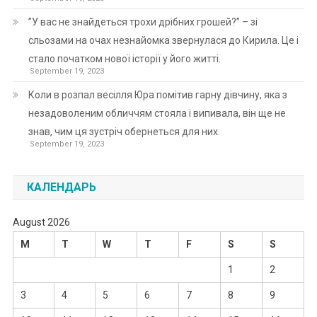
”У вас не знайдеться трохи дрібних грошей?” – зі
сльозами на очах незнайомка звернулася до Кирила. Це і
стало початком нової історії у його житті.
September 19, 2023
Коли в розпал весілля Юра помітив гарну дівчину, яка з
незадоволеним обличчям стояла і випивала, він ще не
знав, чим ця зустріч обернеться для них.
September 19, 2023
КАЛЕНДАРЬ
August 2026
M
T
W
T
F
S
S
1
2
3
4
5
6
7
8
9