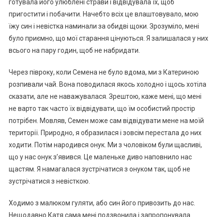
готувала його улюблені страви і відвідувала їх, щоб
пригостити і побачити. Начебто всіх це влаштовувало, мою
їжу син і невістка наминали за обидві щоки. Зрозуміло, мені
було приємно, що мої старання цінуються. Я залишалася у них
всього на пару годин, щоб не набридати.
Через півроку, коли Семена не було вдома, ми з Катериною
розпивали чай. Вона поводилася якось холодно і щось хотіла
сказати, але не наважувалася. Зрештою, каже мені, що мені
не варто так часто їх відвідувати, що їм особистий простір
потрібен. Мовляв, Семен може сам відвідувати мене на моїй
території. Природно, я образилася і зовсім перестала до них
ходити. Потім народився онук. Ми з чоловіком були щасливі,
що у нас онук з’явився. Це маленьке диво наповнило нас
щастям. Я намагалася зустрічатися з онуком так, щоб не
зустрічатися з невісткою.
Ходимо з малюком гуляти, або син його привозить до нас.
Нещодавно Катя сама мені подзвонила і запропонувала