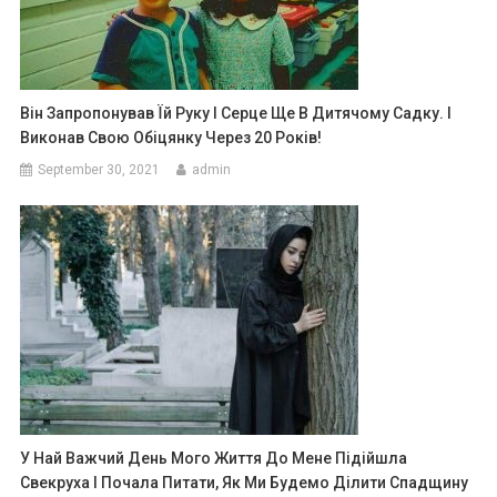
Він Запропонував Їй Руку І Серце Ще В Дитячому Садку. І
Виконав Свою Обіцянку Через 20 Років!
September 30, 2021
admin
У Най Важчий День Мого Життя До Мене Підійшла
Свекруха І Почала Питати, Як Ми Будемо Ділити Спадщину