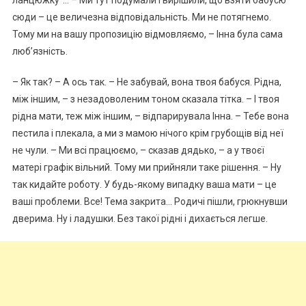
сюди – це величезна відповідальність. Ми не потягнемо.
Тому ми на вашу пропозицію відмовляємо, – Інна була сама
люб’язність.
– Як так? – А ось так. – Не забувай, вона твоя бабуся. Рідна,
між іншим, – з незадоволеним тоном сказала тітка. – І твоя
рідна мати, теж між іншим, – відпарирувала Інна. – Тебе вона
пестила і плекала, а ми з мамою нічого крім грубощів від неї
не чули. – Ми всі працюємо, – сказав дядько, – а у твоєї
матері графік вільний. Тому ми прийняли таке рішення. – Ну
так кидайте роботу. У будь-якому випадку ваша мати – це
ваші проблеми. Все! Тема закрита… Родичі пішли, грюкнувши
дверима. Ну і ладушки. Без такої рідні і дихається легше.