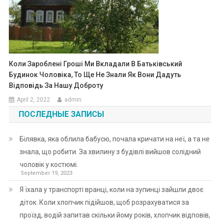
Коли Зароблені Гроші Ми Вкладали В Батьківський
Будинок Чоловіка, То Ще Не Знали Як Вони Дадуть
Відповідь За Нашу Доброту
April 2, 2022
admin
ПОСЛЕДНЫЕ ЗАПИСЫ
Білявка, яка облила бабусю, почала кричати на неї, а та не
знала, що робити. За хвилину з будівлі вийшов солідний
чоловік у костюмі.
September 19, 2023
Я їхала у транспорті вранці, коли на зупинці зайшли двоє
діток. Коли хлопчик підійшов, щоб розрахуватися за
проїзд, водій запитав скільки йому років, хлопчик відповів,