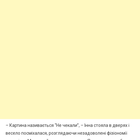
– Картина називається “Не чекали”, – Інна стояла в дверях і
весело посміхалася, розглядаючи незадоволені фізіономії