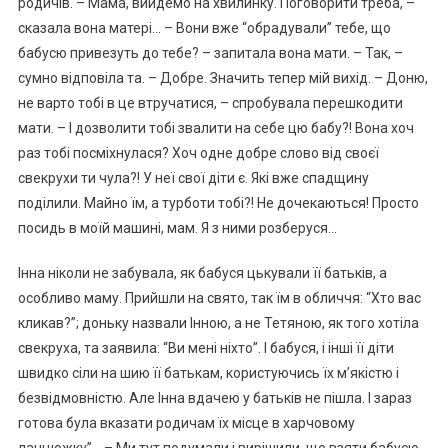
родичів. – Мама, вийдемо на хвилинку. Поговорити треба, –
сказала вона матері… – Вони вже “обрадували” тебе, що
бабусю привезуть до тебе? – запитала вона мати. – Так, –
сумно відповіла та. – Добре. Значить тепер мій вихід. – Доню,
не варто тобі в це втручатися, – спробувала перешкодити
мати. – І дозволити тобі звалити на себе цю бабу?! Вона хоч
раз тобі посміхнулася? Хоч одне добре слово від своєї
свекрухи ти чула?! У неї свої діти є. Які вже спадщину
поділили. Майно їм, а турботи тобі?! Не дочекаються! Просто
посидь в моїй машині, мам. Я з ними розберуся…
Інна ніколи не забувала, як бабуся цькували її батьків, а
особливо маму. Прийшли на свято, так їм в обличчя: “Хто вас
кликав?”; доньку назвали Інною, а не Тетяною, як того хотіла
свекруха, та заявила: “Ви мені ніхто”. І бабуся, і інші її діти
швидко сіли на шию її батькам, користуючись їх м’якістю і
безвідмовністю. Але Інна вдачею у батьків не пішла. І зараз
готова була вказати родичам їх місце в харчовому
ланцюжку”… – Ми тут подумали і вирішили, що взяти бабусю