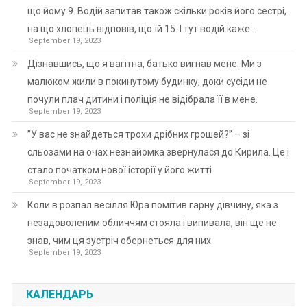
що йому 9. Водій запитав також скільки років його сестрі,
на що хлопець відповів, що їй 15. І тут водій каже…
September 19, 2023
Дізнавшись, що я вагітна, батько вигнав мене. Ми з
малюком жили в покинутому будинку, доки сусіди не
почули плач дитини і поліція не відібрала її в мене.
September 19, 2023
”У вас не знайдеться трохи дрібних грошей?” – зі
сльозами на очах незнайомка звернулася до Кирила. Це і
стало початком нової історії у його житті.
September 19, 2023
Коли в розпал весілля Юра помітив гарну дівчину, яка з
незадоволеним обличчям стояла і випивала, він ще не
знав, чим ця зустріч обернеться для них.
September 19, 2023
КАЛЕНДАРЬ