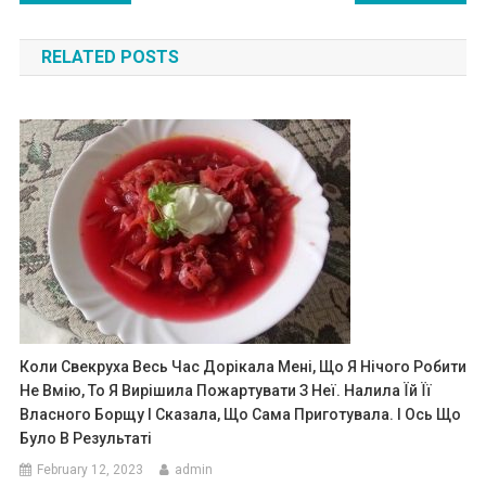
navigation
RELATED POSTS
Коли Свекруха Весь Час Дорікала Мені, Що Я Нічого Робити
Не Вмію, То Я Вирішила Пожартувати З Неї. Налила Їй Її
Власного Борщу І Сказала, Що Сама Приготувала. І Ось Що
Було В Результаті
February 12, 2023
admin