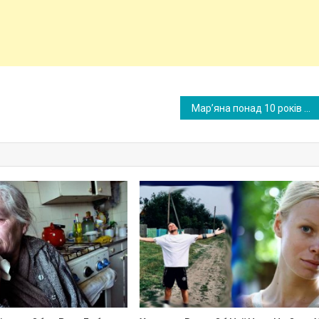
Мар’яна понад 10 років працювала на шефа, спочатку їй самій потрібні були гроші, потім для ліkування матері. І так дівчина потрапила у вир і не знаходила виходу