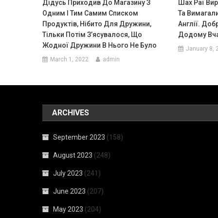
Дідусь Приходив До Магазину З
Шаx Раї Ви
Одним І Тим Самим Списком
Та Вимагал
Продуктів, Нібито Для Дружини,
Англії. Доб
Тільки Потім З’ясувалося, Що
Додому Вч
Жодної Дружини В Нього Не Було
January 8, 
March 1, 2022
admin
ARCHIVES
September 2023
(158)
August 2023
(248)
July 2023
(241)
June 2023
(207)
May 2023
(204)