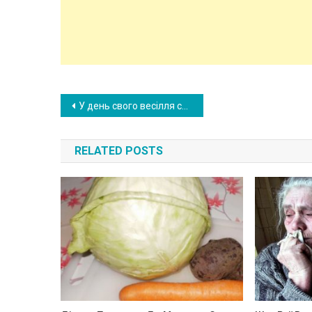
Post
У день свого весілля сестра раптом у натовпі побачила свого колишнього хлопця, який багато років був безвісти зниклим. І тут сестра наважилася на несподіване
navigation
RELATED POSTS