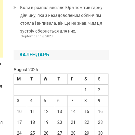
Коли в розпал весілля Юра помітив гарну
дівчину, яка з незадоволеним обличчям
стояла і випивала, він ще не знав, чим ця
зустріч обернеться для них.
September 19, 2023
КАЛЕНДАРЬ
і
August 2026
M
T
W
T
F
S
S
ня
1
2
3
4
5
6
7
8
9
10
11
12
13
14
15
16
ля
17
18
19
20
21
22
23
24
25
26
27
28
29
30