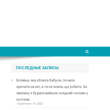
ПОСЛЕДНЫЕ ЗАПИСЫ
Білявка, яка облила бабусю, почала
кричати на неї, а та не знала, що робити. За
хвилину з будівлі вийшов солідний чоловік у
костюмі.
September 19, 2023