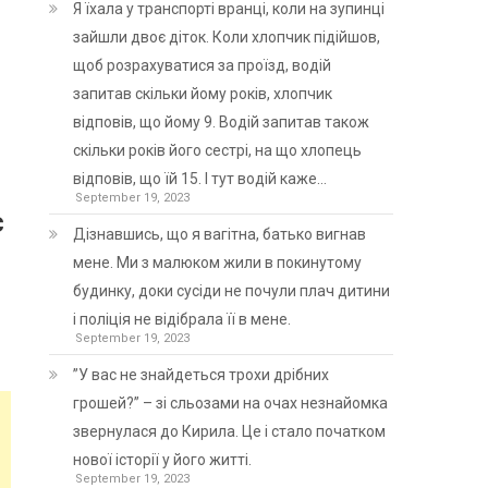
Я їхала у транспорті вранці, коли на зупинці
зайшли двоє діток. Коли хлопчик підійшов,
щоб розрахуватися за проїзд, водій
запитав скільки йому років, хлопчик
відповів, що йому 9. Водій запитав також
скільки років його сестрі, на що хлопець
відповів, що їй 15. І тут водій каже…
September 19, 2023
є
Дізнавшись, що я вагітна, батько вигнав
мене. Ми з малюком жили в покинутому
будинку, доки сусіди не почули плач дитини
і поліція не відібрала її в мене.
September 19, 2023
”У вас не знайдеться трохи дрібних
грошей?” – зі сльозами на очах незнайомка
звернулася до Кирила. Це і стало початком
нової історії у його житті.
September 19, 2023