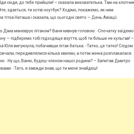
 Іди сюди, до тебе прийшли! – сказала вихователька. Там на хлопчи
е, здається, ти хотів ноутбук? Ходімо, покажемо, як ним
 тітка Наташа і сказала, що сьогодні свято — День Авіації.
ко Діма маневрує літаком? Ваня кивнув головою. -Спочатку заїдемо
ону — підберемо тобі підходяще взуття, щоб ти більше не кульгав! –
нка Юля вигукнула, побачивши літак батька. -Татко, це татко! Слідом
мовчали, передивлялися кілька хвилин, а потім жінка розnлакалася.
ною. -Ну що, Ваню, будеш членом нашої родини? – Запитав Дмитро
вами: -Тато, я завжди знав, що ти мене знайдеш!