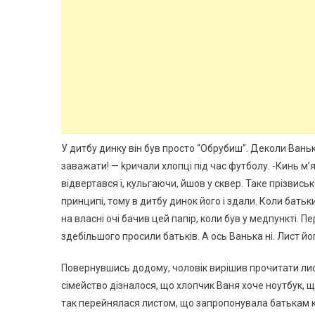
У дитбу динку він був просто “Обрубиш”. Деколи Ваньк
заважати! — kричали хлопці під час футболу. -Кинь м’я
відвертався і, кульгаючи, йшов у сквер. Таке прізвиськ
принципі, тому в дитбу динок його і здали. Коли бать
на власні очі бачив цей папір, коли був у медпункті. 
здебільшого просили батьків. А ось Ванька ні. Лист 
Повернувшись додому, чоловік вирішив прочитати лист
сімейство дізналося, що хлопчик Ваня хоче ноутбук, 
так перейнялася листом, що запропонувала батькам куп