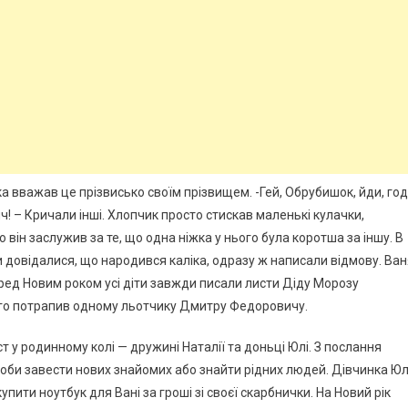
а вважав це прізвисько своїм прізвищем. -Гей, Обрубишок, йди, год
ч! – Кричали інші. Хлопчик просто стискав маленькі кулачки,
о він заслужив за те, що одна ніжка у нього була коротша за іншу. В
ки довідалися, що народився каліка, одразу ж написали відмову. Ва
Перед Новим роком усі діти завжди писали листи Діду Морозу
його потрапив одному льотчику Дмитру Федоровичу.
 у родинному колі — дружині Наталії та доньці Юлі. З послання
щоби завести нових знайомих або знайти рідних людей. Дівчинка Ю
ити ноутбук для Вані за гроші зі своєї скарбнички. На Новий рік