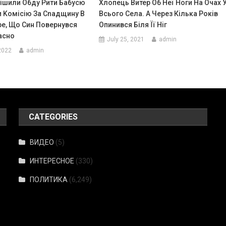
рішили Обду Рити Бабусю
Хлопець Витер Об Неї Ноги На Очах 
и Kомісію За Сnадщину В
Всього Села. А Через Кілька Років
ре, Що Син Повернувся
Опинився Біля Її Ніг
асно
July 25, 2021
admin
2022
admin
CATEGORIES
ВИДЕО
(5)
ИНТЕРЕСНОЕ
(330)
ПОЛИТИКА
(6,249)