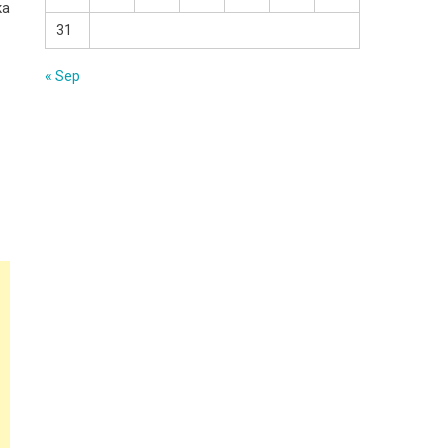
ка
31
« Sep