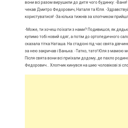
вони всі разом вирушили до дитя чого будинку: -Ваня!
чекав Дмитро Федорович, Наталя та Юля. -Здравствуйт
користуватися! -За кілька тижнів за хлопчиком прийшла
-Може, ти хочеш поїхати з нами? Подивишся, як дядь
купимо тобі новий одяг, а потім до ортопедичного сал
сказала тітка Наташа. На стадіоні під час свята дівчи
за нею закричав і Ванька: -Татко, тато! Юля з мамою 
Після свята вони всі приїхали додому, де пахло роди
Федорович… Хлопчик кинувся на шию чоловікові зі сло