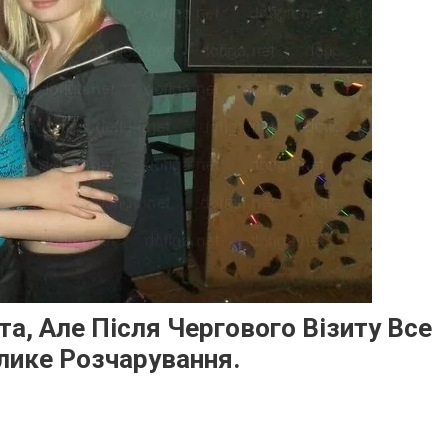
та, Але Після Чергового Візиту Все
лике Розчарування.