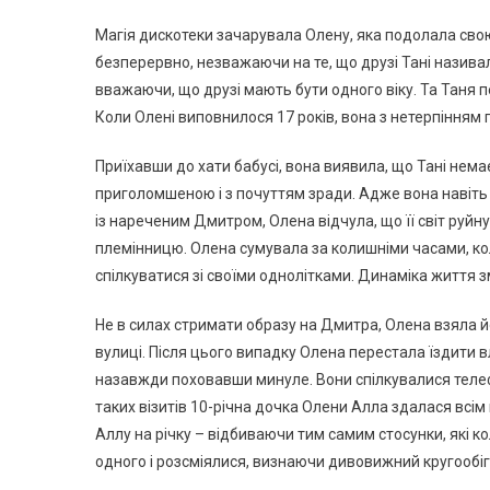
Магія дискотеки зачарувала Олену, яка подолала свою
безперервно, незважаючи на те, що друзі Тані називал
вважаючи, що друзі мають бути одного віку. Та Таня пе
Коли Олені виповнилося 17 років, вона з нетерпінням 
Приїхавши до хати бабусі, вона виявила, що Тані нема
приголомшеною і з почуттям зради. Адже вона навіть
із нареченим Дмитром, Олена відчула, що її світ руйну
племінницю. Олена сумувала за колишніми часами, ко
спілкуватися зі своїми однолітками. Динаміка життя змі
Не в силах стримати образу на Дмитра, Олена взяла й
вулиці. Після цього випадку Олена перестала їздити влі
назавжди поховавши минуле. Вони спілкувалися телефо
таких візитів 10-річна дочка Олени Алла здалася всім
Аллу на річку – відбиваючи тим самим стосунки, які к
одного і розсміялися, визнаючи дивовижний кругообіг