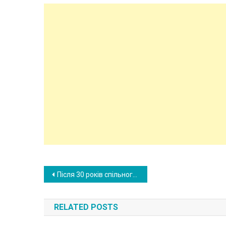
Post
Після 30 років спільного життя Антоніна зробила для себе велике відкриття. А все почалося із випадкової зустрічі.
navigation
RELATED POSTS