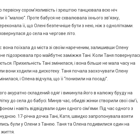
 первісну сором’язливість і зрештою танцювала всю ніч
и її “малою”. Проте бабуся не схвалювала їхнього зв’язку,
реконала її, що Олені безпечніше бути з нею, ніж з однолітками.
повернулася до села на чергове літо.
є: вона поїхала до міста зі своїм нареченим, залишивши Олену
 не підозрювала про майбутнє заміжжя Тані. Коли Таня повернулас
ється. Прихильність Тані змінилася, і вона більше не мала часу на
ли вони ходили на дискотеку. Таня почала заохочувати Олену
нилася, і Олена відчула, що її “понизили на посаді”.
ого акуратно складений одяг і викинула його в калюжу бруду на
тку до села до бабусі. Минув час, обидві жінки створили свої сім’ї,
ном і навіть відвідували один одного сім’ями. Під час одного з
 нудною. 17-річна дочка Тані, Катя, швидко запропонувала взяти
олись були у Олени з Танею. Таня та Олена подивилися один на
 життя.