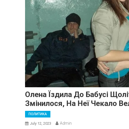
Олена Їздила До Бабусі Щолі
Змінилося, На Неї Чекало Ве
ПОЛИТИКА
Admin
July 12, 2023