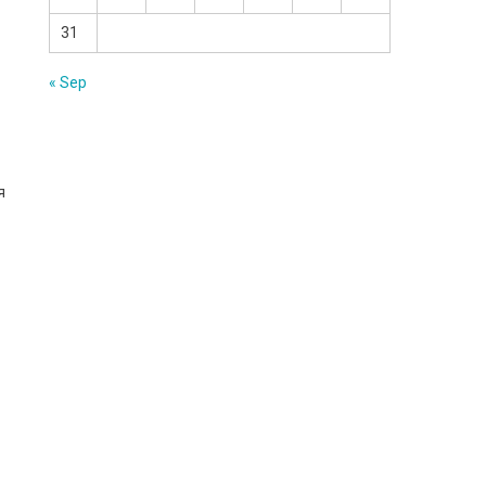
31
« Sep
я