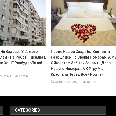
 Не Задався З Самого
После Нашей Свадьбы Все Гости
леми На Роботі, Тиснява В
Разошлись По Своим Номерам, А М
ле Ось Її Розбудив Тихий
С Женихом Забыли Закрыть Дверь
.
Нашего Номера… А К Утру Мы
Краснели Перед Всей Родней
27, 2021
admin
October 22, 2022
admin
CATEGORIES