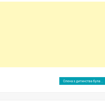
Олена з дитинства була обділена увагою, і опорою їй була лише бабуся. А через роки у неї з’явився шанс пом ститися всім!