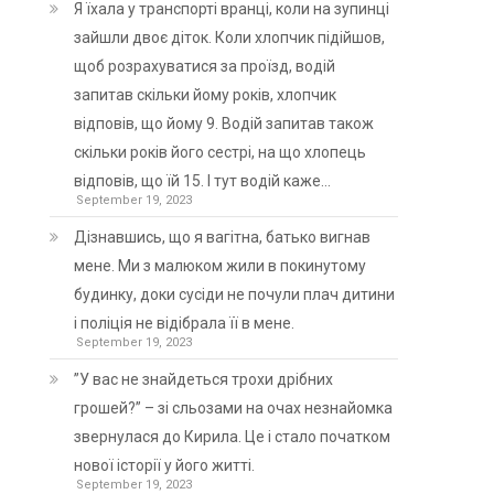
Я їхала у транспорті вранці, коли на зупинці
зайшли двоє діток. Коли хлопчик підійшов,
щоб розрахуватися за проїзд, водій
запитав скільки йому років, хлопчик
відповів, що йому 9. Водій запитав також
скільки років його сестрі, на що хлопець
відповів, що їй 15. І тут водій каже…
September 19, 2023
Дізнавшись, що я вагітна, батько вигнав
мене. Ми з малюком жили в покинутому
будинку, доки сусіди не почули плач дитини
і поліція не відібрала її в мене.
September 19, 2023
”У вас не знайдеться трохи дрібних
грошей?” – зі сльозами на очах незнайомка
звернулася до Кирила. Це і стало початком
нової історії у його житті.
September 19, 2023