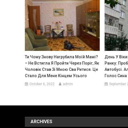
Ти Чому Знову Наrрубила Моїй Мамі?
День У Віки
– Не Встигла Я Пройти Через Поріг, Як
Ранку: Проб
Чоловік Став Зі Мною Сва Ритися. Це
Автобусі. А
Стало Для Мене Кінцем Усього
Голос Сина 
October 6, 2022
admin
September 
ARCHIVES