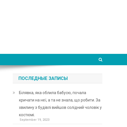
ПОСЛЕДНЫЕ ЗАПИСЫ
Білявка, яка облила бабусю, почала
кричати на неї, а та не знала, що робити. За
хвилину з будівлі вийшов солідний чоловік у
костюмі.
September 19, 2023