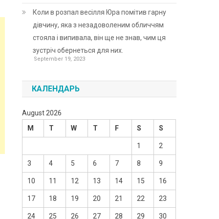
Коли в розпал весілля Юра помітив гарну
дівчину, яка з незадоволеним обличчям
стояла і випивала, він ще не знав, чим ця
зустріч обернеться для них.
September 19, 2023
КАЛЕНДАРЬ
August 2026
M
T
W
T
F
S
S
1
2
3
4
5
6
7
8
9
10
11
12
13
14
15
16
17
18
19
20
21
22
23
24
25
26
27
28
29
30