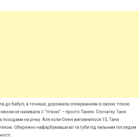
а до бабусі, а точніше, дорожила спілкуванням зі своєю тіткою
ніколи не називала її “тіткою” – просто Танею. Спочатку Таня
та походами на річку. Але коли Олені виповнилося 15, Таня
котекою. Обережно нафарбувавши вії та губи під пильним поглядом
ності.