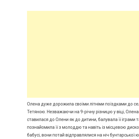
Олена дуже дорожила своїми літніми поїздками до сел
Тетяною. Незважаючи на 9-річну різницю у віці, Олена 
ставилася до Олени як до дитини, балувала її іграми 
познайомила її з молоддю та навіть із місцевою дис
бабусі, вони потай відправлялися на ніч бунтарської ю