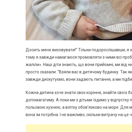
Досить мене виховувати!” Тільки подорослішавши, я зр
тому я завжди намагаюся промовляти з ними всі пробле
жаліли». Наші діти знають, що вони прийомні, ми від н
просто сказали: “Взяли вас в дитячому будинку. Так як
завжди дискутуємо, вони задають питання, а ми підби
Кожна дитина хоче знати своє коріння, знайти своїх ба
допомагатиму. А поки ми з дітьми їздимо у відпустку п
польовою кухнею, а влітку обов’язково на море. Для 
вона їм потрібна. І не важливо, скільки витрачу на це ча