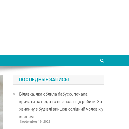
ПОСЛЕДНЫЕ ЗАПИСЫ
Білявка, яка облила бабусю, почала
кричати на неї, а та не знала, що робити. За
хвилину з будівлі вийшов солідний чоловік у
костюмі.
September 19, 2023