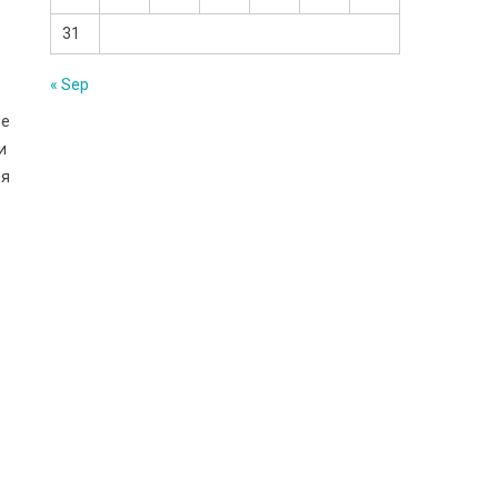
31
« Sep
ле
и
ня