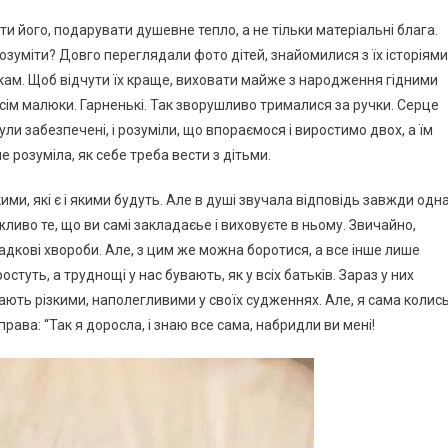
 його, подарувати душевне тепло, а не тільки матеріальні блага.
зуміти? Довго переглядали фото дітей, знайомилися з їх історіями
іткам. Щоб відчути їх краще, виховати майже з народження гідними
всім малюки. Гарненькі. Так зворушливо трималися за ручки. Серце
ули забезпечені, і розуміли, що впораємося і виростимо двох, а їм
не розуміла, як себе треба вести з дітьми.
ими, які є і якими будуть. Але в душі звучала відповідь завжди одн
жливо те, що ви самі закладаєье і виховуєте в ньому. Звичайно,
падкові хвороби. Але, з цим же можна боротися, а все інше лише
стуть, а труднощі у нас бувають, як у всіх батьків. Зараз у них
ають різкими, наполегливими у своїх судженнях. Але, я сама колис
права: “Так я доросла, і знаю все сама, набридли ви мені!