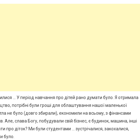
илися … У період навчання про дітей рано думати було. Я отримала
цтво, потрібні були гроші для облаштування нашої маленької
тла не було (довго збирали), економили на всьому, з фінансами
в. Але, слава Богу, побудували свій бізнес, є будинок, машина, інші
ти про діток? Ми були студентами … зустрічалися, закохалися,
и було.