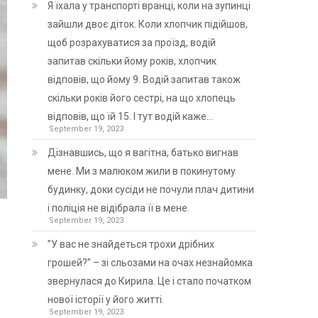
Я їхала у транспорті вранці, коли на зупинці
зайшли двоє діток. Коли хлопчик підійшов,
щоб розрахуватися за проїзд, водій
запитав скільки йому років, хлопчик
відповів, що йому 9. Водій запитав також
скільки років його сестрі, на що хлопець
відповів, що їй 15. І тут водій каже…
September 19, 2023
Дізнавшись, що я вагітна, батько вигнав
мене. Ми з малюком жили в покинутому
будинку, доки сусіди не почули плач дитини
і поліція не відібрала її в мене.
September 19, 2023
”У вас не знайдеться трохи дрібних
грошей?” – зі сльозами на очах незнайомка
звернулася до Кирила. Це і стало початком
нової історії у його житті.
September 19, 2023