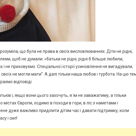
озуміла, що була не права в своїх висловлюваннях. Діти не рідні,
ми, щоб не думали: «батьки не рідні, рідні б більше любили,
их і не приховуємо. Спеціальної історії усиновлення не вигадували,
 своїх не могли мати”. А далі тільки наша любов і турбота. На цю те
раємо відповіді.
тьків і, якщо вони цього захочуть, я їм не заважатиму, а тільки
о містах Європи, ходимо в походи в гори, в ліс з наметами і
мене дуже важливо приділити дітям час і давати підтримку, коли
су і сил!