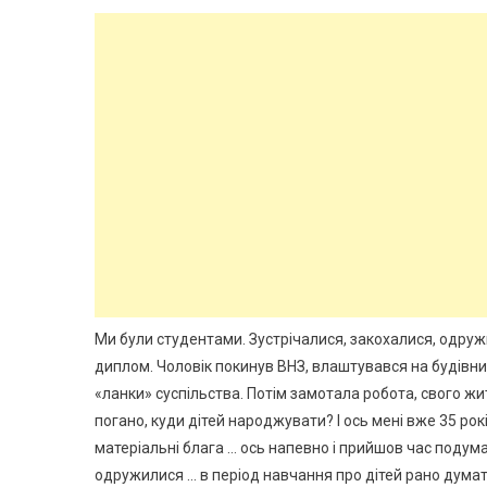
Ми були студентами. Зустрічалися, закохалися, одруж
диплом. Чоловік покинув ВНЗ, влаштувався на будівни
«ланки» суспільства. Потім замотала робота, свого жи
погано, куди дітей народжувати? І ось мені вже 35 рокі
матеріальні блага … ось напевно і прийшов час подума
одружилися … в період навчання про дітей рано думат