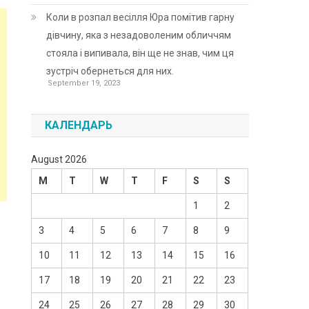
Коли в розпал весілля Юра помітив гарну
дівчину, яка з незадоволеним обличчям
стояла і випивала, він ще не знав, чим ця
зустріч обернеться для них.
September 19, 2023
КАЛЕНДАРЬ
August 2026
M
T
W
T
F
S
S
1
2
3
4
5
6
7
8
9
10
11
12
13
14
15
16
17
18
19
20
21
22
23
24
25
26
27
28
29
30