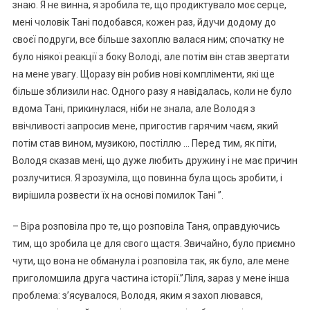
знаю. Я не винна, я зробила те, що продиктувало моє серце,
мені чоловік Тані подобався, кожен раз, йдучи додому до
своєї подруги, все більше захоплю валася ним; спочатку не
було ніякої реакції з боку Володі, але потім він став звертати
на мене увагу. Щоразу він робив нові компліменти, які ще
більше зблизили нас. Одного разу я навідалась, коли не було
вдома Тані, прикинулася, ніби не знала, але Володя з
ввічливості запросив мене, пригостив гарячим чаєм, який
потім став вином, музикою, постіллю … Перед тим, як піти,
Володя сказав мені, що дуже любить дружину і не має причин
розлучитися. Я зрозуміла, що повинна була щось зробити, і
вирішила розвести їх на основі помилок Тані ”.
– Віра розповіла про те, що розповіла Таня, оправдуючись
тим, що зробила це для свого щастя. Звичайно, було приємно
чути, що вона не обманула і розповіла так, як було, але мене
приголомшила друга частина історії.”Ліля, зараз у мене інша
проблема: з’ясувалося, Володя, яким я захоп лювався,