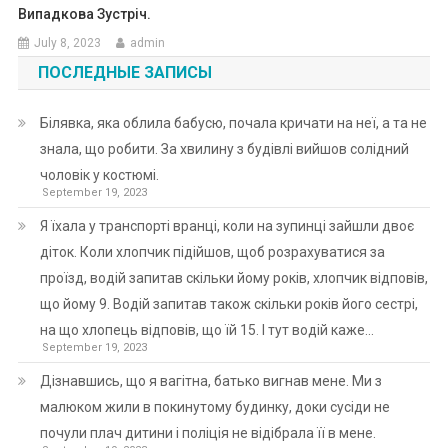
Випадкова Зустріч.
July 8, 2023
admin
ПОСЛЕДНЫЕ ЗАПИСЫ
Білявка, яка облила бабусю, почала кричати на неї, а та не
знала, що робити. За хвилину з будівлі вийшов солідний
чоловік у костюмі.
September 19, 2023
Я їхала у транспорті вранці, коли на зупинці зайшли двоє
діток. Коли хлопчик підійшов, щоб розрахуватися за
проїзд, водій запитав скільки йому років, хлопчик відповів,
що йому 9. Водій запитав також скільки років його сестрі,
на що хлопець відповів, що їй 15. І тут водій каже…
September 19, 2023
Дізнавшись, що я вагітна, батько вигнав мене. Ми з
малюком жили в покинутому будинку, доки сусіди не
почули плач дитини і поліція не відібрала її в мене.