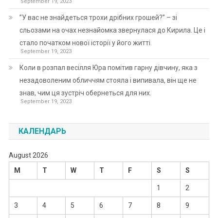
September 19, 2023
”У вас не знайдеться трохи дрібних грошей?” – зі
сльозами на очах незнайомка звернулася до Кирила. Це і
стало початком нової історії у його житті.
September 19, 2023
Коли в розпал весілля Юра помітив гарну дівчину, яка з
незадоволеним обличчям стояла і випивала, він ще не
знав, чим ця зустріч обернеться для них.
September 19, 2023
КАЛЕНДАРЬ
August 2026
M
T
W
T
F
S
S
1
2
3
4
5
6
7
8
9