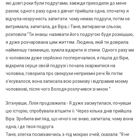
які довгі роки були подругами, завжди приходили до мене
разом; одного разу одна з дівчат прийшла одна; спочатку я
відчула незручність запитати: чому немає подруги, потім не
витримала, запитала, де Віра, і Таня, витираючи сльози,
розповіла:”Ти знаєш: називати його подругою буде розкішшю,
я дуже розчарована цим життям. Людина, якій ти довірила
найменшу таємницю, зуміла вдарити зі спини. Одного разу ми
з чоловіком дуже серйозно посперечалися, я пішла до Віри,
відкрила серце своїй подрузі і почала скаржитися на
чоловіка, говорила про свекрухи неприємні речі.Як потім
з’ясувалося, вона записала всю розмову і відправив моєму
чоловікові, після чого Володя розлучився зі мною ”.
Зітхнувши, Лілія продовжила:- Я дуже засмутилася, почувши
цю історію, спробувала втішити її. Через кілька днів прийшла
Віра. Зробила вигляд, що нічого не знаю, запитала, чому вона
одна, і де твоя подруга.
Таня, злегка посміхаючись з-під мокрих очей, сказала: “Я не