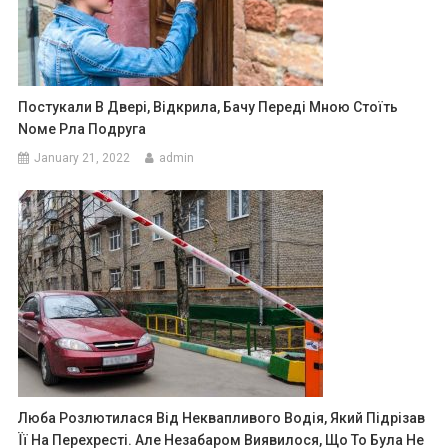
Постукали В Двері, Відкрила, Бачу Передi Мною Стоїть
Nоме Рла Подруга
January 21, 2022
admin
Люба Розлютилася Від Неквапливого Водія, Який Підрізав
Її На Перехресті. Але Незабаром Виявилося, Що То Була Не