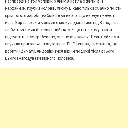
насправді не той чоловік, з яким я хотіла б жити, він
неохайний, грубий чоловік, якому цікаво тільки смачно поїсти,
крім того, я заробляю більше за нього , що нервує і мене, і
його. Зараз, скажи мені, як я можу відірватися від Володі: він
любить мене як божевільний і каже, що ні в якому разі не
відпустить, все пробувала, але не виходить ”.Весь цей час я
слухала приголомшливу історію Лілії, і справді не знала, що
робити і думати, як довіритися вірній подрузі після всього
цього і нагодувати вірного чоловіка.