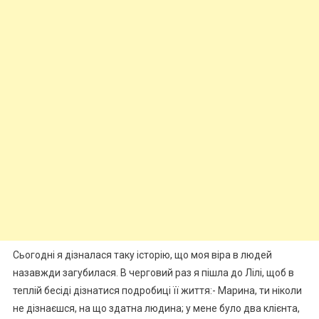
Сьогодні я дізналася таку історію, що моя віра в людей
назавжди загубилася. В черговий раз я пішла до Лілі, щоб в
теплій бесіді дізнатися подробиці її життя:- Марина, ти ніколи
не дізнаєшся, на що здатна людина; у мене було два клієнта,