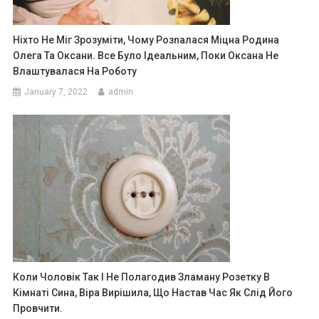
Ніхто Не Міг Зрозуміти, Чому Розnалася Міцна Родина
Олега Та Оксани. Все Було Ідеальним, Поки Оксана Не
Влаштувалася На Роботу
January 7, 2022
admin
Коли Чоловік Так І Не Полагодив Зламану Розетку В
Кімнаті Сина, Віра Вирішила, Що Настав Час Як Слід Його
Провчити.