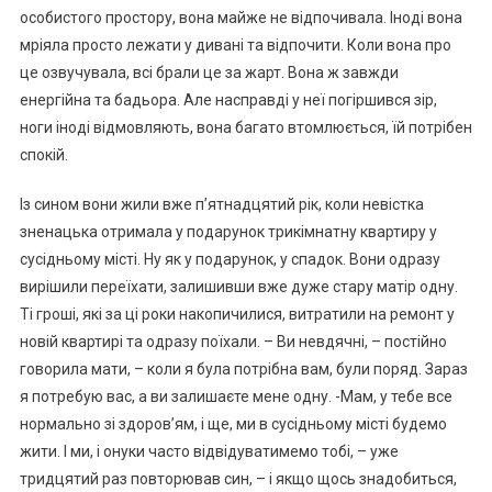
особистого простору, вона майже не відпочивала. Іноді вона
мріяла просто лежати у дивані та відпочити. Коли вона про
це озвучувала, всі брали це за жарт. Вона ж завжди
енергійна та бадьора. Але насправді у неї погіршився зір,
ноги іноді відмовляють, вона багато втомлюється, їй потрібен
спокій.
Із сином вони жили вже п’ятнадцятий рік, коли невістка
зненацька отримала у подарунок трикімнатну квартиру у
сусідньому місті. Ну як у подарунок, у спадок. Вони одразу
вирішили переїхати, залишивши вже дуже стару матір одну.
Ті гроші, які за ці роки накопичилися, витратили на ремонт у
новій квартирі та одразу поїхали. – Ви невдячні, – постійно
говорила мати, – коли я була потрібна вам, були поряд. Зараз
я потребую вас, а ви залишаєте мене одну. -Мам, у тебе все
нормально зі здоров’ям, і ще, ми в сусідньому місті будемо
жити. І ми, і онуки часто відвідуватимемо тобі, – уже
тридцятий раз повторював син, – і якщо щось знадобиться,