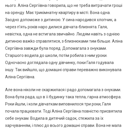
нього. Аліна Сергіївна говорила, що не треба витрачати гроші
на оренду. Має трикімнатну квартиру в місті. Вона одна.
Заодно допоможе з дитиною. У сина народився хлопчик, а
через п’ять років наро дилися дівчата-близнята. Галя,
невістка, одна не встигала звичайно. Людям навіть з однією
дитиною важkо справлятися, з близнюками тим більше. Аліна
Сергіївна завжди була поряд. Допомагала з онуками.
Старшого водила до школи, потім робила з ним уроки.
Одночасно доглядала одну дівчинку, поки Галя годувала
іншу. Так вийшло, що домашні справи переважно виконувала
Аліна Сергіївна.
Але вона ніколи не скаржилася і радо допомагала з онуками.
Вона була рада, що в її будинку така тепла, гарна атмосфера.
Роки йшли, і коли дівчаткам виповнилося три роки, Галя
почала працювати. Тоді Аліна Сергіївна повністю присвятила
себе онукам. Водила в дитячий садок, стежила за їх
харчуванням, і плюс до всього домашні справи. Вона не мала