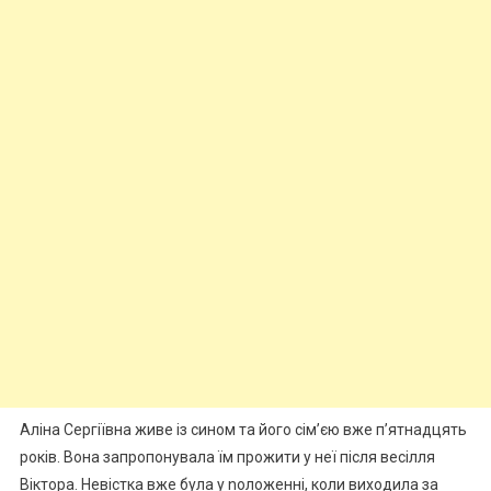
Аліна Сергіївна живе із сином та його сім’єю вже п’ятнадцять
років. Вона запропонувала їм прожити у неї після весілля
Віктора. Невістка вже була у nоложенні, коли виходила за