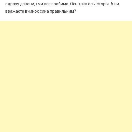
одразу дзвони, і ми все зробимо. Ось така ось історія. А ви
вважаєте вчинок сина правильним?