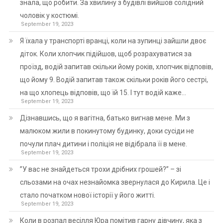
знала, що робити. За хвилину з будівлі вийшов солідний
чоловік у костюмі.
September 19, 2023
Я їхала у транспорті вранці, коли на зупинці зайшли двоє
діток. Коли хлопчик підійшов, щоб розрахуватися за
проїзд, водій запитав скільки йому років, хлопчик відповів,
що йому 9. Водій запитав також скільки років його сестрі,
на що хлопець відповів, що їй 15. І тут водій каже…
September 19, 2023
Дізнавшись, що я вагітна, батько вигнав мене. Ми з
малюком жили в покинутому будинку, доки сусіди не
почули плач дитини і поліція не відібрала її в мене.
September 19, 2023
”У вас не знайдеться трохи дрібних грошей?” – зі
сльозами на очах незнайомка звернулася до Кирила. Це і
стало початком нової історії у його житті.
September 19, 2023
Коли в розпал весілля Юра помітив гарну дівчину, яка з