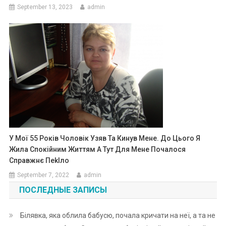
September 13, 2023
admin
У Мої 55 Років Чоловік Узяв Та Кинув Мене. До Цього Я
Жила Спокійним Життям А Тут Для Мене Почалося
Справжнє Пеklло
September 7, 2022
admin
ПОСЛЕДНЫЕ ЗАПИСЫ
Білявка, яка облила бабусю, почала кричати на неї, а та не