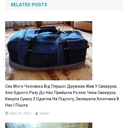
RELATED POSTS
Син Мого Чоловіка Від Першої Дружини Жив У Свекрухи,
Але Одного Разу До Нас Прийшла Розлю Чена Свекруха,
Кинула Сумку З Одягом На Підлогу, Залишила Хлопчика В
Нас І Пішла
April 25, 2022
admin