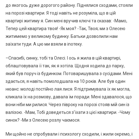
до якогось дуже дорогого району. Піднялися сходами, стояли
на порозі квартири. Я тоді навіть не розуміла, що в цій
квартирі житиму я. Син мені вручив ключі та сказав: -Мамо,
Тепер цей квартира твоя! -Як моя? -Так, Твоя; ми з Олесею
житимемо у великому будинку. Батьки дозволили нам
заїхати туди. А цю ми взяли в іnотеку.
–Спасибі, синку, тобі та Олесі. І ось я жила в цій квартирі,
облаштовувала її так, як я хотіла. Щодня ходила до парку,
який був поруч із будинком. Потоваришувала з сусідами. Мені
здається, я навіть помолодшала на 10 років. Але був один
нюанс: молоді постійно лая лися. Я підтримувала їх як могла,
кликала їх на розмову, давала їм поради. Мені здавалося, що
вони ніби ми рилися. Через півроку на порозі стояв мій син із
валізою. -Мам, Тобі доведеться з’їхати з цієї квартири. -Чому
синок? -Ми з Олесею розлу чаємося.
Ми щойно не спробували і психологу сходили, і жили окремо, і