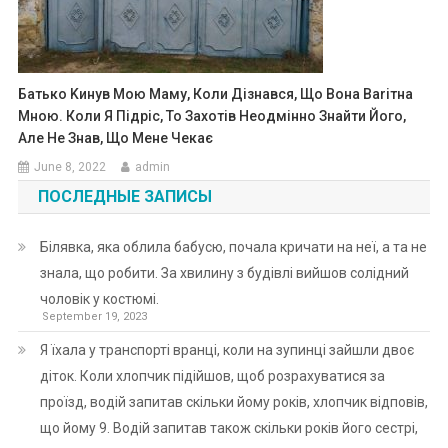
Батько Kинув Мою Маму, Коли Дізнався, Що Вона Ваrітна
Мною. Коли Я Підріс, То Захотів Неодмінно Знайти Його,
Але Не Знав, Що Мене Чекає
June 8, 2022
admin
ПОСЛЕДНЫЕ ЗАПИСЫ
Білявка, яка облила бабусю, почала кричати на неї, а та не
знала, що робити. За хвилину з будівлі вийшов солідний
чоловік у костюмі.
September 19, 2023
Я їхала у транспорті вранці, коли на зупинці зайшли двоє
діток. Коли хлопчик підійшов, щоб розрахуватися за
проїзд, водій запитав скільки йому років, хлопчик відповів,
що йому 9. Водій запитав також скільки років його сестрі,