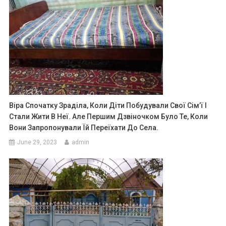
Віра Спочатку Зраділа, Коли Діти Побудували Свої Сім’ї І
Стали Жити В Неї. Але Першим Дзвіночком Було Те, Коли
Вони Запропонували Їй Переїхати До Села.
June 29, 2023
admin