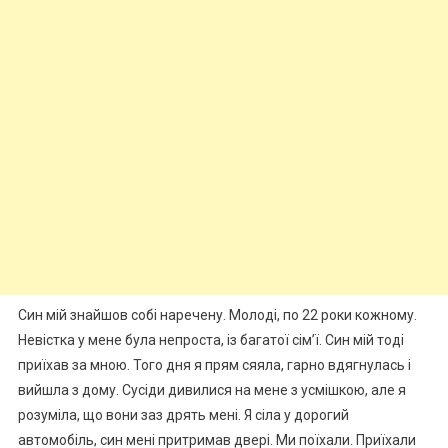
Син мій знайшов собі наречену. Молоді, по 22 роки кожному.
Невістка у мене була непроста, із багатої сім’ї. Син мій тоді
приїхав за мною. Того дня я прям сяяла, гарно вдягнулась і
вийшла з дому. Сусіди дивилися на мене з усмішкою, але я
розуміла, що вони заз дрять мені. Я сіла у дорогий
автомобіль, син мені притримав двері. Ми поїхали. Приїхали