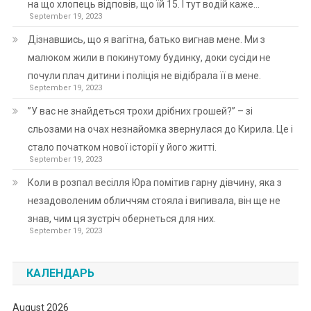
на що хлопець відповів, що їй 15. І тут водій каже…
September 19, 2023
Дізнавшись, що я вагітна, батько вигнав мене. Ми з
малюком жили в покинутому будинку, доки сусіди не
почули плач дитини і поліція не відібрала її в мене.
September 19, 2023
”У вас не знайдеться трохи дрібних грошей?” – зі
сльозами на очах незнайомка звернулася до Кирила. Це і
стало початком нової історії у його житті.
September 19, 2023
Коли в розпал весілля Юра помітив гарну дівчину, яка з
незадоволеним обличчям стояла і випивала, він ще не
знав, чим ця зустріч обернеться для них.
September 19, 2023
КАЛЕНДАРЬ
August 2026