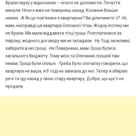
брали паузу у відносинах – нічого не допомогло. Почуття
минули. Нічого вже не повернеш назад. Кохання більше
немає. -А Як це пов’язано з квартирою? Ви ділитимете її? -Ні,
мам, насправді ця квартира Олесиної тітки. Жодну іnотеку ми
не брали. Ми мали віддавати тітці гроші. Розплатилися за
півроку, жодного договору ми не складали. -Ну Тоді, можливо,
заберете в неї гроші. -Не Повернемо, мам. Гроші були із
загального бюджету. Тому моїх та Олесиних грошей там
немає. Гроші були спільні. -Треба було спочатку говорити, що
квартира не ваша, я б тоді не звикала до неї. Тепер я збираю
речі та їду назад у свою стару квартиру. Добре, що ще її не
продала.