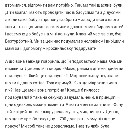
втомилися, відпочити вам потрібно. Так, ми такі щасливі були.
Діти взагалі мають проводити час із бабусями та з дідусями,
а коли сама бабуся пропонує забрати – заради цього варто
жити. І так, щовихідні за маминим дзвінком ми збираємо дітей
і веземо їх до бабусі на міні-канікули. Класний час, звісно, був.
Безтурботний. Ми за цей час подумали з чоловіком і вирішили
мамі за її допомогу мікрохвильовку подарувати.
А що вона завжди говорила, що їй подобається наша. Ось ми
вирішили. Дзвоню їй і говорю: -Мамо, разом з дітьми приймай
подарунок! -Який ще подарунок? -Мікрохвильову піч; знаємо,
що ти її давно хотіла. Тож отримуй. -Яка ще мікрохвильова
піч? Навіщо мені вона потрібна? Краще б пилосос
подарували! Я така на секунду задумала, чек є, в принципі –
ціни однакові, можна поміняти. А мати мені як заліпить. -Хочу
той, котрий по телевізору рекламують, миє, чистить. Дивно,
що ще не пре. За таку ціну – 700 дола рів – чому він ще не
прасує? Ми собі таке не дозволяємо, і навіть якби була