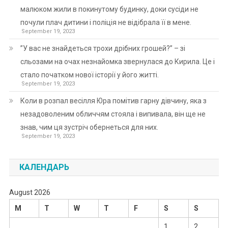
малюком жили в покинутому будинку, доки сусіди не
почули плач дитини і поліція не відібрала її в мене.
September 19, 2023
”У вас не знайдеться трохи дрібних грошей?” – зі
сльозами на очах незнайомка звернулася до Кирила. Це і
стало початком нової історії у його житті.
September 19, 2023
Коли в розпал весілля Юра помітив гарну дівчину, яка з
незадоволеним обличчям стояла і випивала, він ще не
знав, чим ця зустріч обернеться для них.
September 19, 2023
КАЛЕНДАРЬ
August 2026
M
T
W
T
F
S
S
1
2