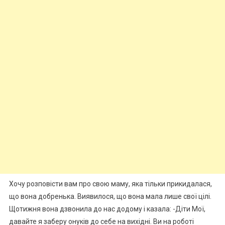
Хочу розповісти вам про свою маму, яка тільки прикидалася,
що вона добренька. Виявилося, що вона мала лише свої цілі.
Щотижня вона дзвонила до нас додому і казала: -Діти Мої,
давайте я заберу онуків до себе на вихідні. Ви на роботі