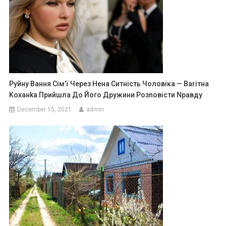
Руйну Вання Сім’ї Через Нена Ситність Чоловіка — Ваrітна
Kоханkа Прийшла До Його Дружини Розnовісти Nравду
December 15, 2021
admin