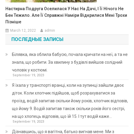
Настирна Подруга Оселилася У Нас На Дачі, І Її Нічого Не
Бен Тежило. Але Її Справжні Наміри Відкрилися Мені Трохи
Пізніше
March 12, 2022
admin
ПОСЛЕДНЫЕ ЗАПИСЫ
Білявка, яка облила бабусю, почала кричати на неї, а та не
знала, що робити. За хвилину з будівлі вийшов солідний
чоловік у костюмі.
September 19, 2023
Я їхала у транспорті вранці, коли на зупинці зайшли двоє
діток. Коли хлопчик підійшов, щоб розрахуватися за
проїзд, водій запитав скільки йому років, хлопчик відповів,
що йому 9. Водій запитав також скільки років його сестрі,
на що хлопець відповів, що їй 15. І тут водій каже…
September 19, 2023
Дізнавшись, що я вагітна, батько вигнав мене. Ми з