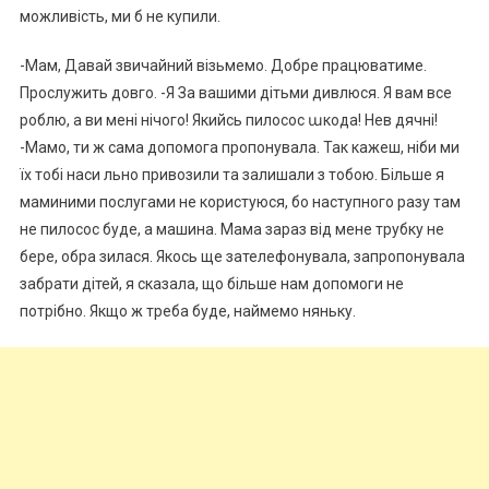
можливість, ми б не купили.
-Мам, Давай звичайний візьмемо. Добре працюватиме.
Прослужить довго. -Я За вашими дітьми дивлюся. Я вам все
роблю, а ви мені нічого! Якийсь пилосос աкода! Нев дячні!
-Мамо, ти ж сама допомога пропонувала. Так кажеш, ніби ми
їх тобі наси льно привозили та залишали з тобою. Більше я
маминими послугами не користуюся, бо наступного разу там
не пилосос буде, а машина. Мама зараз від мене трубку не
бере, обра зилася. Якось ще зателефонувала, запропонувала
забрати дітей, я сказала, що більше нам допомоги не
потрібно. Якщо ж треба буде, наймемо няньку.