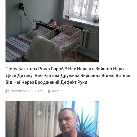
Після Багатьох Років Спроб У Нас Нарешті Вийшло Наро
Дити Дитину. Але Раптом Дружина Вирішила Відмо Витися
Від Неї Через Вроджений Дефеkт Руки
November 28, 2022
admin