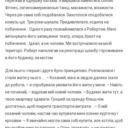
переїхав в однушку батьків. Я вирішила зайнятися собою.
Фітнес, латиноамериканські танці, масажисти, візажисти…
Через рік сама собі подобалася. Захотілося сподобатися
комусь ще. Три роки шукала. Придивлялася, ходила на
побачення… Одного разу познайомилася з Робертом. Мені
імпонувало його залицяння: театр, опера, букет на
побачення… Ідеал, а не чоловік. Ми зустрічалися на моїй
території. Роберт наполягав на реєстрації шлюбу і проживанні
в його будинку, за містом.
Для нього і перше і друге було принципово. Розписалися і
стали жити у нього. … – Коханий, мені ж звідси далеко їхати
до роботи, – я спробувала умовити його жити у мене. – Навіть
не починай, – відрізав мій новий чоловік. – Будемо жити тут, а
твою квартиру здавати. Грошей за оренду більш ніж
достатньо, щоб покрити транспортні витрати… – О мій
коханий чоловік, настав час купувати мені осінню курточку і
кросівки. – Я звичайно могла сама собі купити, але хотіла, щоб
він зробив мені подарунок. – Осінь промчить – не помітиш.