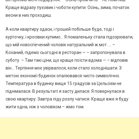
Краще відразу пуховик і чоботи купити. Осінь, зима, початок
весни в них проходиш.
А коли квартиру здаси, і грошей побільше буде, тоді і
курточку, і кросівки купимо… Я помаленьку стала підозрювати,
що мій новоспечений чоловік натуральний ж мот. … –
Коханий, підемо сьогодні в ресторан — – запропонувала в
суботу. – Там такі ціни, що краще поїсти вдома — – відповів
він… Терпіння моє увірвалося, коли стало холоднішати. З
метою економії будинок опалювався чисто символічно.
Температура в будинку вище 15 градусів за Цельсієм не
піднімалася. В результаті я засту дилася. Я повернулася в
свою квартиру. Завтра піду розлу чатися. Краще вже я буду
жити одна, ніж з чоловіком – жмо том.