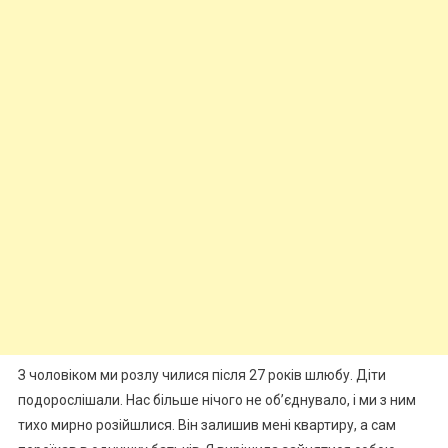
З чоловіком ми розлу чилися після 27 років шлюбу. Діти
подорослішали. Нас більше нічого не об’єднувало, і ми з ним
тихо мирно розійшлися. Він залишив мені квартиру, а сам