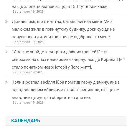
на що хлопець відповів, що їй 15. І тут водій каже…
September 19, 2023
Дізнавшись, що я вагітна, батько вигнав мене. Ми з
малюком жили в покинутому будинку, доки сусіди не
почули плач дитини і поліція не відібрала її в мене.
September 19, 2023
”У вас не знайдеться трохи дрібних грошей?” – зі
сльозами на очах незнайомка звернулася до Кирила. Це і
стало початком нової історії у його житті.
September 19, 2023
Коли в розпал весілля Юра помітив гарну дівчину, яка з
незадоволеним обличчям стояла і випивала, він ще не
знав, чим ця зустріч обернеться для них.
September 19, 2023
КАЛЕНДАРЬ