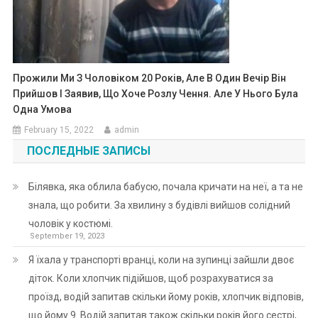
Прожили Ми З Чоловіком 20 Років, Але В Один Вечір Він
Прийшов І Заявив, Що Хоче Розлу Чення. Але У Нього Була
Одна Умова
February 15, 2022
admin
ПОСЛЕДНЫЕ ЗАПИСЫ
Білявка, яка облила бабусю, почала кричати на неї, а та не
знала, що робити. За хвилину з будівлі вийшов солідний
чоловік у костюмі.
September 19, 2023
Я їхала у транспорті вранці, коли на зупинці зайшли двоє
діток. Коли хлопчик підійшов, щоб розрахуватися за
проїзд, водій запитав скільки йому років, хлопчик відповів,
що йому 9. Водій запитав також скільки років його сестрі,