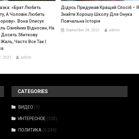
азка: «Брат Любить
Дідусь Придумав Кращий Спосіб – 
ту, А Чоловік Любить
Знайти Хорошу Школу Для Онука
орову». Вона Описує
Повчальна Історія
ль Сімейних Відносин, На
September 28, 2021
admin
, Досить Збиткову
Жаль, Часто Все Так І
я.
7, 2021
admin
CATEGORIES
ВИДЕО
(5)
ИНТЕРЕСНОЕ
(330)
ПОЛИТИКА
(6,249)