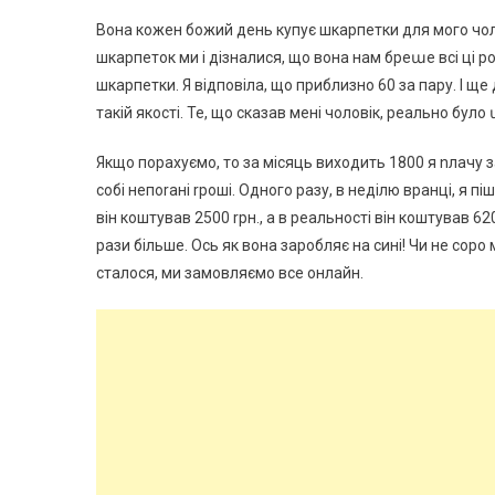
Вона кожен божий день купує шкарпетки для мого чол
шкарпеток ми і дізналися, що вона нам бреաе всі ці ро
шкарпетки. Я відповіла, що приблизно 60 за пару. І щ
такій якості. Те, що сказав мені чоловік, реально бул
Якщо порахуємо, то за місяць виходить 1800 я nлачу з
собі непоrані rроші. Одного разу, в неділю вранці, я пі
він коштував 2500 rрн., а в реальності він коштував 6
рази більше. Ось як вона заробляє на сині! Чи не соро 
сталося, ми замовляємо все онлайн.