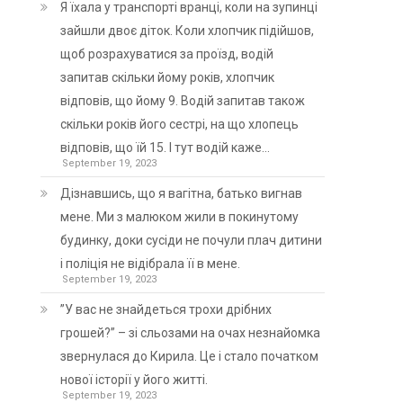
Я їхала у транспорті вранці, коли на зупинці
зайшли двоє діток. Коли хлопчик підійшов,
щоб розрахуватися за проїзд, водій
запитав скільки йому років, хлопчик
відповів, що йому 9. Водій запитав також
скільки років його сестрі, на що хлопець
відповів, що їй 15. І тут водій каже…
September 19, 2023
Дізнавшись, що я вагітна, батько вигнав
мене. Ми з малюком жили в покинутому
будинку, доки сусіди не почули плач дитини
і поліція не відібрала її в мене.
September 19, 2023
”У вас не знайдеться трохи дрібних
грошей?” – зі сльозами на очах незнайомка
звернулася до Кирила. Це і стало початком
нової історії у його житті.
September 19, 2023