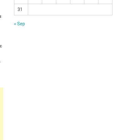
31
а
« Sep
є
4