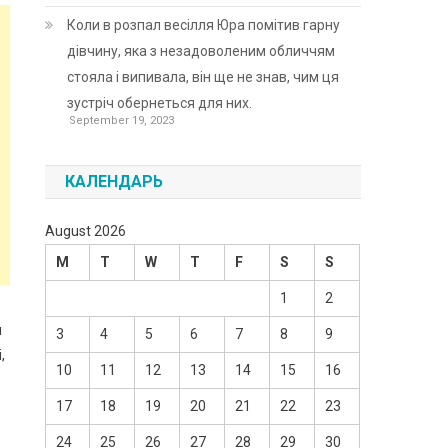
Коли в розпал весілля Юра помітив гарну
дівчину, яка з незадоволеним обличчям
стояла і випивала, він ще не знав, чим ця
зустріч обернеться для них.
September 19, 2023
КАЛЕНДАРЬ
August 2026
M
T
W
T
F
S
S
1
2
м
3
4
5
6
7
8
9
,
10
11
12
13
14
15
16
17
18
19
20
21
22
23
24
25
26
27
28
29
30