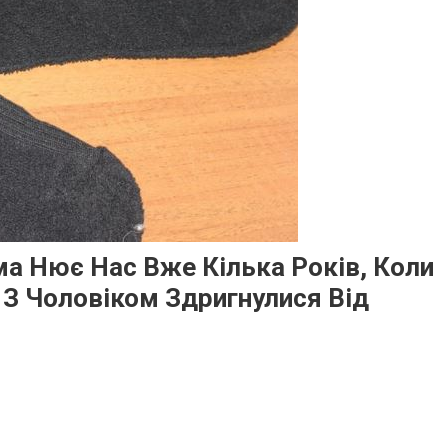
а Нює Нас Вже Кілька Років, Коли
 З Чоловіком Здригнулися Від