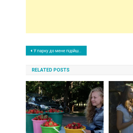
Post
У парку до мене підійшла 5-річна дівчинка і розповіла свою історію. Я відразу зрозуміла, що вдома у неї щось не так
navigation
RELATED POSTS