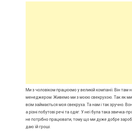
Ми з чоловіком працюємо у великій компанії. Він там 
менеджером. Живемо ми з моєю свекрухою. Так як ми 
всім займається моя свекруха. Та нам і так зручно. В
а різні побутові речі та одяг. У неї була така звичка
не потрібно працювати, тому що ми дуже добре заробл
даю їй гроші.