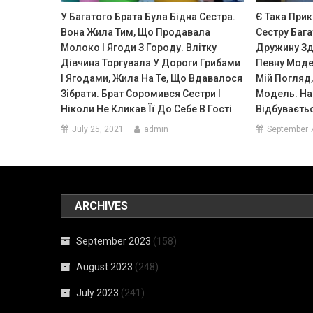
У Багатого Брата Була Бідна Сестра.
Є Така Прик
Вона Жила Тим, Що Продавала
Сестру Бага
Молоко І Ягоди З Городу. Влітку
Дружину Зд
Дівчина Торгувала У Дороги Грибами
Певну Моде
І Ягодами, Жила На Те, Що Вдавалося
Мій Погляд
Зібрати. Брат Соромився Сестри І
Модель. На 
Ніколи Не Кликав Її До Себе В Гості
Відбуваєтьс
July 25, 2021
admin
September 
ARCHIVES
September 2023
(158)
August 2023
(248)
July 2023
(241)