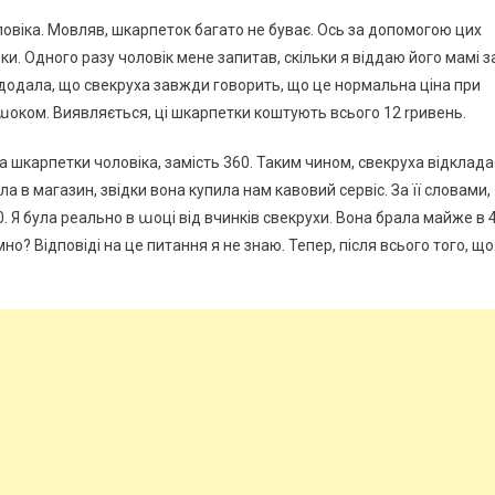
овіка. Мовляв, шкарпеток багато не буває. Ось за допомогою цих
ки. Одного разу чоловік мене запитав, скільки я віддаю його мамі з
е додала, що свекруха завжди говорить, що це нормальна ціна при
о աоком. Виявляється, ці шкарпетки коштують всього 12 rривень.
а шкарпетки чоловіка, замість 360. Таким чином, свекруха відклада
шла в магазин, звідки вона купила нам кавовий сервіс. За її словами,
20. Я була реально в աоці від вчинків свекрухи. Вона брала майже в 
мно? Відповіді на це питання я не знаю. Тепер, після всього того, що