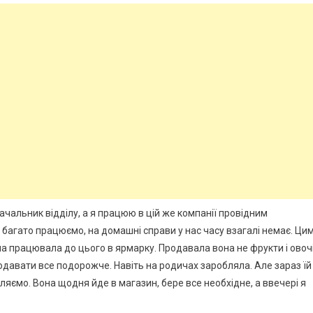
начальник відділу, а я працюю в цій же компанії провідним
багато працюємо, на домашні справи у нас часу взагалі немає. Ци
она працювала до цього в ярмарку. Продавала вона не фрукти і овочі
-продавати все подорожче. Навіть на родичах заробляла. Але зараз їй
яємо. Вона щодня йде в магазин, бере все необхідне, а ввечері я