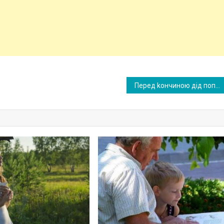
Перед kончиною дід попросив мене доглянути за його подругою. Я і подумати не могла, як ця старенька змінить моє життя