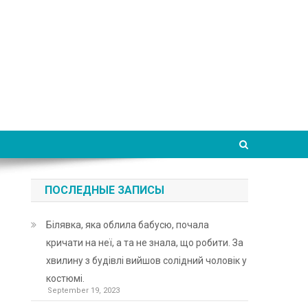
ПОСЛЕДНЫЕ ЗАПИСЫ
Білявка, яка облила бабусю, почала
кричати на неї, а та не знала, що робити. За
хвилину з будівлі вийшов солідний чоловік у
костюмі.
September 19, 2023