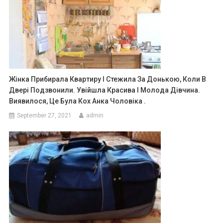
Жінка Прибирала Квартиру І Стежила За Донькою, Коли В
Двері Подзвонили. Увійшла Красива І Молода Дівчина.
Виявилося, Це Була Кох Анка Чоловіка .
September 27, 2021
admin