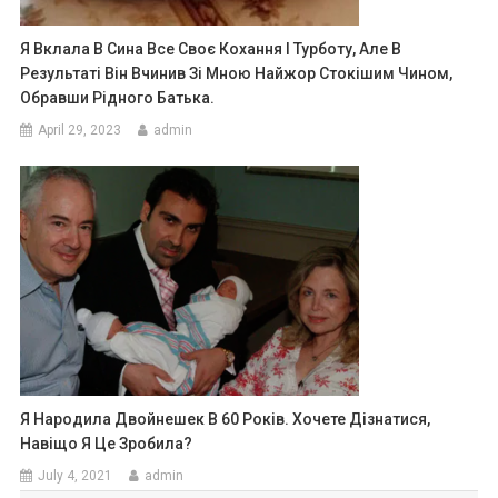
Я Вклала В Сина Все Своє Кохання І Турботу, Але В
Результаті Він Вчинив Зі Мною Найжор Стокішим Чином,
Обравши Рідного Батька.
April 29, 2023
admin
Я Народила Двойнешек В 60 Років. Хочете Дізнатися,
Навіщо Я Це Зробила?
July 4, 2021
admin