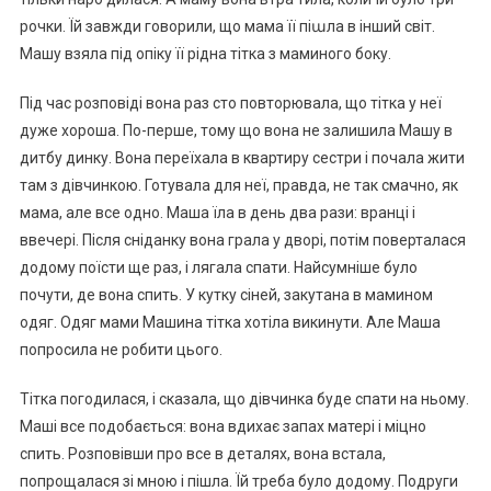
рочки. Їй завжди говорили, що мама її піաла в інший світ.
Машу взяла під опіку її рідна тітка з маминого боку.
Під час розповіді вона раз сто повторювала, що тітка у неї
дуже хороша. По-перше, тому що вона не залишила Машу в
дитбу динку. Вона переїхала в квартиру сестри і почала жити
там з дівчинкою. Готувала для неї, правда, не так смачно, як
мама, але все одно. Маша їла в день два рази: вранці і
ввечері. Після сніданку вона грала у дворі, потім поверталася
додому поїсти ще раз, і лягала спати. Найсумніше було
почути, де вона спить. У кутку сіней, закутана в мамином
одяг. Одяг мами Машина тітка хотіла викинути. Але Маша
попросила не робити цього.
Тітка погодилася, і сказала, що дівчинка буде спати на ньому.
Маші все подобається: вона вдихає запах матері і міцно
спить. Розповівши про все в деталях, вона встала,
попрощалася зі мною і пішла. Їй треба було додому. Подруги