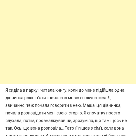
Я сиділа в парку і читала книгу, коли до мене підійшла одна
дівчинка років п’яти і почала зі мною спілкуватися. Я,
звичайно, теж почала говорити з нею. Маша, ця дівчинка,
почала розповідати мені свою історію. Я спочатку просто
слухала, потім, проаналізувавши, зрозуміла, що там щось не
так. Ось, що вона розповіла… Тато її пішов з сім’ї, коли вона
тільки наро дилася. А маму вона втра тила, коли їй було три