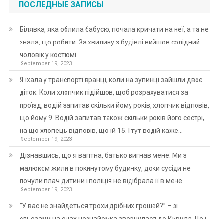
ПОСЛЕДНЫЕ ЗАПИСЫ
Білявка, яка облила бабусю, почала кричати на неї, а та не
знала, що робити. За хвилину з будівлі вийшов солідний
чоловік у костюмі.
September 19, 2023
Я їхала у транспорті вранці, коли на зупинці зайшли двоє
діток. Коли хлопчик підійшов, щоб розрахуватися за
проїзд, водій запитав скільки йому років, хлопчик відповів,
що йому 9. Водій запитав також скільки років його сестрі,
на що хлопець відповів, що їй 15. І тут водій каже…
September 19, 2023
Дізнавшись, що я вагітна, батько вигнав мене. Ми з
малюком жили в покинутому будинку, доки сусіди не
почули плач дитини і поліція не відібрала її в мене.
September 19, 2023
”У вас не знайдеться трохи дрібних грошей?” – зі
сльозами на очах незнайомка звернулася до Кирила. Це і