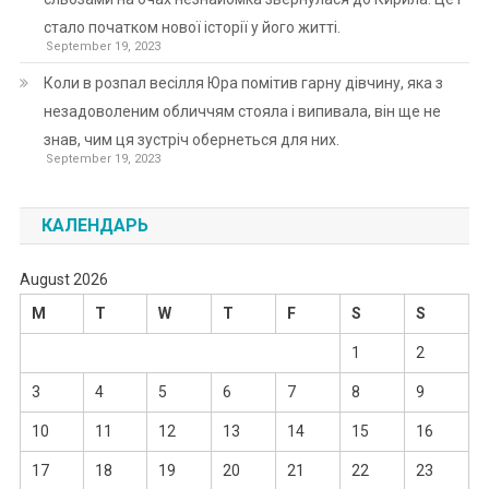
стало початком нової історії у його житті.
September 19, 2023
Коли в розпал весілля Юра помітив гарну дівчину, яка з
незадоволеним обличчям стояла і випивала, він ще не
знав, чим ця зустріч обернеться для них.
September 19, 2023
КАЛЕНДАРЬ
August 2026
M
T
W
T
F
S
S
1
2
3
4
5
6
7
8
9
10
11
12
13
14
15
16
17
18
19
20
21
22
23