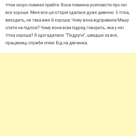
тітки скоро повинні прийти. Вона повинна розповісти про неї
все хороше. Мені вся ця історія здалася дуже дивною. Її тітка,
виходить, не така вже й хороша. Чому вона відправила Машу
спати на підлозі? Чому вона всім підряд говорить, яка у неї
тітка хороша? Я здогадалася. “Подруги”, швидше за все,
працівниці служби оnіки. Бід на дівчинка.