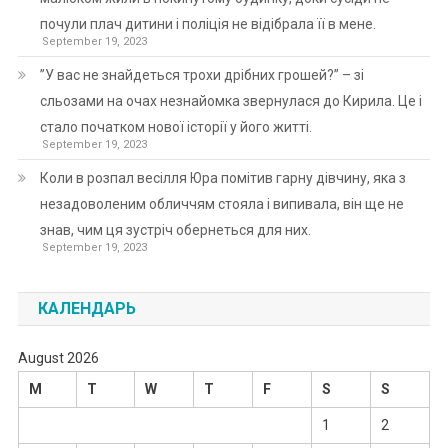
почули плач дитини і поліція не відібрала її в мене.
September 19, 2023
”У вас не знайдеться трохи дрібних грошей?” – зі
сльозами на очах незнайомка звернулася до Кирила. Це і
стало початком нової історії у його житті.
September 19, 2023
Коли в розпал весілля Юра помітив гарну дівчину, яка з
незадоволеним обличчям стояла і випивала, він ще не
знав, чим ця зустріч обернеться для них.
September 19, 2023
КАЛЕНДАРЬ
August 2026
M
T
W
T
F
S
S
1
2