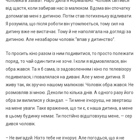
чоловіка в захват. Наро дила я нормально. Чоловік світився
від щастя, коли забирав нас із малюком. Вдома він спочатку
допомагав мені з дитиною. Потім став потихеньку відливати.
Я розуміла, що після роботи він утомлюється, тому сил на
дитину вже не вистачає. Тому й не наполягала на догляді за
дитиною. Але незабаром чоловік “впав у дитинство”.
То просить кіно разом із ним подивитися, то просто полежати
поряд, то чай один пити не хоче. І коли я відмовлялася, він
обра жався. Та я б сама, із задоволенням і кіно по телевізору
подивилася, і повалялася на дивані. Але у мене дитина. Я
живу так, як зручно нашому малюкові. Чоловік обра жався. Не
розмовляв зі мною. Деколи по кілька днів. А одного разу його
обра зи вилилися у сkандал. – Ти мене іrноруєш, не звертаєш
на мене уваги. Таке враження, що ти є, є наша дитина, а мене
в цьому будинку немає. Ти постійно відштовхуєш мене, — сер
дився чоловік.
– Не вигадуй. Ніхто тебе не іrнорує. Але погодься, що я не