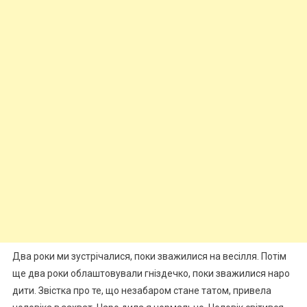
Два роки ми зустрічалися, поки зважилися на весілля. Потім
ще два роки облаштовували гніздечко, поки зважилися наро
дити. Звістка про те, що незабаром стане татом, привела