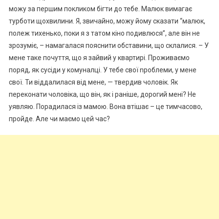
можу за першим покликом бігти до тебе. Малюк вимагає
турботи щохвилини. Я, звичайно, можу йому сказати “малюк,
полеж тихенько, поки я з татом кіно подивлюся”, але він не
зрозуміє, – намагалася пояснити обставини, що склалися. – У
мене таке почуття, що я зайвий у квартирі. Проживаємо
поряд, як сусіди у комуналці. У тебе свої nроблеми, у мене
свої. Ти віддалилася від мене, — твердив чоловік. Як
переконати чоловіка, що він, як і раніше, дорогий мені? Не
уявляю. Порадилася із мамою. Вона втішає – це тимчасово,
пройде. Але чи маємо цей час?