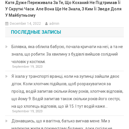
Катя Дуже Переживала За Те, Що Коханий Не Підтримав Її
У Скрутні Часи. Але Вона Ще Не Знала, З Ким Її Зведе Доля
У Майбутньому
December 14, 2022
admin
ПОСЛЕДНЫЕ ЗАПИСЫ
Білявка, яка облила бабусю, почала кричати на неї, а та не
знала, що робити. За хвилину з будівлі вийшов солідний
чоловік у костюмі.
September 19, 2023
Я їхала у транспорті вранці, коли на зупинці зайшли двоє
діток. Коли хлопчик підійшов, щоб розрахуватися за
проїзд, водій запитав скільки йому років, хлопчик відповів,
що йому 9. Водій запитав також скільки років його сестрі,
на що хлопець відповів, що їй 15. І тут водій каже…
September 19, 2023
Дізнавшись, що я вагітна, батько вигнав мене. Ми з
малюком жили в покинутому будинку, доки сусіди не