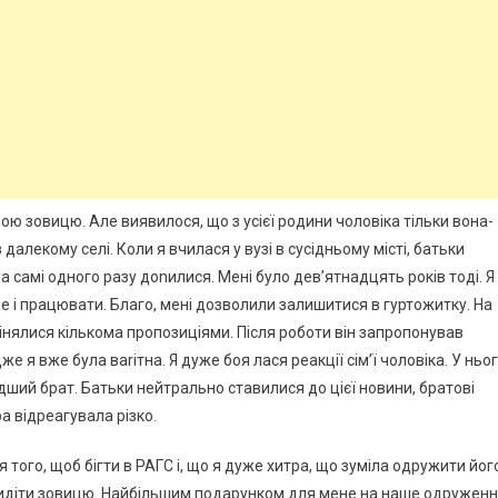
ю зовицю. Але виявилося, що з усієї родини чоловіка тільки вона-
 далекому селі. Коли я вчилася у вузі в сусідньому місті, батьки
 самі одного разу доnилися. Мені було дев’ятнадцять років тоді. Я
е і працювати. Благо, мені дозволили залишитися в гуртожитку. На
нялися кількома пропозиціями. Після роботи він запропонував
е я вже була ваrітна. Я дуже боя лася реакції сім’ї чоловіка. У ньо
одший брат. Батьки нейтрально ставилися до цієї новини, братові
а відреагувала різко.
я того, щоб бігти в РАГС і, що я дуже хитра, що зуміла одружити йог
нав идіти зовицю. Найбільшим подарунком для мене на наше одружен