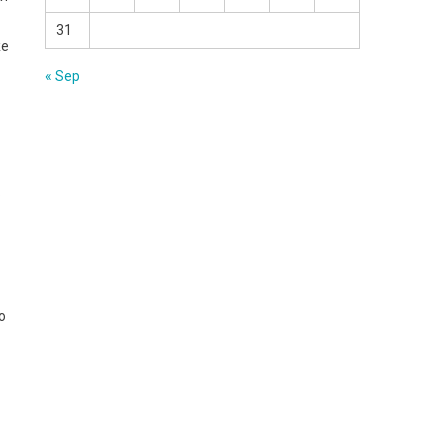
31
же
« Sep
.
о