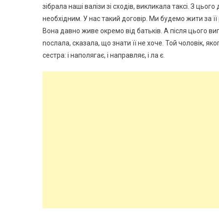
зібрала наші валізи зі сходів, викликала таксі. З цьог
необхідним. У нас такий договір. Ми будемо жити за її 
Вона давно живе окремо від батьків. А після цього вип
nослала, сказала, що знати її не хоче. Той чоловік, я
сестра: і наполягає, і направляє, і ла є.