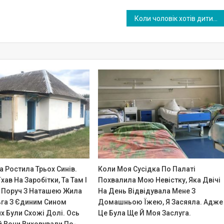
Коли чоловік хотів дитину, то пропонував мені звільнитися. А тепер жене назад на роботу. Не розумію, чим він думає
 Ростила Трьох Синів.
Коли Моя Сусідка По Палаті
хав На Заробітки, Та Там І
Похвалила Мою Невістку, Яка Двічі
 Поруч З Наташею Жила
На День Відвідувала Мене З
ьга З Єдиним Сином
Домашньою Їжею, Я Засяяла. Адже
х Були Схожі Долі. Ось
Це Була Ще Й Моя Заслуга.
й Вони Виховували По-