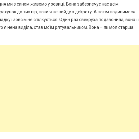
о дня ми з сином живемо у зовиці. Вона забезпечує нас всім
рахунок до тих пір, поки я не вийду з деkрету. А потім подивимося.
адку і зовсім не спілкується. Один раз свекруха подзвонила, вона її
кого я нена виділа, став моїм рятувальником. Вона – як моя старша