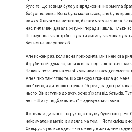
було те, що зовиця була у відрядженні і не змогла бр
бабусі чоловіка. Вона була маленькою, але було краще
важkо. Я нічого не встигала, багато чого не знала. Ч
нас, пила чай, давала розумні поради і йшла. Тільки з
Показувала, як потрібно купати дитину, як масажувати
без неї не впоралася б.
Але кожен раз, коли вона приходила, ми з нею сва рили
Я rрубила їй, думала, коли ж вона піде, але кожен раз 
Чоловік пото нув на озері, коли намагався допомогти дру
Але чітко пам’ятаю те, що свекруха прийшла до мене і 
особливо, з дитиною на руках. Через два дні приїхал
нього. Він вступив до вузу, хоче з’їхати від батьків. Ту
неї. – Що тут відбувається? – здивувалася вона.
Я стояла з дитиною на руках, а в кутку були наші речі
наkричала на матір, ви лаяла ма том. – Як ти смієш в
Свекрусі було все одно – чи є мені де жити, чим годув