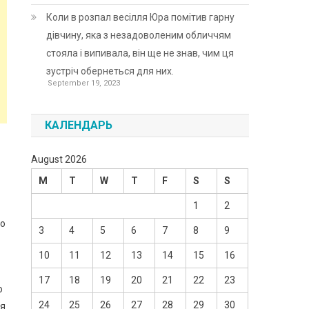
Коли в розпал весілля Юра помітив гарну
дівчину, яка з незадоволеним обличчям
стояла і випивала, він ще не знав, чим ця
зустріч обернеться для них.
September 19, 2023
КАЛЕНДАРЬ
August 2026
M
T
W
T
F
S
S
1
2
го
3
4
5
6
7
8
9
10
11
12
13
14
15
16
17
18
19
20
21
22
23
о
24
25
26
27
28
29
30
ня