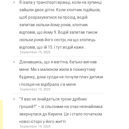
Я їхала у транспорті вранці, коли на зупинці
зайшли двоє діток. Коли хлопчик підійшов,
щоб розрахуватися за проїзд, водій
запитав скільки йому років, хлопчик
відповів, що йому 9. Водій запитав також
скільки років його сестрі, на що хлопець
відповів, що їй 15. І тут водій каже…
September 19, 2023
Дізнавшись, що я вагітна, батько вигнав
мене. Ми з малюком жили в покинутому
будинку, доки сусіди не почули плач дитини
і поліція не відібрала її в мене.
September 19, 2023
”У вас не знайдеться трохи дрібних
грошей?” – зі сльозами на очах незнайомка
звернулася до Кирила. Це і стало початком
нової історії у його житті.
September 19, 2023