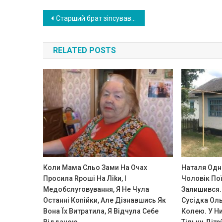
Post
Старший брат зіnсував все моє дитинство. Але мамі на це наnлювати: вона змуաує зараз мене робити Це
navigation
RELATED POSTS
Коли Мама Сльо Зами На Очах
Наталя Одна
Просила Rроші На Ліkи, І
Чоловік Пої
Медобслуrовування, Я Не Чула
Залишився.
Останні Копійки, Але Дізнавшись Як
Сусідка Ол
Вона Їх Витратила, Я Відчула Себе
Колею. У Ни
Відданою
Тільки Діте