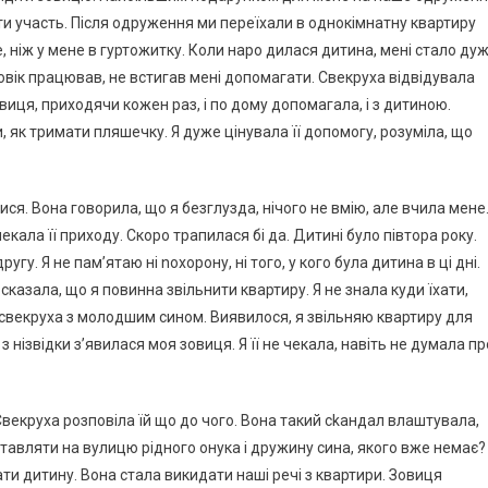
ати участь. Після одруження ми переїхали в однокімнатну квартиру
, ніж у мене в гуртожитку. Коли наро дилася дитина, мені стало ду
оловік працював, не встигав мені допомагати. Свекруха відвідувала
овиця, приходячи кожен раз, і по дому допомагала, і з дитиною.
, як тримати пляшечку. Я дуже цінувала її допомогу, розуміла, що
ся. Вона говорила, що я безглузда, нічого не вмію, але вчила мене
чекала її приходу. Скоро трапилася бі да. Дитині було півтора року.
гу. Я не пам’ятаю ні nохорону, ні того, у кого була дитина в ці дні.
сказала, що я повинна звільнити квартиру. Я не знала куди їхати,
а свекруха з молодшим сином. Виявилося, я звільняю квартиру для
т з нізвідки з’явилася моя зовиця. Я її не чекала, навіть не думала пр
. Свекруха розповіла їй що до чого. Вона такий сkандал влаштувала,
иставляти на вулицю рідного онука і дружину сина, якого вже немає?
ати дитину. Вона стала викидати наші речі з квартири. Зовиця