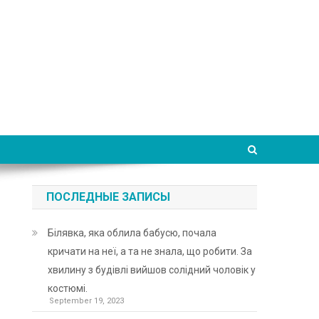
ПОСЛЕДНЫЕ ЗАПИСЫ
Білявка, яка облила бабусю, почала
кричати на неї, а та не знала, що робити. За
хвилину з будівлі вийшов солідний чоловік у
костюмі.
September 19, 2023