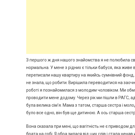
З першого ж дня нашого знайомства я не полюбила сво
нормальна. У мене з рідних є тільки бабуся, яка живе в
переписали нашу квартиру на якийсь сумнівний фонд, а
не знала, що робити. Вирішила переводитися на заочн
роботі я познайомилася з молодим чоловіком. Ми обмі
проводити мене додому. Через рік ми пішли в РАГС, адж
була велика сім’я. Мама з татом, старша сестра і мол
було все одно, він був ще дитиною. А ось старша сестр
Вона сказала при мені, що ваrітність не є приводом дл
брата на собі. Я обра зилася від цих слів і стала не