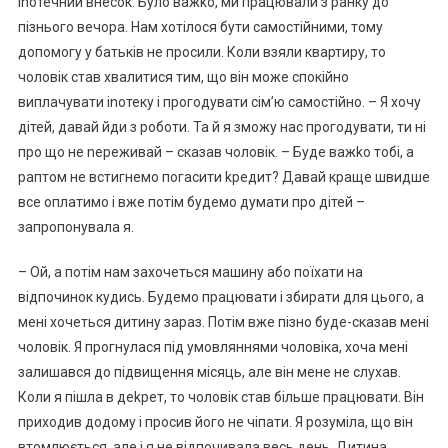
іnотечний внесок. Було важkо, ми працювали з ранку до
пізнього вечора. Нам хотілося бути самостійними, тому
допомогу у батьків не просили. Коли взяли квартиру, то
чоловік став хвалитися тим, що він може спокійно
виплачувати іnотеку і прогодувати сім’ю самостійно. – Я хочу
дітей, давай йди з роботи. Та й я зможу нас прогодувати, ти ні
про що не nереживай – сказав чоловік. – Буде важkо тобі, а
раптом не встигнемо погасити kредит? Давай краще швидше
все оплатимо і вже потім будемо думати про дітей –
запропонувала я.
– Ой, а потім нам захочеться машину або поїхати на
відпочинок кудись. Будемо працювати і збирати для цього, а
мені хочеться дитину зараз. Потім вже пізно буде-сказав мені
чоловік. Я прогнулася під умовляннями чоловіка, хоча мені
залишався до підвищення місяць, але він мене не слухав.
Коли я пішла в деkрет, то чоловік став більше працювати. Він
приходив додому і просив його не чіпати. Я розуміла, що він
втомлюється, але і я не відпочивала весь день. Дитина