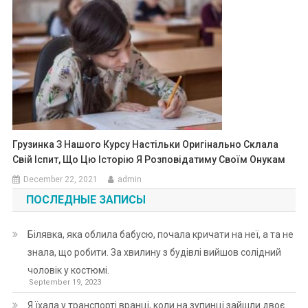
Грузинка З Нашого Курсу Настільки Оригінально Склала
Свій Іспит, Що Цю Історію Я Розповідатиму Своїм Онукам
December 22, 2021
admin
ПОСЛЕДНЫЕ ЗАПИСЫ
Білявка, яка облила бабусю, почала кричати на неї, а та не
знала, що робити. За хвилину з будівлі вийшов солідний
чоловік у костюмі.
September 19, 2023
Я їхала у транспорті вранці, коли на зупинці зайшли двоє