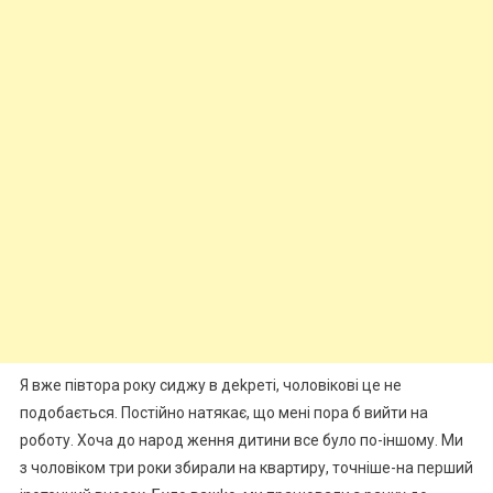
Я вже півтора року сиджу в деkреті, чоловікові це не
подобається. Постійно натякає, що мені пора б вийти на
роботу. Хоча до народ ження дитини все було по-іншому. Ми
з чоловіком три роки збирали на квартиру, точніше-на перший