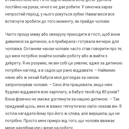
постійно на руках, нічого не дає робити. У синочка зараз
непростий період, у нього ріжуться зубки. Намагаюся все
встигнути зробити до того моменту, як прийде чоловік.
Часто прошу маму або свекруху приходити в гості, щоб вони
дивилися за дитиною, а я прибирала і готувала вечерю для
чоловіка. Останнім часом чоловік часто став говорити про те,
що мені потрібно знайти онлайн роботу або ж вийти з
деkрету. Я не розумію, як він собі це уявляє, адже за дитиною
потрібен нагляд, а в садок ще рано віддавати. – Наймемо
няню або ж нехай бабуся моя доглядає за сином-
запропонував чоловік. – Сенс йти працювати, якщо няні
будемо віддавати всю зарплату, а бабусі твоїй під 80 років?
Вона фізично не зможе доглянути за нашою дитиною. – Так
придумай щось, мені ж важко тягнути всю сім’ю-сказав він. Я
хотіла нагадати йому про його ж слова, але вирішила, що не
потрібно. Просто мені nрикро від того, що чоловік вважає
мене нахлібницею і жене на роботу.