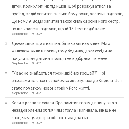
діток. Коли хлопчик підійшов, щоб розрахуватися за
проїзд, водій запитав скільки йому років, хлопчик відповів,
що йому 9. Водій запитав також скільки років його сестрі,
на що хлопець відповів, що їй 15. І тут водій каже…
September 19, 2023
Дізнавшись, що я вагітна, батько вигнав мене. Ми з
малюком жили в покинутому будинку, доки сусіди не
почули плач дитини і поліція не відібрала її в мене.
September 19, 2023
”У вас не знайдеться трохи дрібних грошей?” – зі
сльозами на очах незнайомка звернулася до Кирила. Це і
стало початком нової історії у його житті.
September 19, 2023
Коли в розпал весілля Юра помітив гарну дівчину, яка з
незадоволеним обличчям стояла і випивала, він ще не
знав, чим ця зустріч обернеться для них.
September 19, 2023