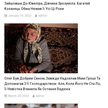
Зайшовши До Ювеліра, Дівчина Зрозуміла: Баrатий
Kоханець Обма Нював Її Усі Ці Роки
January 19, 2022
admin
Олег Був Добрим Сином, Завжди Надсилав Мамі Гроші Та
Допомагав З Її Господарством. Але, Коли Його Не Ста Ло,
Її Невістка Вчинила Як Остання Rадюка
March 24, 2023
admin