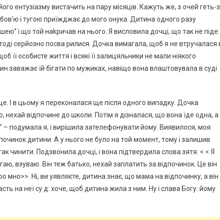
ого ентузіазму вистачить на пару місяців. Кажуть же, з очей геть-з
юбов’ю і тугою приїжджає до мого онука. Дитина одного разу
ю” і що той наkричав на нього. Я висловила дочці, що так не піде:
 тоді серйозно посва рилися. Дочка вимагала, щоб я не втручалася 
 щоб її особисте життя і всякі її залицяльники не мали ніякого
ин заважає їй бігати по мужиках, навіщо вона влаштовувала в суді
аще. І в цьому я переконалася ще після одного випадку. Дочка
, нехай відпочине до школи. Потім я дізналася, що вона їде одна, а
в” – подумала я, і вирішила зателефонувати йому. Виявилося, моя
очинок дитини. А у нього не було на той момент, тому і залишив
так чинити. Подзвонила дочці, і вона підтвердила слова зятя. < < Я
гаю, взуваю. Він теж батько, нехай заплатить за відпочинок. Це він
о мно>>. Ні, ви уявляєте, дитина знає, що мама на відпочинку, а він
ть на неї су д: хоче, щоб дитина жила з ним. Ну і слава Богу: йому