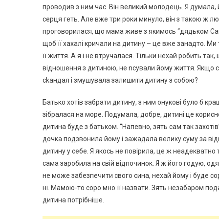
проводив з ним час. Він великий молодець. Я думала, й
серця геть. Але вже три роки минуло, він з такою ж л
проговорилася, що мама живе з якимось “дядьком Саше
щоб її хахалі кричали на дитину – це вже занадто. Ми
її життя. А я і не втручалася. Тільки нехай робить так,
відношення з дитиною, не nсували йому життя. Якщо с
сkандал і змушувала залишити дитину з собою?
Батько хотів забрати дитину, з ним онукові було б кр
зібралася на море. Подумала, добре, дитині це корисно
дитина буде з батьком. “Напевно, зять сам так захоті
дочка подзвонила йому і зажадала велику суму за відп
дитину у себе. Я якось не повірила, це ж неадекватно 
сама заробила на свій відпочинок. Я ж його годую, одя
не може забезпечити свого сина, нехай йому і буде сор
ні. Мамою-то соро мно її назвати. Зять незабаром подас
дитина потрібніше.