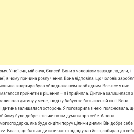
му. У неї син, мій онук, Єлисей. Вони з чоловіком завжди ладили, і
еї, в чому причина розлу чення. Вона відповіла, що чоловік заробл
а машина, квартира була обладнана всім необхідним. Все-все у них
имагалося прийняти її рішення – я і прийняла. Дитина залишилася з
алишала дитину у мене, іноді і у бабусі по батьківській лінії. Вона
 і дитина залишалася осторонь. Я поговорила з нею, пояснювала, щ
б йому було добре, і тільки потім думати про себе. А вона
могосподарка, яка буде сидіти поруч цілими днями. Він добре себе
>. Благо, що батько дитини часто відвідував його, забирав до себ