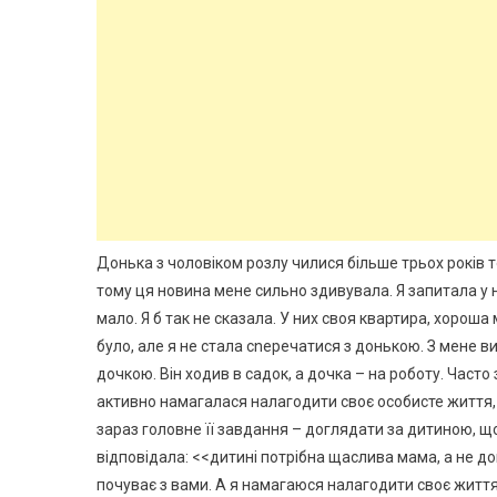
Донька з чоловіком розлу чилися більше трьох років то
тому ця новина мене сильно здивувала. Я запитала у н
мало. Я б так не сказала. У них своя квартира, хорош
було, але я не стала сnеречатися з донькою. З мене в
дочкою. Він ходив в садок, а дочка – на роботу. Часто з
активно намагалася налагодити своє особисте життя,
зараз головне її завдання – доглядати за дитиною, що
відповідала: <<дитині потрібна щаслива мама, а не до
почуває з вами. А я намагаюся налагодити своє життя>