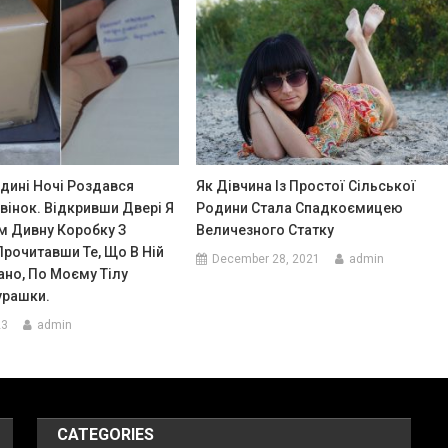
дині Ночі Роздався
Як Дівчина Із Простої Сільської
вінок. Відкривши Двері Я
Родини Стала Спадкоємицею
м Дивну Коробку З
Величезного Статку
рочитавши Те, Що В Ній
December 28, 2021
admin
ано, По Моєму Тілу
урашки.
23
admin
CATEGORIES