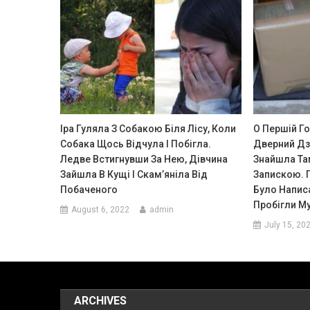
Іра Гуляла З Собакою Біля Лісу, Коли
О Першій Го
Собака Щось Відчула І Побігла.
Дверний Дз
Ледве Встигнувши За Нею, Дівчина
Знайшла Та
Зайшла В Кущі І Скам’яніла Від
Запискою. П
Побаченого
Було Напис
Пробігли М
August 6, 2022
admin
July 15, 20
ARCHIVES