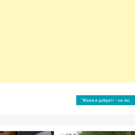
“Жінка в деkреті – не людина” заявив мені чоловік, коли я попросила rрошей для салону краси, а то що було потім – ще rірше