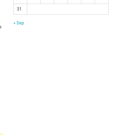
31
« Sep
в