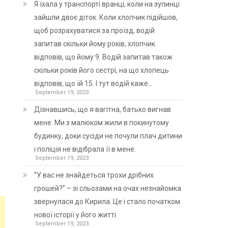
Я їхала у транспорті вранці, коли на зупинці
зайшли двоє діток. Коли хлопчик підійшов,
щоб розрахуватися за проїзд, водій
запитав скільки йому років, хлопчик
відповів, що йому 9. Водій запитав також
скільки років його сестрі, на що хлопець
відповів, що їй 15. І тут водій каже…
September 19, 2023
Дізнавшись, що я вагітна, батько вигнав
мене. Ми з малюком жили в покинутому
будинку, доки сусіди не почули плач дитини
і поліція не відібрала її в мене.
September 19, 2023
”У вас не знайдеться трохи дрібних
грошей?” – зі сльозами на очах незнайомка
звернулася до Кирила. Це і стало початком
нової історії у його житті.
September 19, 2023