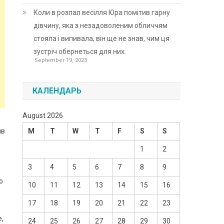
Коли в розпал весілля Юра помітив гарну
дівчину, яка з незадоволеним обличчям
стояла і випивала, він ще не знав, чим ця
зустріч обернеться для них.
September 19, 2023
КАЛЕНДАРЬ
August 2026
яв
M
T
W
T
F
S
S
1
2
3
4
5
6
7
8
9
о
10
11
12
13
14
15
16
17
18
19
20
21
22
23
е,
24
25
26
27
28
29
30