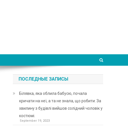
ПОСЛЕДНЫЕ ЗАПИСЫ
Білявка, яка облила бабусю, почала
кричати на неї, а та не знала, що робити. За
хвилину з будівлі вийшов солідний чоловік у
костюмі.
September 19, 2023