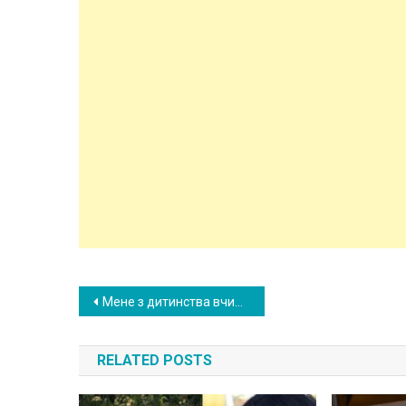
Post
Мене з дитинства вчили поступатися місцем літнім людям. Але те, що зробила зі мною одна бабка, змінило моє уявлення назавжди
navigation
RELATED POSTS