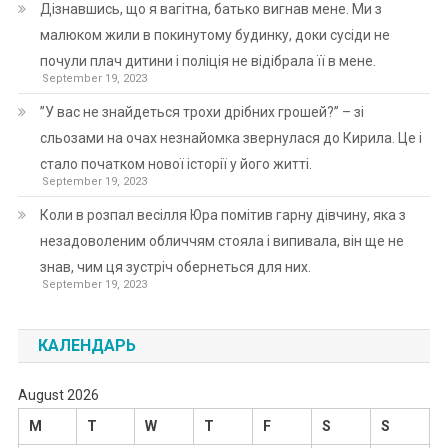
Дізнавшись, що я вагітна, батько вигнав мене. Ми з
малюком жили в покинутому будинку, доки сусіди не
почули плач дитини і поліція не відібрала її в мене.
September 19, 2023
”У вас не знайдеться трохи дрібних грошей?” – зі
сльозами на очах незнайомка звернулася до Кирила. Це і
стало початком нової історії у його житті.
September 19, 2023
Коли в розпал весілля Юра помітив гарну дівчину, яка з
незадоволеним обличчям стояла і випивала, він ще не
знав, чим ця зустріч обернеться для них.
September 19, 2023
КАЛЕНДАРЬ
August 2026
M
T
W
T
F
S
S