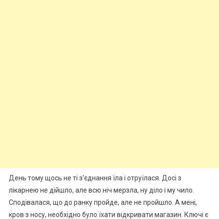
День тому щось не ті з’єднання їла і отруїлася. Досі з
лікарнею не дійшло, але всю ніч мерзла, ну діло і му чило.
Сподівалася, що до ранку пройде, але не пройшло. А мені,
кров з носу, необхідно було їхати відкривати магазин. Ключі є