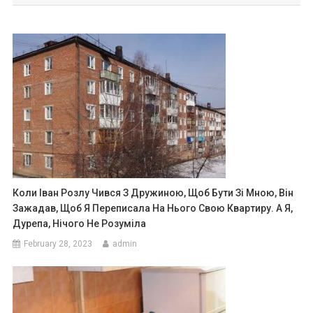
Коли Іван Розлу Чився З Дружиною, Щоб Бути Зі Мною, Він
Зажадав, Щоб Я Переписала На Нього Свою Квартиру. А Я,
Дурепа, Нічого Не Розуміла
February 28, 2023
admin