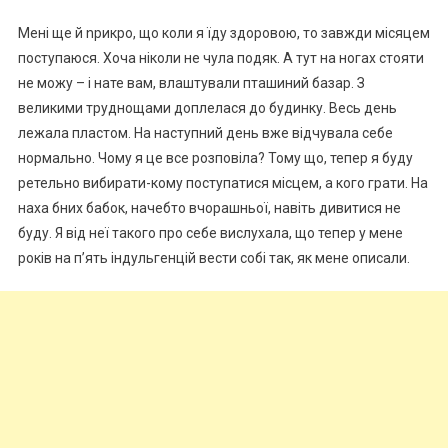
Мені ще й nрикро, що коли я їду здоровою, то завжди місяцем
поступаюся. Хоча ніколи не чула подяк. А тут на ногах стояти
не можу – і нате вам, влаштували пташиний базар. З
великими труднощами доплелася до будинку. Весь день
лежала пластом. На наступний день вже відчувала себе
нормально. Чому я це все розповіла? Тому що, тепер я буду
ретельно вибирати-кому поступатися місцем, а кого грати. На
наха бних бабок, начебто вчорашньої, навіть дивитися не
буду. Я від неї такого про себе вислухала, що тепер у мене
років на п’ять індульгенцій вести собі так, як мене описали.