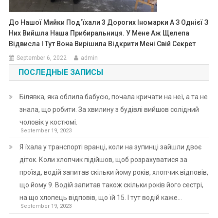
До Нашої Мийки Под‘їхали 3 Дорогих Іномарки А З Однієї З
Них Вийшла Наша Прибиральниця. У Мене Аж Щелепа
Відвисла І Тут Вона Вирішила Відкрити Мені Свій Секрет
September 6, 2022
admin
ПОСЛЕДНЫЕ ЗАПИСЫ
Білявка, яка облила бабусю, почала кричати на неї, а та не
знала, що робити. За хвилину з будівлі вийшов солідний
чоловік у костюмі.
September 19, 2023
Я їхала у транспорті вранці, коли на зупинці зайшли двоє
діток. Коли хлопчик підійшов, щоб розрахуватися за
проїзд, водій запитав скільки йому років, хлопчик відповів,
що йому 9. Водій запитав також скільки років його сестрі,
на що хлопець відповів, що їй 15. І тут водій каже…
September 19, 2023