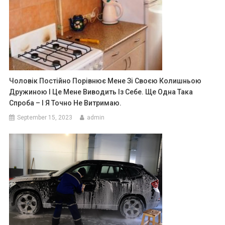
Чоловік Постійно Порівнює Мене Зі Своєю Колишньою
Дружиною І Це Мене Виводить Із Себе. Ще Одна Така
Спроба – І Я Точно Не Витримаю.
September 15, 2023
admin