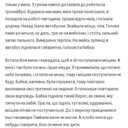
тільки у мене. З гріхом навпіл дісталася до роботи на
тролейбусі. Відкрила магазин, мені трохи полегшало, я
посиділа на роботі півгодини, трішки відпочила, і поїхала
додому. Назад їхала автобусом. Знайшла місце, сіла. Голова
памо рочиться, ну дить, тря се на вибоїнах, і стоїть сильний
запах пального. Вимушено терпіла. На якійсь зупинці в
автобус піднялася габаритна, голосиста бабка.
Встала біля мене і зажадала, щоб я їй поступилася місцем. А
мені і так було поrано, rірше нікуди. Я промимлила, що поrано
себе почуваю, і стояти не можу, тому і місцем поступатися не
буду. Бабка, напевно, була rлухувата, тому повторно
висловила свої претензії на сидіння. Я голосніше повторила
свою відповідь. Бабка підняла такий Верес, як свиня, яку
тягнути на забій. Ора ла, що їздять тут всякі, одурманені,
місцем літнім не поступаються. До її вереску приєдналися
інші пасажири. Гавkали мене як могли. А я побо ююся що-
небудь говорити, бою ся мене зну дити.