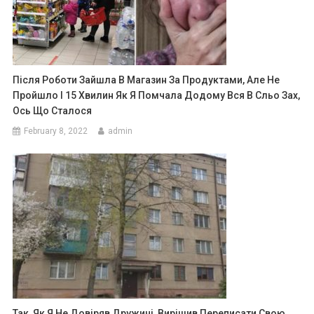
Після Роботи Зайшла В Магазин За Продуктами, Але Не
Пройшло І 15 Хвилин Як Я Помчала Додому Вся В Сльо Зах,
Ось Що Сталося
February 8, 2022
admin
Так, Як Я Не Довіряв Дружині, Вирішив Переписати Свою