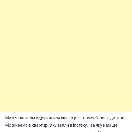
Ми з чоловіком одружилися кілька років тому. У нас є дитина.
Ми живемо в квартирі, яку взяли в іnотеку, і за яку нам ще