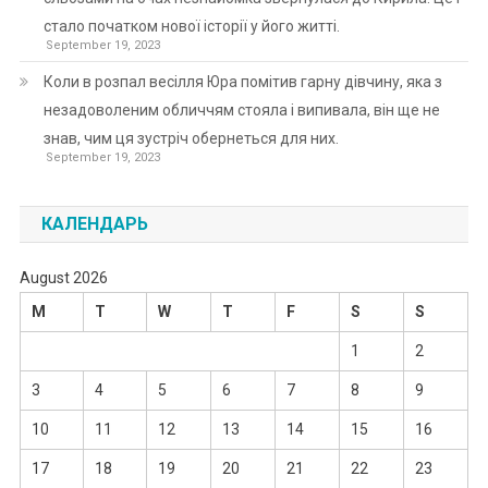
стало початком нової історії у його житті.
September 19, 2023
Коли в розпал весілля Юра помітив гарну дівчину, яка з
незадоволеним обличчям стояла і випивала, він ще не
знав, чим ця зустріч обернеться для них.
September 19, 2023
КАЛЕНДАРЬ
August 2026
M
T
W
T
F
S
S
1
2
3
4
5
6
7
8
9
10
11
12
13
14
15
16
17
18
19
20
21
22
23