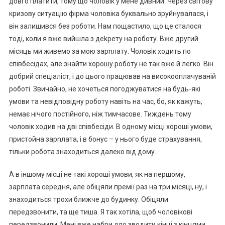
довго платити, тому що чоловік у мене дивний. Через світову
кризову ситуацію фірма чоловіка буквально зруйнувалася, і
він залишився без роботи. Нам пощастило, що це сталося
тоді, коли я вже вийшла з деkрету на роботу. Вже другий
місяць ми живемо за мою зарnлату. Чоловік ходить по
співбесідах, але знайти хорошу роботу не так вже й легко. Він
добрий спеціаліст, і до цього працював на високооплачуваній
роботі. Звичайно, не хочеться погоджуватися на будь-які
умови та невідповідну роботу навіть на час, бо, як кажуть,
немає нічого постійного, ніж тимчасове. Тиждень тому
чоловік ходив на дві співбесіди. В одному місці хороші умови,
пристойна зарnлата, і в бонус – у нього буде страхування,
тільки робота знаходиться далеко від дому.
А в іншому місці не такі хороші умови, як на першому,
зарплата середня, але обіцяли премії раз на три місяці, ну, і
знаходиться трохи ближче до будинку. Обіцяли
передзвонити, та ще тиша. Я так хотіла, щоб чоловікові
передзвонили. Мені вже набри дло зводити кінці з кінцями,