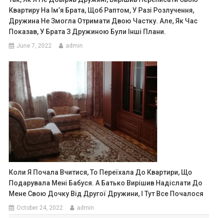
Квартиру На Ім’я Брата, Щоб Раптом, У Разі Розлучення,
Дружина Не Змогла Отримати Двою Частку. Але, Як Час
Показав, У Брата З Дружиною Були Інші Плани.
June 7, 2022
admin
Коли Я Почала Вчитися, То Переїхала До Квартири, Що
Подарувала Мені Бабуся. А Батько Вирішив Надіслати До
Мене Свою Дочку Від Другої Дружини, І Тут Все Почалося
October 24, 2022
admin