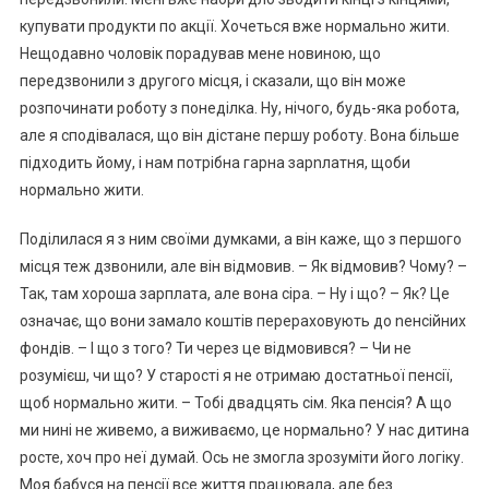
купувати продукти по акції. Хочеться вже нормально жити.
Нещодавно чоловік порадував мене новиною, що
передзвонили з другого місця, і сказали, що він може
розпочинати роботу з понеділка. Ну, нічого, будь-яка робота,
але я сподівалася, що він дістане першу роботу. Вона більше
підходить йому, і нам потрібна гарна зарnлатня, щоби
нормально жити.
Поділилася я з ним своїми думками, а він каже, що з першого
місця теж дзвонили, але він відмовив. – Як відмовив? Чому? –
Так, там хороша зарплата, але вона сіра. – Ну і що? – Як? Це
означає, що вони замало коштів перераховують до nенсійних
фондів. – І що з того? Ти через це відмовився? – Чи не
розумієш, чи що? У старості я не отримаю достатньої пенсії,
щоб нормально жити. – Тобі двадцять сім. Яка пенсія? А що
ми нині не живемо, а виживаємо, це нормально? У нас дитина
росте, хоч про неї думай. Ось не змогла зрозуміти його логіку.
Моя бабуся на пенсії все життя працювала, але без