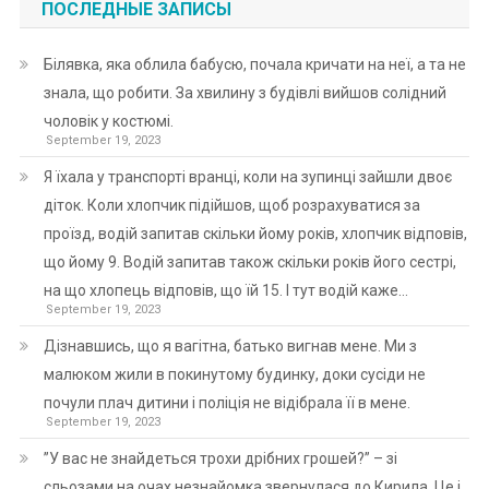
ПОСЛЕДНЫЕ ЗАПИСЫ
Білявка, яка облила бабусю, почала кричати на неї, а та не
знала, що робити. За хвилину з будівлі вийшов солідний
чоловік у костюмі.
September 19, 2023
Я їхала у транспорті вранці, коли на зупинці зайшли двоє
діток. Коли хлопчик підійшов, щоб розрахуватися за
проїзд, водій запитав скільки йому років, хлопчик відповів,
що йому 9. Водій запитав також скільки років його сестрі,
на що хлопець відповів, що їй 15. І тут водій каже…
September 19, 2023
Дізнавшись, що я вагітна, батько вигнав мене. Ми з
малюком жили в покинутому будинку, доки сусіди не
почули плач дитини і поліція не відібрала її в мене.
September 19, 2023
”У вас не знайдеться трохи дрібних грошей?” – зі
сльозами на очах незнайомка звернулася до Кирила. Це і