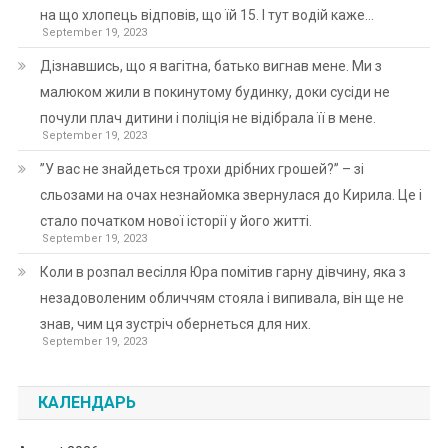
на що хлопець відповів, що їй 15. І тут водій каже…
September 19, 2023
Дізнавшись, що я вагітна, батько вигнав мене. Ми з
малюком жили в покинутому будинку, доки сусіди не
почули плач дитини і поліція не відібрала її в мене.
September 19, 2023
”У вас не знайдеться трохи дрібних грошей?” – зі
сльозами на очах незнайомка звернулася до Кирила. Це і
стало початком нової історії у його житті.
September 19, 2023
Коли в розпал весілля Юра помітив гарну дівчину, яка з
незадоволеним обличчям стояла і випивала, він ще не
знав, чим ця зустріч обернеться для них.
September 19, 2023
КАЛЕНДАРЬ