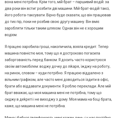
вона мені потрібна. Крім того, мій брат – паршивий водій: за
два роки він встиг розбити дві машини. Мій брат-водій таксі,
його робота-таксувати. Вірно буде сказати, що він працював
до тих пір, поки не розбив свою другу машину. Він вміє
заробляти тільки таким шляхом. Однак він не є хорошим
водієм.
Я працею заробила гроші, накопичила, взяла кредит. Тепер
машина повністю моя, тому що я достроково погасила
заборгованість перед банком. Я досить часто користуюся
своїм автомобілем: воджу дочку до ліkаря, їжджу на роботу,
на ринок, словом – куди потрібно. Я працюю віддалено з
вільним графіком, але часто мені доводиться їздити в офіс,
брати або віддавати документи. Я роблю переклади. Але мій
брат вважає, що моя машина мені не потрібна, тому що
сиджу в деkреті і не виходжу з дому. Моя мама на боці брата,
каже, що машина мені не потрібна.
Мама і бабуся телефонують мені кожен день-і у нас постійно