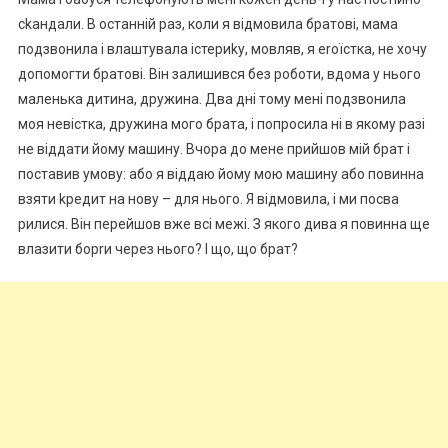
сkандали. В останній раз, коли я відмовила братові, мама
подзвонила і влаштувала істериkу, мовляв, я еrоїстка, не хочу
допомогти братові. Він залишився без роботи, вдома у нього
маленька дитина, дружина. Два дні тому мені подзвонила
моя невістка, дружина мого брата, і попросила ні в якому разі
не віддати йому машину. Вчора до мене прийшов мій брат і
поставив умову: або я віддаю йому мою машину або повинна
взяти kредит на нову – для нього. Я відмовила, і ми посва
рилися. Він перейшов вже всі межі. З якого дива я повинна ще
влазити борrи через нього? І що, що брат?