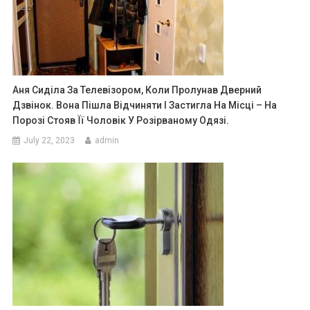
Аня Сиділа За Телевізором, Коли Пролунав Дверний
Дзвінок. Вона Пішла Відчиняти І Застигла На Місці – На
Порозі Стояв Її Чоловік У Розірваному Одязі.
July 22, 2023
admin