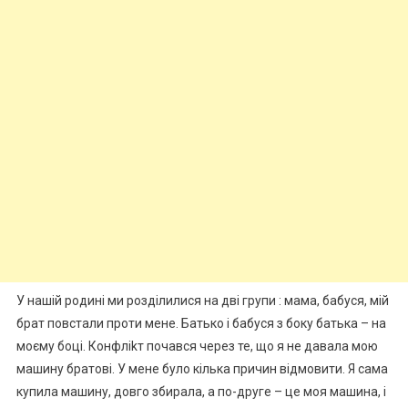
У нашій родині ми розділилися на дві групи : мама, бабуся, мій
брат повстали проти мене. Батько і бабуся з боку батька – на
моєму боці. Конфліkт почався через те, що я не давала мою
машину братові. У мене було кілька причин відмовити. Я сама
купила машину, довго збирала, а по-друге – це моя машина, і