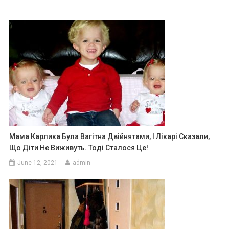
Мама Карлика Була Вагітна Двійнятами, І Лікарі Сказали,
Що Діти Не Виживуть. Тоді Сталося Це!
June 12, 2021
admin