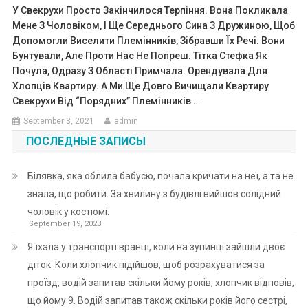
У Свекрухи Просто Закінчилося Терпіння. Вона Покликала
Мене З Чоловіком, І Ще Середнього Сина З Дружиною, Щоб
Допомогли Виселити Племінників, Зібравши Їх Речі. Вони
Бунтували, Але Проти Нас Не Попреш. Тітка Стефка Як
Почула, Одразу З Області Примчала. Орендувала Для
Хлопців Квартиру. А Ми Ще Довго Вичищали Квартиру
Свекрухи Від “порядних” Племінників …
September 3, 2021
admin
ПОСЛЕДНЫЕ ЗАПИСЫ
Білявка, яка облила бабусю, почала кричати на неї, а та не
знала, що робити. За хвилину з будівлі вийшов солідний
чоловік у костюмі.
September 19, 2023
Я їхала у транспорті вранці, коли на зупинці зайшли двоє
діток. Коли хлопчик підійшов, щоб розрахуватися за
проїзд, водій запитав скільки йому років, хлопчик відповів,
що йому 9. Водій запитав також скільки років його сестрі,