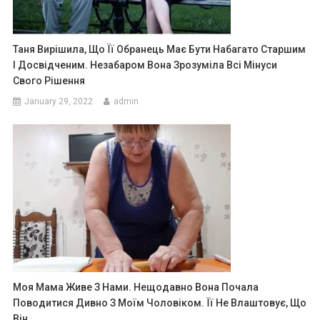
Таня Вирішила, Що Її Обранець Має Бути Набагато Старшим
І Досвідченим. Незабаром Вона Зрозуміла Всі Мінуси
Свого Рішення
January 29, 2022
admin
Моя Мама Живе З Нами. Нещодавно Вона Почала
Поводитися Дивно З Моїм Чоловіком. Її Не Влаштовує, Що
Він