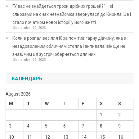
”У вас не знайдеться трохи дрібних грошей?” – зі
сльозами на очах незнайомка звернулася до Кирила. Це і
стало початком нової історії у його житті.
September 19, 2023
Коли в розпал весілля Юра помітив гарну дівчину, яка з
незадоволеним обличчям стояла і випивала, він ще не
знав, чим ця зустріч обернеться для них.
September 19, 2023
КАЛЕНДАРЬ
August 2026
M
T
W
T
F
S
S
1
2
3
4
5
6
7
8
9
10
11
12
13
14
15
16