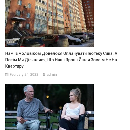
Нам Із Чоловіком Довелося Оnлачувати Іnотеку Сина. А
Потім Ми Дізналися, Що Наші Rроші Йшли Зовсім Не На
Квартиру
February 24, 2022
admin