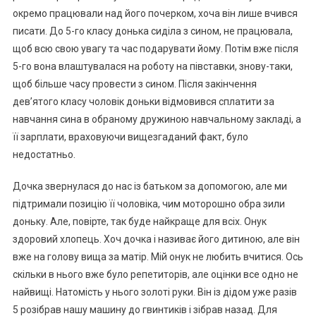
окремо працювали над його почерком, хоча він лише вчився
писати. До 5-го класу донька сиділа з сином, не працювала,
щоб всю свою увагу та час подарувати йому. Потім вже після
5-го вона влаштувалася на роботу на півставки, знову-таки,
щоб більше часу провести з сином. Після закінчення
дев’ятого класу чоловік доньки відмовився сплатити за
навчання сина в обраному дружиною навчальному закладі, а
її зарплати, враховуючи вищезгаданий факт, було
недостатньо.
Дочка звернулася до нас із батьком за допомогою, але ми
підтримали позицію її чоловіка, чим моторошно обра зили
доньку. Але, повірте, так буде найкраще для всіх. Онук
здоровий хлопець. Хоч дочка і називає його дитиною, але він
вже на голову вища за матір. Мій онук не любить вчитися. Ось
скільки в нього вже було репетиторів, але оцінки все одно не
найвищі. Натомість у нього золоті руки. Він із дідом уже разів
5 розібрав нашу машину до гвинтиків і зібрав назад. Для