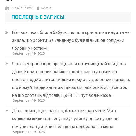
June 2, 2022
admin
ПОСЛЕДНЫЕ ЗАПИСЫ
Білявка, яка облила бабусю, почала кричати на неї, а та не
знала, що робити. За хвилину з будівлі вийшов солідний
чоловік у костюмі.
September 19, 2023
Я їхала у транспорті вранці, коли на зупинці зайшли двоє
діток. Коли хлопчик підійшов, щоб розрахуватися за
проїзд, водій запитав скільки йому років, хлопчик відповів,
що йому 9. Водій запитав також скільки років його сестрі,
на що хлопець відповів, що їй 15. І тут водій каже…
September 19, 2023
Дізнавшись, що я вагітна, батько вигнав мене. Ми з
малюком жили в покинутому будинку, доки сусіди не
почули плач дитини і поліція не відібрала її в мене.
September 19, 2023