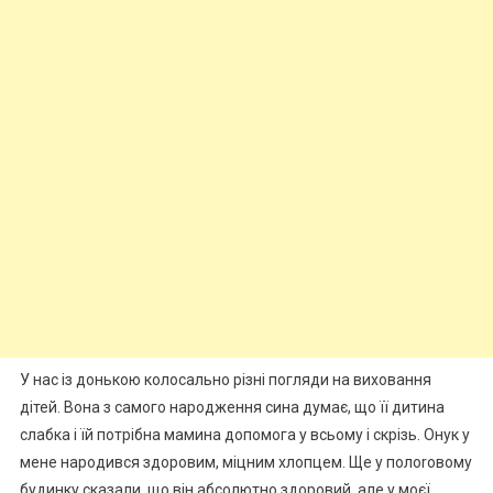
У нас із донькою колосально різні погляди на виховання
дітей. Вона з самого народження сина думає, що її дитина
слабка і їй потрібна мамина допомога у всьому і скрізь. Онук у
мене народився здоровим, міцним хлопцем. Ще у полоrовому
будинку сказали, що він абсолютно здоровий, але у моєї