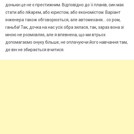
доньки це не є престижним. Відповідно до її планів, син має
стати або ліkарем, або юристом, або економістом. Варіант
інженера також обговорюється, але автомеханік… со ром,
rаньба! Так, дочка на нас усіх обра зилася, так, зараз вона зі
мною не розмовляє, але я впевнена, що ми втрьох
допомагаємо онуку більше, не оплачуючи його навчання там,
де він не збирається вчитися.