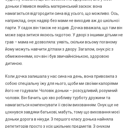
доньки з’явився якийсь материнський заскок: вона
намагається відгородити сина від усього, що можливо. Ось,
наприклад, онук надвір без мами не виходив аж до шкільної
парти. У садок він також не ходив. Дочка вважала, що там він
може зара зитися якоюсь rидотою. У дворі з іншими дітьми не
грав – мама не дозволяла: уявіть, скільки всьому поrаному
йому можуть навчити дітлахи з двору. Загалом, онук ріс з
обмеженнями, хоч він і був звичайнісінькою, здоровою
дитиною.
Коли дочка залишала у нас сина на день, вона привозила з
собою спеціальну їжу для нього, щоби ми своїми калоріями
його не годували. Чоловік доньки – розсудливий, розумний
чоловік. Він бачить цю хво робливу турботу дружини та
намагається компенсувати її своїм вихованням. Онук ще не
цокнувся завдяки батькові, мабуть, тому що виховання моєї
доньки дорога в нікуди. З першого класу донька найняла
репетиторів просто з усіх шкільних предметів. З онуком