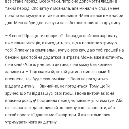
все стане гаразд. Все ж таки, потрібно допомогти людині в
такий період. Спочатку я мовчала, але минали місяці, і мене
почало напружувати таке становище. -Мені це все вже набри
дло. Мені набри дло тягнути на собі твою колиաню дружину.
– В сенсі? Про що ти говориш? -Ти віддаєш їй всю зарплату
вже кілька місяців, а виходить так, що я повністю утримую
тобі. Я плачу за комунальні, купую всю їжу, даю тобі грошей на
бензин, даю тобі на додаткові витрати. Може, вже вистачить,
я не кінь! -Але ж у неї моя дитина, я не можу без копійки
залишити. – Тоді скажи їй, нехай дитина живе з нами. Я
впевнена, так буде економніше. – Вона не погодиться
віддати дитину. – Звичайно, не погодиться. Тому що їй
зручно, що ти віддаєш усі свої гроші, і вона витрачає їх на
власний розсуд! Поставила перед чоловіком ультиматум. Або
він, як раніше, дає колишній половину своєї зарплати, або
нехай просто з’їджає з моєї квартири. Я вже втомилася
утримувати його як дитину.