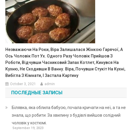
Незважаючи На Роки, Віра Залишалася Жінкою Гарячої, А
Ось Чоловік Пот Ух. Одного Разу Чоловік Прийшов З
Роботи, Відчувши Часниковий Запах Котлет, Кинувся На
Кухню, Не Сходивши В Ванну. Віра, Почувши Стукіт На Кухні,
Вибігла З Кімнати, І Застала Картину
October 3, 2021
admin
ПОСЛЕДНЫЕ ЗАПИСЫ
Білявка, яка облила бабусю, почала кричати на неї, а та не
знала, що робити. За хвилину з будівлі вийшов солідний
чоловік у костюмі.
September 19, 2023