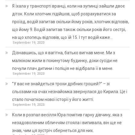
Я їхала у транспорті вранці, коли на зупинці зайшли двоє
діток. Коли хлопчик підійшов, щоб розрахуватися за
проїзд, водій запитав скільки йому років, хлопчик відповів,
що йому 9. Водій запитав також скільки років його сестрі,
на що хлопець відповів, що їй 15. І тут водій каже…
September 19, 2023
Дізнавшись, що я вагітна, батько вигнав мене. Ми з
малюком жили в покинутому будинку, доки сусіди не
почули плач дитини і поліція не відібрала її в мене.
September 19, 2023
”У вас не знайдеться трохи дрібних грошей?” – зі
сльозами на очах незнайомка звернулася до Кирила. Це і
стало початком нової історії у його житті.
September 19, 2023
Коли в розпал весілля Юра помітив гарну дівчину, яка з
незадоволеним обличчям стояла і випивала, він ще не
знав, чим ця зустріч обернеться для них.