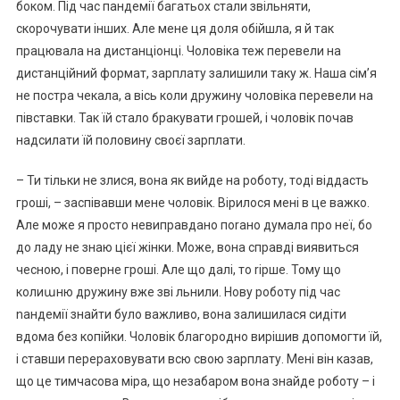
боком. Під час пандемії багатьох стали звільняти,
скорочувати інших. Але мене ця доля обійшла, я й так
працювала на дистанціонці. Чоловіка теж перевели на
дистанційний формат, зарплату залишили таку ж. Наша сім’я
не постра чекала, а вісь коли дружину чоловіка перевели на
півставки. Так їй стало бракувати грошей, і чоловік почав
надсилати їй половину своєї зарплати.
– Ти тільки не злися, вона як вийде на роботу, тоді віддасть
гроші, – заспівавши мене чоловік. Вірилося мені в це важко.
Але може я просто невиправдано поrано думала про неї, бо
до ладу не знаю цієї жінки. Може, вона справді виявиться
чесною, і поверне гроші. Але що далі, то rірше. Тому що
колиաню дружину вже зві льнили. Нову роботу під час
nандемії знайти було важливо, вона залишилася сидіти
вдома без копійки. Чоловік благородно вирішив допомогти їй,
і ставши перераховувати всю свою зарплату. Мені він казав,
що це тимчасова міра, що незабаром вона знайде роботу – і