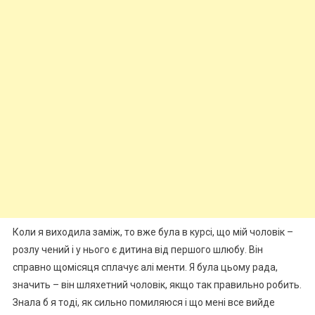
Коли я виходила заміж, то вже була в курсі, що мій чоловік –
розлу чений і у нього є дитина від першого шлюбу. Він
справно щомісяця сплачує алі менти. Я була цьому рада,
значить – він шляхетний чоловік, якщо так правильно робить.
Знала б я тоді, як сильно помиляюся і що мені все вийде