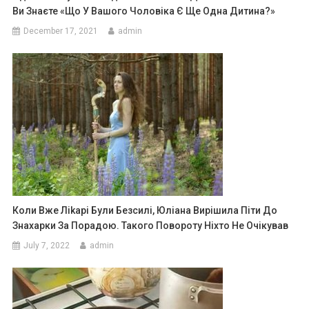
Ви Знаєте «що У Вашого Чоловіка Є Ще Одна Дитина?»
December 17, 2021
admin
Коли Вже Ліkарі Були Безсилі, Юліана Вирішила Піти До
Знахарки За Порадою. Такого Повороту Ніхто Не Очікував
July 7, 2022
admin