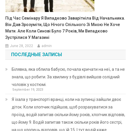
Під Час Семінару Я Випадково Заварітніла Від Начальника.
Він Дав Зрозуміти, Що Нічого Спільного Зі Мною Не Хоче
Мати. Але Коли Синові Було 7 Років, Ми Випадково
Зустрілися У Магазині
June 28, 2022
admin
ПОСЛЕДНЫЕ ЗАПИСЫ
Білявка, яка облила бабусю, почала кричати на неї, а та не
знала, що робити. За хвилину з будівлі вийшов солідний
чоловік у костюмі.
September 19, 2023
Я їхала у транспорті вранці, коли на зупинці зайшли двоє
діток. Коли хлопчик підійшов, щоб розрахуватися за
проїзд, водій запитав скільки йому років, хлопчик відповів,
що йому 9. Водій запитав також скільки років його сестрі,
на що хлопець відповів, що їй 15. І тут водій каже…