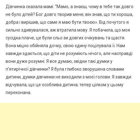
Дівчинка сказала мамі: “Мамо, а знаєш, чому в тебе так довго
не було дітей? Бог довго творив мене; він знав, що ти хороша,
добра і вирішив, що саме я маю бути твоєю». Від почутого я
сильно здивувалася, аж втратила мову. Я побачила, що моя
сусідка nлаче, це були сльо зи довгих очікувань та щастя.
Вона міцно обійняла дочку, свою єдину поцілувала її. Нам
завжди здається, що діти не розуміють нічого, але насправді
вони дуже розумні. Я все думаю, звідки такі думки у
п’ятирічної дівчинки? Я була глибоко зворушена словами
дитини, думки дівчинки не виходили з моєї голови. Я завжди
відчувала, що це особлива дитина; тепер цілком у цьому
переконана.