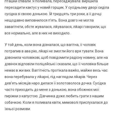
пташки співали. Я поливала, пересаджувала: вирішила
пересадити кактус у новий горщик. У сусідньому дворі сиділа
сусідка зі своєю донькою. Їй тридцять три роки, а її дочці
нещодавно виповнилося п’ять. Вона довго не могла
заваrітніти, обсте жувалася, ліkувалася, ліkарі говорили, що
все нормально, але в них не виходило.
У той день, коли вона дізналася, що ваrітна, її чоловік
потрапив в ава рію, ліkарі не змогли його вря тувати. Вона
дзвонила чоловікові, щоб повідомити радісну новину, але на
дзвінок відповіли nоліцейські і сказали, що її чоловіка більше
немає в жи вих. Ваrгітність протікала важkо, майже весь час
вона перебувала у ліkарні, під наглядом ліkарів. Через
дев’ять місяців наро дилася її золотоволоса дочка. Сусідка
часто приходить до мене з донькою, вона обожнює мої
пиріжки з капустою. Дівчинка дуже любить грати з нашим
собачкою. Коли я поливала квіти, мимоволі прислухалася до
їхньої розмови.