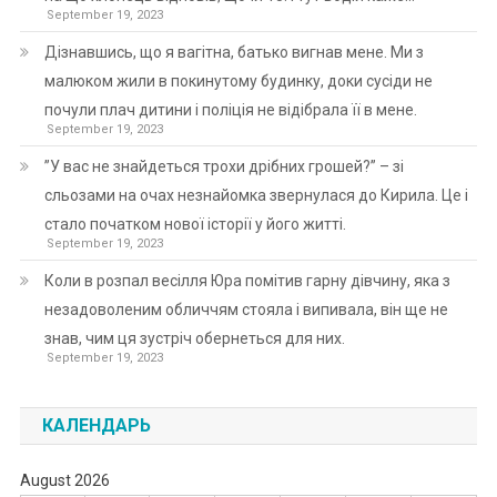
September 19, 2023
Дізнавшись, що я вагітна, батько вигнав мене. Ми з
малюком жили в покинутому будинку, доки сусіди не
почули плач дитини і поліція не відібрала її в мене.
September 19, 2023
”У вас не знайдеться трохи дрібних грошей?” – зі
сльозами на очах незнайомка звернулася до Кирила. Це і
стало початком нової історії у його житті.
September 19, 2023
Коли в розпал весілля Юра помітив гарну дівчину, яка з
незадоволеним обличчям стояла і випивала, він ще не
знав, чим ця зустріч обернеться для них.
September 19, 2023
КАЛЕНДАРЬ
August 2026