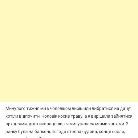
Минулого тижня ми з чоловіком вирішили вибратися на дачу:
хотіли відпочити. Чоловік косив траву, а я вирішила зайнятися
орхідеями; дві з них зацвіли, і я милувалася моїми квітами. З
ранку була на балконі, погода стояла чудова, сонце сяяло,