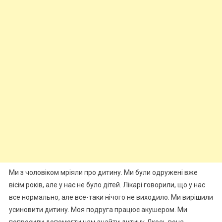
Ми з чоловіком мріяли про дитину. Ми були одружені вже
вісім років, але у нас не було дітей. Лікарі говорили, що у нас
все нормально, але все-таки нічого не виходило. Ми вирішили
усиновити дитину. Моя подруга працює акушером. Ми