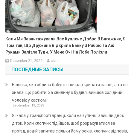
Коли Ми Завантажували Все Куплене Добро В Багажник, Я
Помітив, Що Дружина Відкрила Банку З Рибою Та Аж
Руками Залізла Туди. У Мене Очі На Лоба Полізли
December 21, 2022
admin
ПОСЛЕДНЫЕ ЗАПИСЫ
Білявка, яка облила бабусю, почала кричати на неї, а та не
знала, що робити. За хвилину з будівлі вийшов солідний
чоловік у костюмі.
September 19, 2023
Я їхала у транспорті вранці, коли на зупинці зайшли двоє
діток. Коли хлопчик підійшов, щоб розрахуватися за
проїзд, водій запитав скільки йому років, хлопчик відповів,