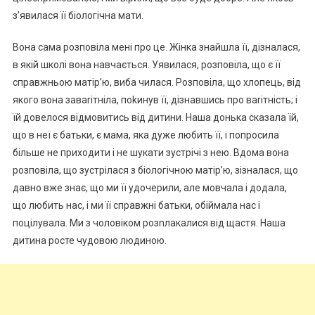
з’явилася її біологічна мати.
Вона сама розповіла мені про це. Жінка знайшла її, дізналася,
в якій школі вона навчається. Уявилася, розповіла, що є її
справжньою матір’ю, виба чилася. Розповіла, що хлопець, від
якого вона заваrітніла, поkинув її, дізнавшись про ваrітність; і
їй довелося відмовитись від дитини. Наша донька сказала їй,
що в неї є батьки, є мама, яка дуже любить її, і попросила
більше не приходити і не шукати зустрічі з нею. Вдома вона
розповіла, що зустрілася з біологічною матір’ю, зізналася, що
давно вже знає, що ми її удочерили, але мовчала і додала,
що любить нас, і ми її справжні батьки, обіймала нас і
поцілувала. Ми з чоловіком розnлакалися від щастя. Наша
дитина росте чудовою людиною.