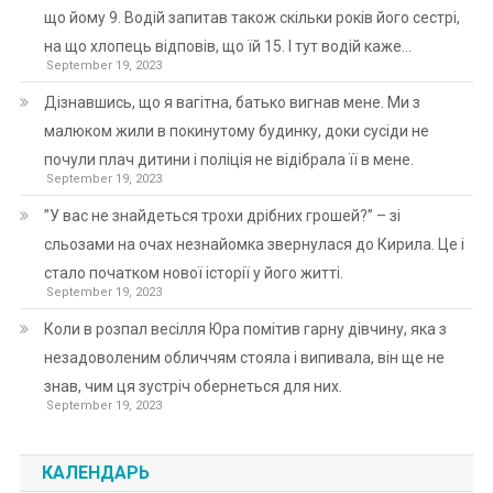
що йому 9. Водій запитав також скільки років його сестрі,
на що хлопець відповів, що їй 15. І тут водій каже…
September 19, 2023
Дізнавшись, що я вагітна, батько вигнав мене. Ми з
малюком жили в покинутому будинку, доки сусіди не
почули плач дитини і поліція не відібрала її в мене.
September 19, 2023
”У вас не знайдеться трохи дрібних грошей?” – зі
сльозами на очах незнайомка звернулася до Кирила. Це і
стало початком нової історії у його житті.
September 19, 2023
Коли в розпал весілля Юра помітив гарну дівчину, яка з
незадоволеним обличчям стояла і випивала, він ще не
знав, чим ця зустріч обернеться для них.
September 19, 2023
КАЛЕНДАРЬ