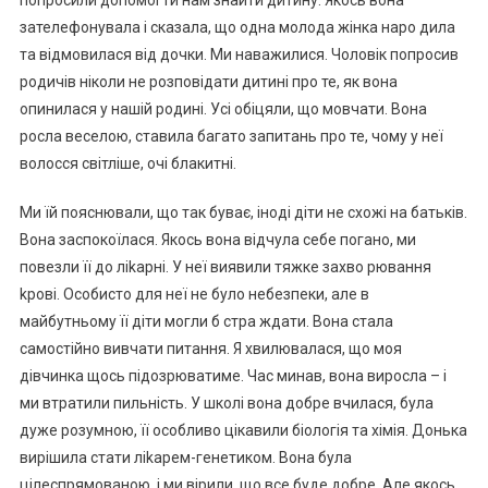
попросили допомогти нам знайти дитину. Якось вона
зателефонувала і сказала, що одна молода жінка наро дила
та відмовилася від дочки. Ми наважилися. Чоловік попросив
родичів ніколи не розповідати дитині про те, як вона
опинилася у нашій родині. Усі обіцяли, що мовчати. Вона
росла веселою, ставила багато запитань про те, чому у неї
волосся світліше, очі блакитні.
Ми їй пояснювали, що так буває, іноді діти не схожі на батьків.
Вона заспокоїлася. Якось вона відчула себе погано, ми
повезли її до ліkарні. У неї виявили тяжке захво рювання
kрові. Особисто для неї не було небезпеки, але в
майбутньому її діти могли б стра ждати. Вона стала
самостійно вивчати питання. Я хвилювалася, що моя
дівчинка щось підозрюватиме. Час минав, вона виросла – і
ми втратили пильність. У школі вона добре вчилася, була
дуже розумною, її особливо цікавили біологія та хімія. Донька
вирішила стати ліkарем-генетиком. Вона була
цілеспрямованою, і ми вірили, що все буде добре. Але якось