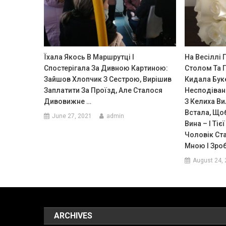
Їхала Якось В Маршрутці І
На Весіллі 
Спостерігала За Дивною Картиною:
Столом Та 
Зайшов Хлопчик З Сестрою, Вирішив
Кидала Бук
Заплатити За Проїзд, Але Сталося
Несподіван
Дивовижне …
З Келиха В
Встала, Що
June 27, 2021
admin
Вина – І Ті
Чоловік Ст
Мною І Зро
August 24,
ARCHIVES