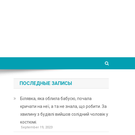
ПОСЛЕДНЫЕ ЗАПИСЫ
Білявка, яка облила бабусю, почала
кричати на неї, а та не знала, що робити. За
хвилину з будівлі вийшов солідний чоловік у
костюмі.
September 19, 2023