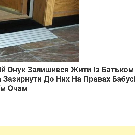
ій Онук Залишився Жити Із Батьком
 Зазирнути До Них На Правах Бабусі
їм Очам