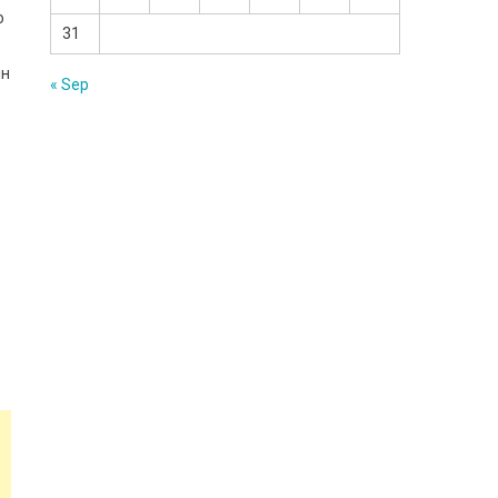
о
31
ін
« Sep
.