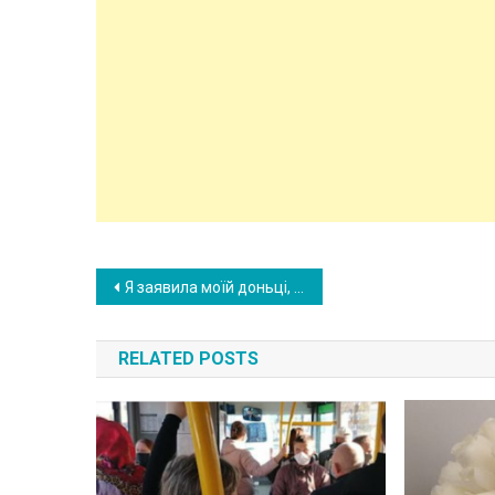
Post
Я заявила моїй доньці, що вона зі своєю сім’єю – небажані гості у моєму домі, особливо на Великдень. Адже в мене причина на це була дуже вагомою
navigation
RELATED POSTS