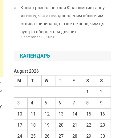
Коли в розпал весілля Юра помітив гарну
дівчину, яка з незадоволеним обличчям
стояла і випивала, він ще не знав, чим ця
зустріч обернеться для них.
September 19, 2023
КАЛЕНДАРЬ
August 2026
M
T
W
T
F
S
S
и
 з
1
2
3
4
5
6
7
8
9
у
10
11
12
13
14
15
16
17
18
19
20
21
22
23
24
25
26
27
28
29
30