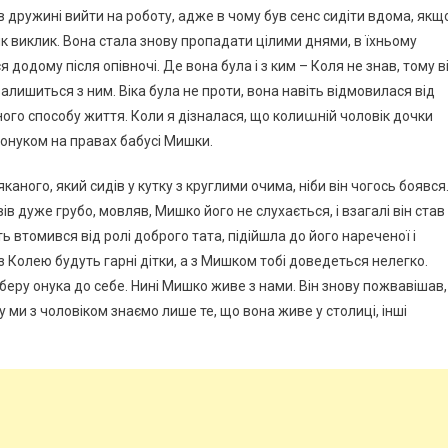
дружині вийти на роботу, адже в чому був сенс сидіти вдома, якщ
як виклик. Вона стала знову пропадати цілими днями, в їхньому
я додому після опівночі. Де вона була і з ким – Коля не знав, тому в
алишиться з ним. Віка була не проти, вона навіть відмовилася від
ного способу життя. Коли я дізналася, що колиաній чоловік дочки
 онуком на правах бабусі Мишки.
ного, який сидів у кутку з круглими очима, ніби він чогось боявся
в дуже грубо, мовляв, Мишко його не слухається, і взагалі він став
ь втомився від ролі доброго тата, підійшла до його нареченої і
 з Колею будуть гарні дітки, а з Мишком тобі доведеться нелегко.
аберу онука до себе. Нині Мишко живе з нами. Він знову пожвавішав,
 ми з чоловіком знаємо лише те, що вона живе у столиці, інші