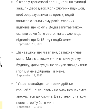
Я їхала у транспорті вранці, коли на зупинці
зайшли двоє діток. Коли хлопчик підійшов,
щоб розрахуватися за проїзд, водій
запитав скільки йому років, хлопчик
відповів, що йому 9. Водій запитав також
скільки років його сестрі, на що хлопець
відповів, що їй 15. І тут водій каже…
September 19, 2023
Дізнавшись, що я вагітна, батько вигнав
.
мене. Ми з малюком жили в покинутому
,
будинку, доки сусіди не почули плач дитини
і поліція не відібрала її в мене.
September 19, 2023
”У вас не знайдеться трохи дрібних
грошей?” – зі сльозами на очах незнайомка
звернулася до Кирила. Це і стало початком
нової історії у його житті.
September 19, 2023