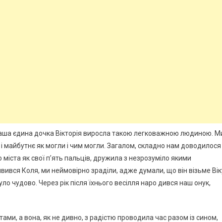
 наша єдина дочка Вікторія виросла такою легковажною людиною. М
 і майбутнє як могли і чим могли. Загалом, складно нам доводилося
 міста як свої п’ять пальців, дружила з незрозуміло якими
’явився Коля, ми неймовірно зраділи, адже думали, що він візьме Вік
було чудово. Через рік після їхнього весілля наро дився наш онук,
ами, а вона, як не дивно, з радістю проводила час разом із сином,