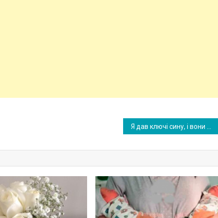
Я дав ключі сину, і вони почали жити у будинку бабусі. Через місяць зайшовши в будинок я мало не втратив свідомість.