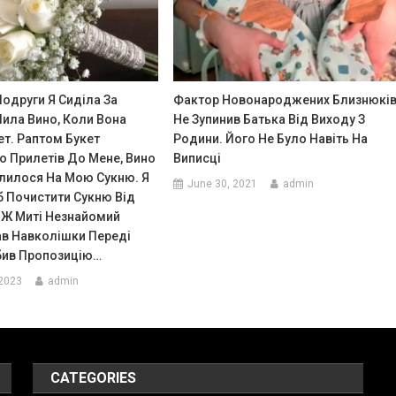
Подруги Я Сиділа За
Фактор Новонароджених Близнюкі
Пила Вино, Коли Вона
Не Зупинив Батька Від Виходу З
ет. Раптом Букет
Родини. Його Не Було Навіть На
о Прилетів До Мене, Вино
Виписці
илилося На Мою Сукню. Я
June 30, 2021
admin
б Почистити Сукню Від
єї Ж Миті Незнайомий
ав Навколішки Переді
бив Пропозицію…
 2023
admin
CATEGORIES