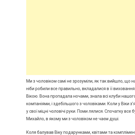
Ми з чоловіком самі не зрозуміли, як так вийшло, що
ніби робили все правильно, вкладалися в її виховання
Вікою. Вона пропадала ночами, знала всі клуби нашого
компаніями, і здебільшого з чоловіками. Коли у Віки з
у свої міцні чоловічі руки. Поми лялися. Спочатку все 
Михайло, в якому ми з чоловіком не чаєм душі.
Коля балував Віку подарунками, квітами та комплімент