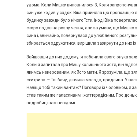
удома. Коли Мишку виповнилося 3, Коля запропонував 
син уже ходив у садок. Віка прийняла цю пропозицію 
будинку завжди було нічого їсти, іноді Віка поверталас
скоро подав на розлу чення, але за умови, що Мишко з
сина і, звичайно, повернулася до улюбленого розгуль
збирається одружитися, вирішила зазирнути до них із
Зайшовши до них додому, я побачила свого онука заляка
Коли я запитала про Мишу колишнього зятя, він відпові
якимсь некерованим, як його мати. Я зрозуміла, що зят
схитрила: – Ти, бачу, дівчина молода, вродлива. У вас
Навіщо тобі такий вантаж? Поговори із чоловіком, я з
став таким же галасливим і життєрадісним. Про доньку
подробиці нам невідомі.