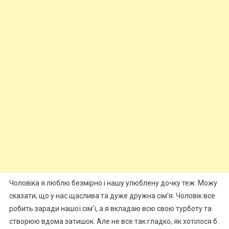
Чоловіка я люблю безмірно і нашу улюблену дочку теж. Можу
сказати, що у нас щаслива та дуже дружна сім’я. Чоловік все
робить заради нашої сім’ї, а я вкладаю всю свою турботу та
створюю вдома затишок. Але не все так гладко, як хотілося б.