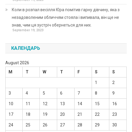
Коли в розпал весілля Юра помітив гарну дівчину, яка з
незадоволеним обличчям стояла і випивала, він ще не
знав, чим ця зустріч обернеться для них.
September 19, 2023
КАЛЕНДАРЬ
August 2026
M
T
W
T
F
S
S
1
2
3
4
5
6
7
8
9
10
11
12
13
14
15
16
17
18
19
20
21
22
23
24
25
26
27
28
29
30