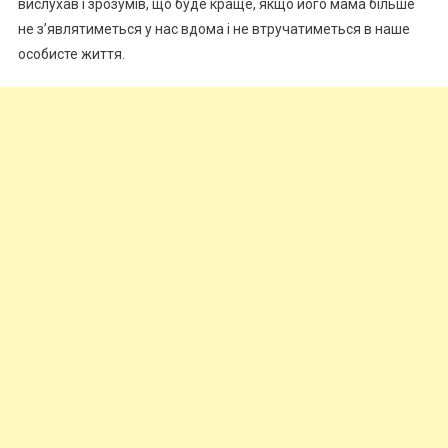
вислухав і зрозумів, що буде краще, якщо його мама більше
не з’являтиметься у нас вдома і не втручатиметься в наше
особисте життя.