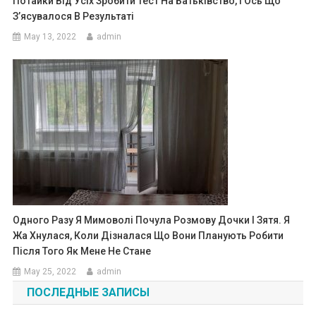
Потайки Від Усіх Зробити Тест На Батьківство, І Ось Що
З’ясувалося В Результаті
May 13, 2022
admin
Одного Разу Я Мимоволі Почула Розмову Дочки І Зятя. Я
Жа Хнулася, Коли Дізналася Що Вони Планують Робити
Після Того Як Мене Не Стане
May 25, 2022
admin
ПОСЛЕДНЫЕ ЗАПИСЫ