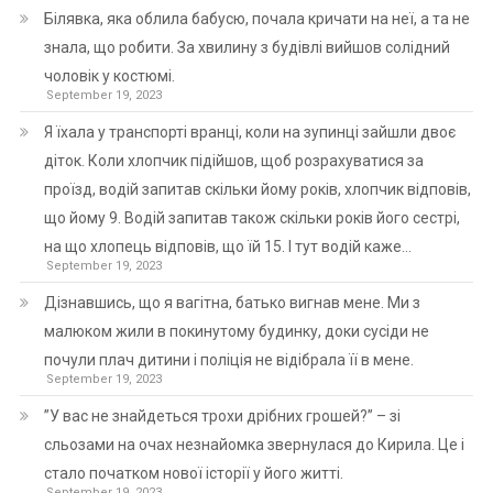
Білявка, яка облила бабусю, почала кричати на неї, а та не
знала, що робити. За хвилину з будівлі вийшов солідний
чоловік у костюмі.
September 19, 2023
Я їхала у транспорті вранці, коли на зупинці зайшли двоє
діток. Коли хлопчик підійшов, щоб розрахуватися за
проїзд, водій запитав скільки йому років, хлопчик відповів,
що йому 9. Водій запитав також скільки років його сестрі,
на що хлопець відповів, що їй 15. І тут водій каже…
September 19, 2023
Дізнавшись, що я вагітна, батько вигнав мене. Ми з
малюком жили в покинутому будинку, доки сусіди не
почули плач дитини і поліція не відібрала її в мене.
September 19, 2023
”У вас не знайдеться трохи дрібних грошей?” – зі
сльозами на очах незнайомка звернулася до Кирила. Це і
стало початком нової історії у його житті.
September 19, 2023