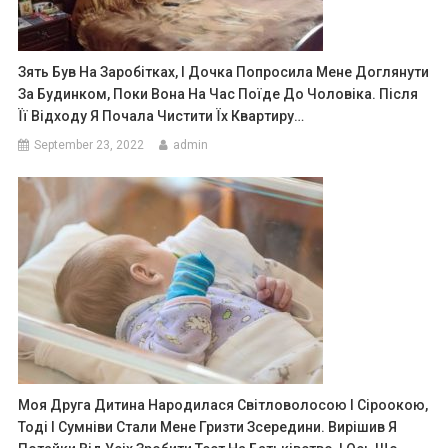
Зять Був На Заробітках, І Дочка Попросила Мене Доглянути
За Будинком, Поки Вона На Час Поїде До Чоловіка. Після
Її Відходу Я Почала Чистити Їх Квартиру…
September 23, 2022
admin
Моя Друга Дитина Народилася Світловолосою І Сіроокою,
Тоді І Сумніви Стали Мене Гризти Зсередини. Вирішив Я