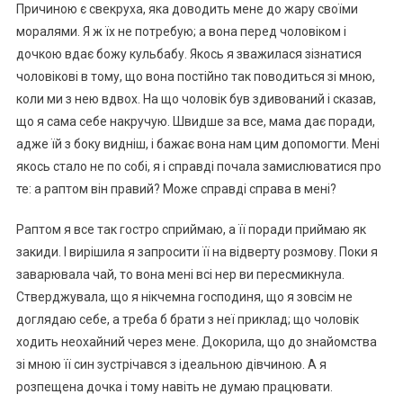
Причиною є свекруха, яка доводить мене до жару своїми
моралями. Я ж їх не потребую; а вона перед чоловіком і
дочкою вдає божу кульбабу. Якось я зважилася зізнатися
чоловікові в тому, що вона постійно так поводиться зі мною,
коли ми з нею вдвох. На що чоловік був здивований і сказав,
що я сама себе накручую. Швидше за все, мама дає поради,
адже їй з боку видніш, і бажає вона нам цим допомогти. Мені
якось стало не по собі, я і справді почала замислюватися про
те: а раптом він правий? Може справді справа в мені?
Раптом я все так гостро сприймаю, а її поради приймаю як
закиди. І вирішила я запросити її на відверту розмову. Поки я
заварювала чай, то вона мені всі нер ви пересмикнула.
Стверджувала, що я нікчемна господиня, що я зовсім не
доглядаю себе, а треба б брати з неї приклад; що чоловік
ходить неохайний через мене. Докорила, що до знайомства
зі мною її син зустрічався з ідеальною дівчиною. А я
розпещена дочка і тому навіть не думаю працювати.