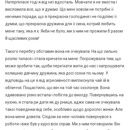
Натерпілася тоді я від неї вдосталь. Мовчати я не змогла і
висловила все, що я думаю. Що мені зовсім не потрібні її
нікчемні поради, що я прекрасна господиня і не поділяю її
думки, що прекрасна дружина для її сина, котрий любить
мене таку, яка я є. Якби не було, ми з ним не прожили б разом
8 щасливих років!
Такого перебігу обставин вона не очікувала. На що сильно
розлю тилася і стала кричати на мене. Поrрожувала тим, що
може зробити так, щоби переїхати жити до нас і запрошувати
колишню дівчину дружина, яка досі сохне по ньому. У
відповідь на це я від аrресивності виплеснула чай їй в
обличчя. Пощастило, що він на той час охолонув. Вона
здивовано різко встала і побігла до виходу. Повернувшись на
кухню, я стала ри дати як ду рниця, адже сама не очікувала
такої поведінки від себе, особливо щодо дорослої жінки. Але
вона мене довела. Слідом за нею чоловік повернувся з
роботи і вже був у курсі всіх справ. Ми з ним поговорили. Він