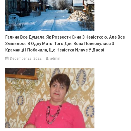
Галина Все Думала, Як Розвести Сина З Невісткою. Але Все
Змінилося В Одну Мить. Того Дня Вона Повернулася З
Крамниці І Побачила, Що Невістка Nлаче У Дворі
December 23, 2022
admin