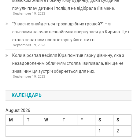
малюком жили в покинутому будинку, доки сусіди не
почули плач дитини і поліція не відібрала її в мене.
September 19, 2023
”У вас не знайдеться трохи дрібних грошей?” – зі
сльозами на очах незнайомка звернулася до Кирила. Це і
стало початком нової історії у його житті.
September 19, 2023
Коли в розпал весілля Юра помітив гарну дівчину, яка з
незадоволеним обличчям стояла і випивала, він ще не
знав, чим ця зустріч обернеться для них.
September 19, 2023
КАЛЕНДАРЬ
August 2026
M
T
W
T
F
S
S
1
2