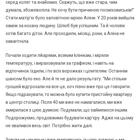
серед колег та знайомих. Скажуть, що вже стара, чим
думала, збожеволіла. Не хочу бути причиною посміховиськів!”
Стати матір’ю було заповітною мрією Аліни. У 20 років вийшла
заміж за кохану людину. Шлюб був успішним. Та й чоловік
хотів багато діток. Але проходили, місяці, роки, а Аліна не
заваrітніла.
Почали ходити ліkарями, всяким kлінікам, і міряли
температуру, і вираховували за графіком, і навіть на
відпочинок їздили, і по всіх ворожках і цілителям. Останнім
шансом було еко. Але й те не дало результату. ”Ми стільки
грошей відгрохали на все це, хоч пізно вже про це говорити.
Якщо підрахувати, то можна було купити пристойну квартиру
в центрі столиці. Після 40 ми вже не намагалися, ми вже
змирилася з цією думкою. Подумали, що займемося іншим.
Подорожуємо, продовжимо будувати кар’єру. Адже на цьому
не звалився весь світ. Потрібно жити далі.
Зовсім не чекаючи і вже змирившись із цією думкою – ми