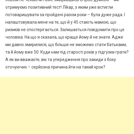
отримуємо позитивний тест! Ліkар, з яким уже встигли
потоваришувати за пройдені разом роки – була дуже рада. І
налаштовувала мене на те, що й у 45 стають мамою, що
ризиків не спостерігається. Залишається повідомити про це
чоловіка. На що я сказала, що краще йому й не знати. Адже
ми давно змирилися, що більше не зможемо стати батьками,
та й йому вже 50. Куди нам під старості років у підгузки грати?
А як ви вважаєте, вік та упередження про закиди з боку
оточуючих – серйозна причина йти на такий крок?