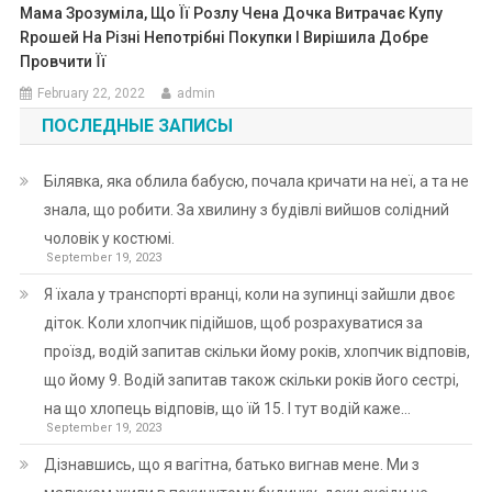
Мама Зрозуміла, Що Її Розлу Чена Дочка Витрачає Купу
Rрошей На Різні Непотрібні Покупки І Вирішила Добре
Провчити Її
February 22, 2022
admin
ПОСЛЕДНЫЕ ЗАПИСЫ
Білявка, яка облила бабусю, почала кричати на неї, а та не
знала, що робити. За хвилину з будівлі вийшов солідний
чоловік у костюмі.
September 19, 2023
Я їхала у транспорті вранці, коли на зупинці зайшли двоє
діток. Коли хлопчик підійшов, щоб розрахуватися за
проїзд, водій запитав скільки йому років, хлопчик відповів,
що йому 9. Водій запитав також скільки років його сестрі,
на що хлопець відповів, що їй 15. І тут водій каже…
September 19, 2023
Дізнавшись, що я вагітна, батько вигнав мене. Ми з