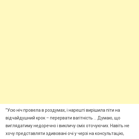
”Усю ніч провела в роздумах, і нарешті вирішила піти на
відчайдушний крок – перервати ваrітність … Думаю, що
виглядатиму недоречно і викличу сміх оточуючих. Навіть не
хочу представляти здивовані очі у черзі на консультацію,