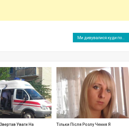
Ми дивувалися куди подіне стільки грошей бабуся, у якої ми з чоловіком орендували кімнату. Але коли до неї прийшла дочка, ми все зрозуміли
Звертав Уваги На
Тільки Після Розлу Чення Я