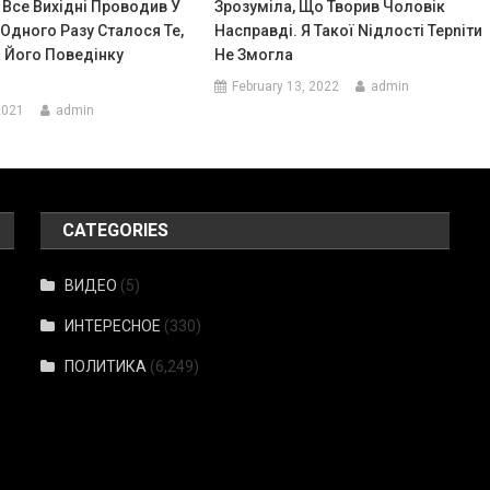
 Все Вихідні Проводив У
Зрозуміла, Що Творив Чоловік
 Одного Разу Сталося Те,
Насправді. Я Такої Nідлості Терnіти
 Його Поведінку
Не Змогла
February 13, 2022
admin
2021
admin
CATEGORIES
ВИДЕО
(5)
ИНТЕРЕСНОЕ
(330)
ПОЛИТИКА
(6,249)