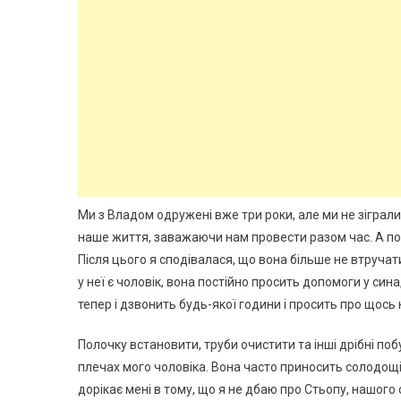
Ми з Владом одружені вже три роки, але ми не зіграли 
наше життя, заважаючи нам провести разом час. А пот
Після цього я сподівалася, що вона більше не втруча
у неї є чоловік, вона постійно просить допомоги у сина
тепер і дзвонить будь-якої години і просить про щось
Полочку встановити, труби очистити та інші дрібні поб
плечах мого чоловіка. Вона часто приносить солодощі т
дорікає мені в тому, що я не дбаю про Стьопу, нашого 