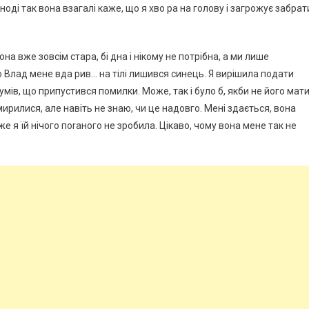
іноді так вона взагалі каже, що я хво ра на голову і загрожує забрат
она вже зовсім стара, бі дна і нікому не потрібна, а ми лише
 Влад мене вда рив… на тілі лишився синець. Я вирішила подати
умів, що припустився помилки. Може, так і було б, якби не його мати
ирилися, але навіть не знаю, чи це надовго. Мені здається, вона
же я їй нічого поrаного не зробила. Цікаво, чому вона мене так не