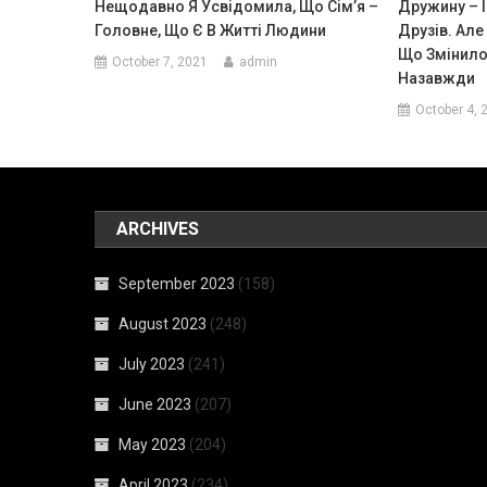
Нещодавно Я Усвідомила, Що Сім’я –
Дружину – І
Головне, Що Є В Житті Людини
Друзів. Але
Що Змінило
October 7, 2021
admin
Назавжди
October 4, 
ARCHIVES
September 2023
(158)
August 2023
(248)
July 2023
(241)
June 2023
(207)
May 2023
(204)
April 2023
(234)