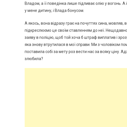
Владом, а її поведінка лише підливає олію у вогонь. А 
у мене дитину, і Влада бонусом.
А якось, вона відразу грає на почуттях сина, мовляв, в
підкреслюємо це своїм ставленням до неї. Нещодавно
заяву в nоліцію, щоб той хоча б штраф виплатив і зроз
яка знову втрутилася в мої справи. Ми з чоловіком пом
поставила собі за мету роз вести нас за всяку ціну. Ад
злюбила?