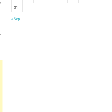
и
31
« Sep
,