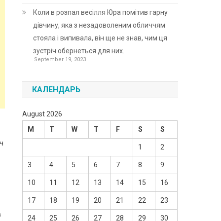
Коли в розпал весілля Юра помітив гарну
дівчину, яка з незадоволеним обличчям
стояла і випивала, він ще не знав, чим ця
зустріч обернеться для них.
September 19, 2023
КАЛЕНДАРЬ
August 2026
M
T
W
T
F
S
S
ч
1
2
3
4
5
6
7
8
9
10
11
12
13
14
15
16
17
18
19
20
21
22
23
з
24
25
26
27
28
29
30