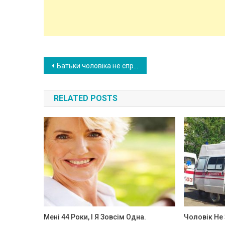
Post
Батьки чоловіка не сприймають мене за людину. Для них я інкубатор, який виноաує їм онуків, а про це я здогадалася зовсім випадково
navigation
RELATED POSTS
Мені 44 Роки, І Я Зовсім Одна.
Чоловік Не 