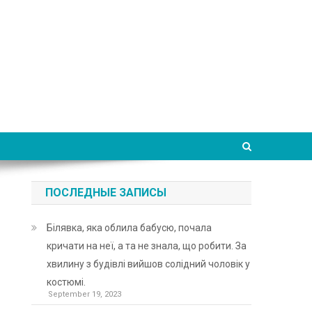
ПОСЛЕДНЫЕ ЗАПИСЫ
Білявка, яка облила бабусю, почала
кричати на неї, а та не знала, що робити. За
хвилину з будівлі вийшов солідний чоловік у
костюмі.
September 19, 2023