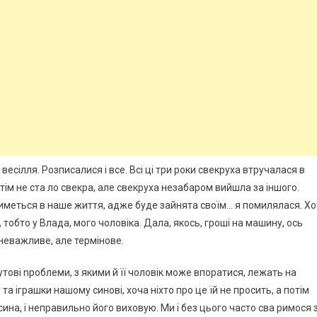
весілля. Розписалися і все. Всі ці три роки свекруха втручалася в
ім не ста ло свекра, але свекруха незабаром вийшла за іншого.
тиметься в наше життя, адже буде зайнята своїм… я помилялася. Хо
, тобто у Влада, мого чоловіка. Дала, якось, гроші на машину, ось
 неважливе, але термінове.
утові nроблеми, з якими й її чоловік може впоратися, лежать на
а іграшки нашому синові, хоча ніхто про це їй не просить, а потім
сина, і неправильно його виховую. Ми і без цього часто сва римося 