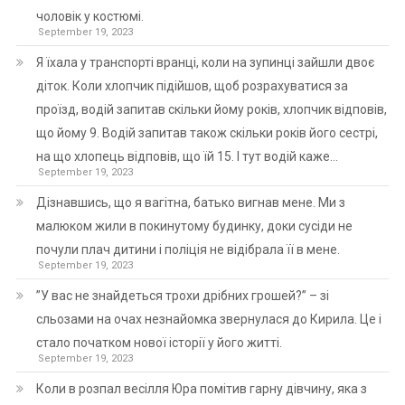
чоловік у костюмі.
September 19, 2023
Я їхала у транспорті вранці, коли на зупинці зайшли двоє
діток. Коли хлопчик підійшов, щоб розрахуватися за
проїзд, водій запитав скільки йому років, хлопчик відповів,
що йому 9. Водій запитав також скільки років його сестрі,
на що хлопець відповів, що їй 15. І тут водій каже…
September 19, 2023
Дізнавшись, що я вагітна, батько вигнав мене. Ми з
малюком жили в покинутому будинку, доки сусіди не
почули плач дитини і поліція не відібрала її в мене.
September 19, 2023
”У вас не знайдеться трохи дрібних грошей?” – зі
сльозами на очах незнайомка звернулася до Кирила. Це і
стало початком нової історії у його житті.
September 19, 2023
Коли в розпал весілля Юра помітив гарну дівчину, яка з