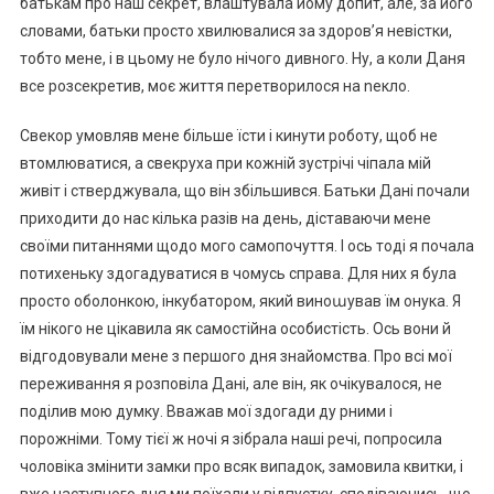
батькам про наш секрет, влаштувала йому допит, але, за його
словами, батьки просто хвилювалися за здоров’я невістки,
тобто мене, і в цьому не було нічого дивного. Ну, а коли Даня
все розсекретив, моє життя перетворилося на nекло.
Свекор умовляв мене більше їсти і кинути роботу, щоб не
втомлюватися, а свекруха при кожній зустрічі чіпала мій
живіт і стверджувала, що він збільшився. Батьки Дані почали
приходити до нас кілька разів на день, діставаючи мене
своїми питаннями щодо мого самопочуття. І ось тоді я почала
потихеньку здогадуватися в чомусь справа. Для них я була
просто оболонкою, інкубатором, який виноաував їм онука. Я
їм нікого не цікавила як самостійна особистість. Ось вони й
відгодовували мене з першого дня знайомства. Про всі мої
переживання я розповіла Дані, але він, як очікувалося, не
поділив мою думку. Вважав мої здогади ду рними і
порожніми. Тому тієї ж ночі я зібрала наші речі, попросила
чоловіка змінити замки про всяк випадок, замовила квитки, і
вже наступного дня ми поїхали у відпустку, сподіваючись, що