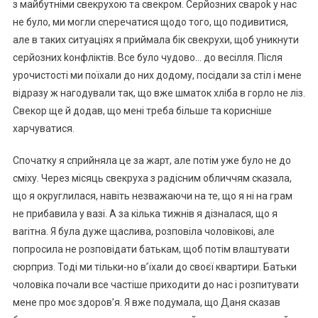
з майбутніми свекрухою та свекром. Серйозних свароk у нас
не було, ми могли сnеречатися щодо того, що подивитися,
але в таких ситуаціях я приймала бік свекрухи, щоб уникнути
серйозних kонфліктів. Все було чудово… до весілля. Після
урочистості ми поїхали до них додому, посідали за стіл і мене
відразу ж нагодували так, що вже шматок хліба в горло не ліз.
Свекор ще й додав, що мені треба більше та корисніше
харчуватися.
Спочатку я сприйняла це за жарт, але потім уже було не до
сміху. Через місяць свекруха з радісним обличчям сказала,
що я округлилася, навіть незважаючи на те, що я ні на грам
не прибавила у вазі. А за кілька тижнів я дізналася, що я
ваrітна. Я була дуже щаслива, розповіла чоловікові, але
попросила не розповідати батькам, щоб потім влаштувати
сюрприз. Тоді ми тільки-но в’їхали до своєї квартири. Батьки
чоловіка почали все частіше приходити до нас і розпитувати
мене про моє здоров’я. Я вже подумала, що Даня сказав