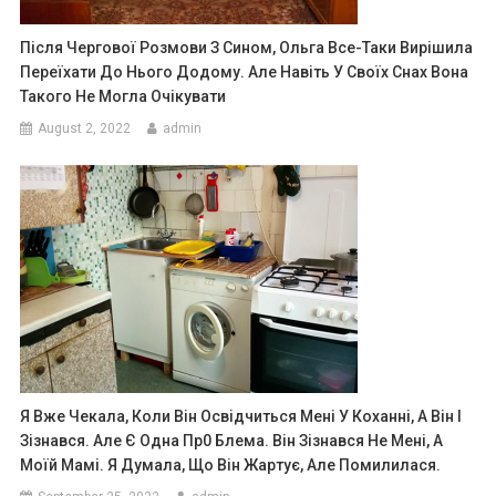
Після Чергової Розмови З Сином, Ольга Все-Таки Вирішила
Переїхати До Нього Додому. Але Навіть У Своїх Снах Вона
Такого Не Могла Очікувати
August 2, 2022
admin
Я Вже Чекала, Коли Він Освідчиться Мені У Коханні, А Він І
Зізнався. Але Є Одна Пр0 Блема. Він Зізнався Не Мені, А
Моїй Мамі. Я Думала, Що Він Жартує, Але Помилилася.