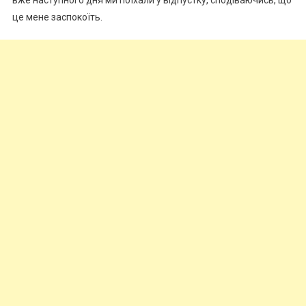
це мене заспокоїть.