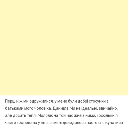
Перш ніж ми одружилися, у мене були добрі стосунки з
батьками мого чоловіка, Даниїла. Чи не ідеальні, звичайно,
але досить теплі. Чоловік на той час жив з ними, і оскільки я
часто гостювала у нього, мені доводилося часто спілкуватися