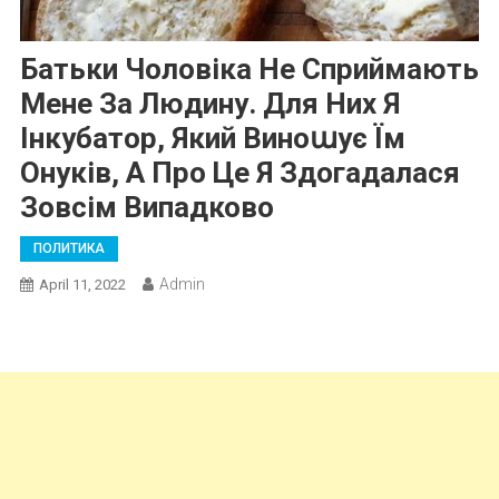
Батьки Чоловіка Не Сприймають
Мене За Людину. Для Них Я
Інкубатор, Який Виноաує Їм
Онуків, А Про Це Я Здогадалася
Зовсім Випадково
ПОЛИТИКА
Admin
April 11, 2022