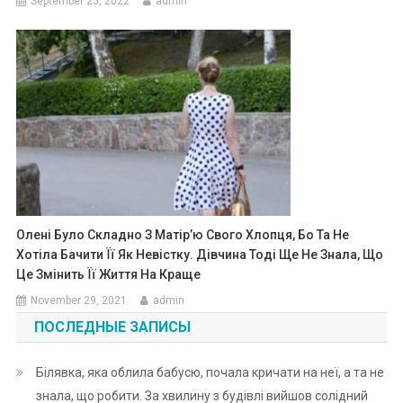
September 25, 2022
admin
Олені Було Складно З Матір’ю Свого Хлопця, Бо Та Не
Хотіла Бачити Її Як Невістку. Дівчина Тоді Ще Не Знала, Що
Це Змінить Її Життя На Краще
November 29, 2021
admin
ПОСЛЕДНЫЕ ЗАПИСЫ
Білявка, яка облила бабусю, почала кричати на неї, а та не
знала, що робити. За хвилину з будівлі вийшов солідний