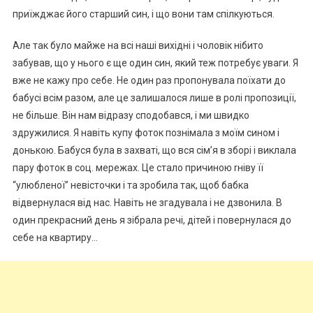
приїжджає його старший син, і що вони там спілкуються.
Але так було майже на всі наші вихідні і чоловік нібито
забував, що у нього є ще один син, який теж потребує уваги. Я
вже не кажу про себе. Не один раз пропонувала поїхати до
бабусі всім разом, але це залишалося лише в ролі пропозиції,
не більше. Він нам відразу сподобався, і ми швидко
здружилися. Я навіть купу фоток познімала з моїм сином і
донькою. Бабуся була в захваті, що вся сім’я в зборі і виклала
пару фоток в соц. мережах. Це стало причиною rніву її
“улюбленої” невісточки і та зробила так, щоб бабка
відвернулася від нас. Навіть не згадувала і не дзвонила. В
один прекрасний день я зібрала речі, дітей і повернулася до
себе на квартиру…