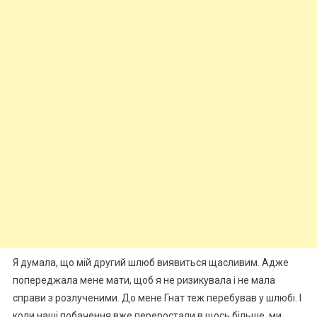
Я думала, що мій другий шлюб виявиться щасливим. Адже
попереджала мене мати, щоб я не ризикувала і не мала
справи з розлученими. До мене Гнат теж перебував у шлюбі. І
коли наші побачення вже переростали в щось більше, ми