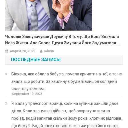
Чоловік Звинувачував Дружину В Тому, Що Вона Зламала
Його Життя. Але Слова Друга Змусили Його Задуматися …
August 20, 2021
admin
ПОСЛЕДНЫЕ ЗАПИСЫ
Білявка, яка облила бабусю, почала кричати на неї, а та не
знала, що робити. За хвилину з будівлі вийшов солідний
чоловік у костюмі.
September 19, 2023
Я їхала у транспорті вранці, коли на зупинці зайшли двоє
діток. Коли хлопчик підійшов, щоб розрахуватися за
проїзд, водій запитав скільки йому років, хлопчик відповів,
що йому 9. Водій запитав також скільки років його сестрі,