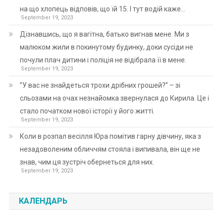
на що хлопець відповів, що їй 15. І тут водій каже…
September 19, 2023
Дізнавшись, що я вагітна, батько вигнав мене. Ми з
малюком жили в покинутому будинку, доки сусіди не
почули плач дитини і поліція не відібрала її в мене.
September 19, 2023
”У вас не знайдеться трохи дрібних грошей?” – зі
сльозами на очах незнайомка звернулася до Кирила. Це і
стало початком нової історії у його житті.
September 19, 2023
Коли в розпал весілля Юра помітив гарну дівчину, яка з
незадоволеним обличчям стояла і випивала, він ще не
знав, чим ця зустріч обернеться для них.
September 19, 2023
КАЛЕНДАРЬ