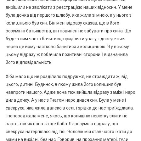
вирішили не зволікати з реєстрацією наших відносин. У мене
була дочка від першого шлюбу, яка жила зі мною, а у нього з
колиաньою був син. Він мені відразу сказав, що в його
розумінні батьківства, він повинен не забувати про сина. Що
буде з ним часто бачитися, приділяти увагу, і доведеться
через це йому частково бачитися з колиաньою. Я у всьому
цьому відразу ж побачила позитивні сторони. І відзначила
його відповідальність.
Хіба мало що не розділило подружжя, не страждати ж, від
цього, дитині. Будинок, в якому жила його колиաня був
навпроти нашого. Адже вона теж вийшла відразу заміж і наро
дила дочку. А у нас з Гнатом наро дився син. Була у мене і
свекруха, яка жила далеко в селі, і зрідка до нас приїжджала.
І попереджала мене, якось, що колишню невістку злити не
варто, так як вона та ще баба. Я зрозуміла відразу, що
свекруха натерпілася від тієї. Чоловік мій став часто їхати до
мами на вихідні, без нас. Говорив, на прохання матері, туди