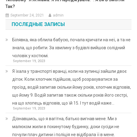
Так?
September 24, 2021
admin
ПОСЛЕДНЫЕ ЗАПИСЫ
Білявка, яка облила бабусю, почала кричати на неї, а та не
знала, що робити. За хвилину з будівлі вийшов солідний
чоловік у костюмі.
September 19, 2023
Я їхала у транспорті вранці, коли на зупинці зайшли двоє
діток. Коли хлопчик підійшов, щоб розрахуватися за
проїзд, водій запитав скільки йому років, хлопчик відповів,
що йому 9. Водій запитав також скільки років його сестрі,
на що хлопець відповів, що їй 15. І тут водій каже…
September 19, 2023
Дізнавшись, що я вагітна, батько вигнав мене. Ми з
малюком жили в покинутому будинку, доки сусіди не
почули плач дитини і поліція не відібрала її в мене.