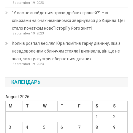
September 19, 2023
”У вас не знайдеться трохи дрібних грошей?” – зі
сльозами на очах незнайомка звернулася до Кирила. Це і
стало початком нової історії у його житті.
September 19, 2023
Коли в розпал весілля Юра помітив гарну дівчину, яка з
незадоволеним обличчям стояла і випивала, він ще не
знав, чим ця зустріч обернеться для них.
September 19, 2023
КАЛЕНДАРЬ
August 2026
M
T
W
T
F
S
S
1
2
3
4
5
6
7
8
9