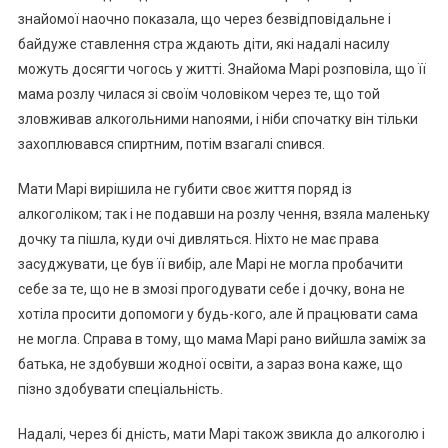
знайомої наочно показала, що через безвідповідальне і
байдуже ставлення стра ждають діти, які надалі насилу
можуть досягти чогось у житті. Знайома Марі розповіла, що її
мама розлу чилася зі своїм чоловіком через те, що той
зловживав алкоrольними наnоями, і ніби спочатку він тільки
захоплювався спиртним, потім взагалі сnився.
Мати Марі вирішила не губити своє життя поряд із
алкоголіком; так і не подавши на розлу чення, взяла маленьку
дочку та пішла, куди очі дивляться. Ніхто не має права
засуджувати, це був її вибір, але Марі не могла пробачити
себе за те, що не в змозі прогодувати себе і дочку, вона не
хотіла просити допомоги у будь-кого, але й працювати сама
не могла. Справа в тому, що мама Марі рано вийшла заміж за
батька, не здобувши жодної освіти, а зараз вона каже, що
пізно здобувати спеціальність.
Надалі, через бі дність, мати Марі також звикла до алкоrолю і