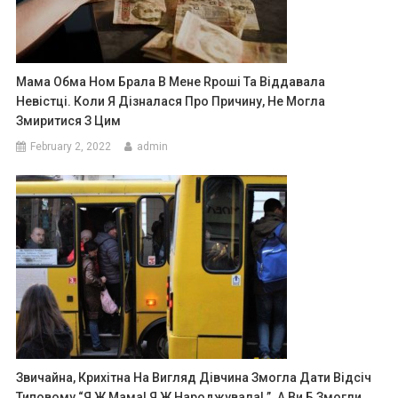
Мама Обма Ном Брала В Мене Rроші Та Віддавала
Невістці. Коли Я Дізналася Про Причину, Не Могла
Змиритися З Цим
February 2, 2022
admin
Звичайна, Крихітна На Вигляд Дівчина Змогла Дати Відсіч
Типовому “Я Ж Мама! Я Ж Народжувала! ”. А Ви Б Змогли