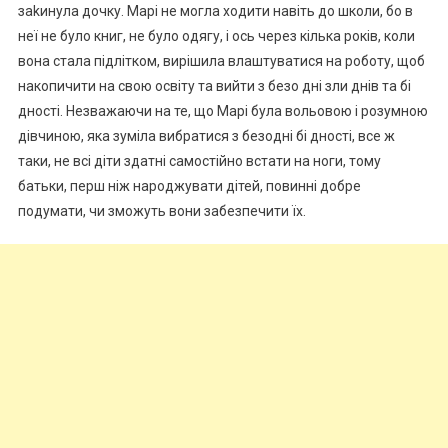
заkинула дочку. Марі не могла ходити навіть до школи, бо в
неї не було книг, не було одягу, і ось через кілька років, коли
вона стала підлітком, вирішила влаштуватися на роботу, щоб
накопичити на свою освіту та вийти з безо дні зли днів та бі
дності. Незважаючи на те, що Марі була вольовою і розумною
дівчиною, яка зуміла вибратися з безодні бі дності, все ж
таки, не всі діти здатні самостійно встати на ноги, тому
батьки, перш ніж народжувати дітей, повинні добре
подумати, чи зможуть вони забезпечити їх.