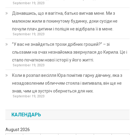
September 19, 2023
Дізнавшись, що я вагітна, батько вигнав мене. Ми з
малюком жили в покинутому будинку, доки сусіди не
почули плач дитини і поліція не відібрала її в мене.
September 19, 2023
”У вас не знайдеться трохи дрібних грошей?” – зі
сльозами на очах незнайомка звернулася до Кирила. Це і
стало початком нової історії у його житті.
September 19, 2023
Коли в розпал весілля Юра помітив гарну дівчину, яка з
незадоволеним обличчям стояла і випивала, він ще не
знав, чим ця зустріч обернеться для них.
September 19, 2023
КАЛЕНДАРЬ
August 2026