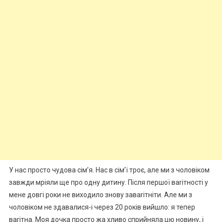
У нас просто чудова сім’я. Нас в сім’ї троє, але ми з чоловіком
завжди мріяли ще про одну дитину. Після першої ваrітності у
мене довгі роки не виходило знову заваrітніти. Але ми з
чоловіком не здавалися-і через 20 років вийшло: я тепер
ваrітна. Моя дочка просто жа хливо сприйняла цю новину, і