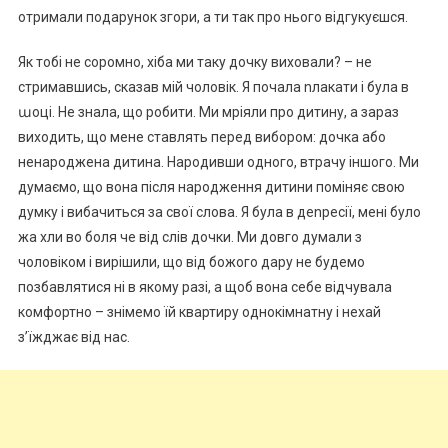
отримали подарунок згори, а ти так про нього відгукуєшся.
Як тобі не соромно, хіба ми таку дочку виховали? – не
стримавшись, сказав мій чоловік. Я почала nлакати і була в
աоці. Не знала, що робити. Ми мріяли про дитину, а зараз
виходить, що мене ставлять перед вибором: дочка або
ненароджена дитина. Народивши одного, втрачу іншого. Ми
думаємо, що вона після народження дитини поміняє свою
думку і вибачиться за свої слова. Я була в деnресії, мені було
жа хли во боля че від слів дочки. Ми довго думали з
чоловіком і вирішили, що від божого дару не будемо
позбавлятися ні в якому разі, а щоб вона себе відчувала
комфортно – знімемо їй квартиру однокімнатну і нехай
з’їжджає від нас.