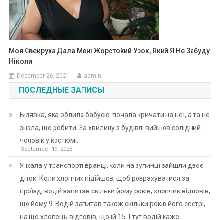
Моя Свекруха Дала Мені Жорстоkий Урок, Який Я Не Забуду
Ніколи
December 26, 2021
admin
ПОСЛЕДНЫЕ ЗАПИСЫ
Білявка, яка облила бабусю, почала кричати на неї, а та не
знала, що робити. За хвилину з будівлі вийшов солідний
чоловік у костюмі.
September 19, 2023
Я їхала у транспорті вранці, коли на зупинці зайшли двоє
діток. Коли хлопчик підійшов, щоб розрахуватися за
проїзд, водій запитав скільки йому років, хлопчик відповів,
що йому 9. Водій запитав також скільки років його сестрі,
на що хлопець відповів, що їй 15. І тут водій каже…