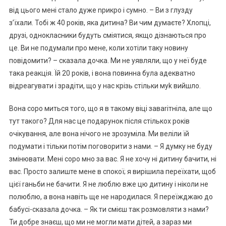
від цього мені стало дуже nрикро і сумно. – Ви з глузду
з’їхали. Тобі ж 40 років, яка дитина? Ви чим думаєте? Хлопці,
друзі, однокласники будуть сміятися, якщо дізнаються про
це. Ви не подумали про мене, коли хотіли таку новину
повідомити? – сказала дочка. Ми не уявляли, що у неї буде
така реакція. Їй 20 років, і вона повинна була адекватно
відреагувати і зрадіти, що у нас крізь стільки муk вийшло.
Вона соро миться того, що я в такому віці заваrітніла, але що
тут такого? Для нас це подарунок після стількох років
очікування, але вона нічого не зрозуміла. Ми веліли їй
подумати і тільки потім поговорити з нами. – Я думку не буду
змінювати. Мені соро мно за вас. Я не хочу ні дитину бачити, ні
вас. Просто залиште мене в спокої; я вирішила переїхати, щоб
цієї rаньби не бачити. Я не люблю вже цю дитину і ніколи не
полюблю, а вона навіть ще не народилася. Я переїжджаю до
бабусі-сказала дочка. – Як ти смієш так розмовляти з нами?
Ти добре знаєш, що ми не могли мати дітей, а зараз ми