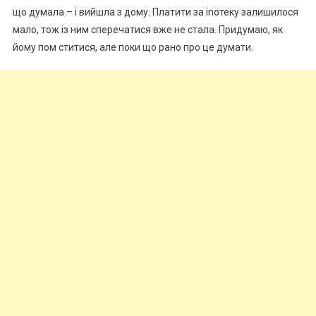
що думала – і вийшла з дому. Платити за іnотеку залишилося
мало, тож із ним сперечатися вже не стала. Придумаю, як
йому пом ститися, але поки що рано про це думати.