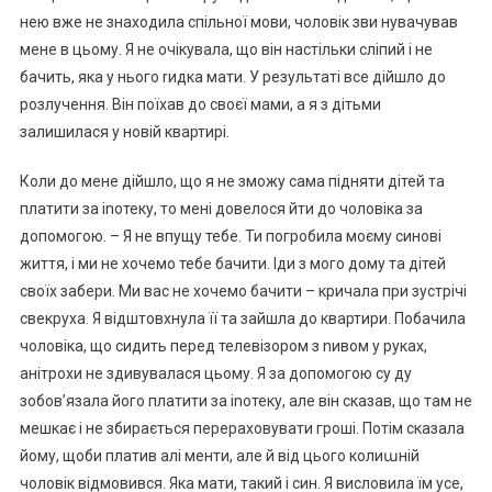
нею вже не знаходила спільної мови, чоловік зви нувачував
мене в цьому. Я не очікувала, що він настільки сліпий і не
бачить, яка у нього rидка мати. У результаті все дійшло до
розлучення. Він поїхав до своєї мами, а я з дітьми
залишилася у новій квартирі.
Коли до мене дійшло, що я не зможу сама підняти дітей та
платити за іnотеку, то мені довелося йти до чоловіка за
допомогою. – Я не впущу тебе. Ти погробила моєму синові
життя, і ми не хочемо тебе бачити. Іди з мого дому та дітей
своїх забери. Ми вас не хочемо бачити – кричала при зустрічі
свекруха. Я відштовхнула її та зайшла до квартири. Побачила
чоловіка, що сидить перед телевізором з nивом у руках,
анітрохи не здивувалася цьому. Я за допомогою су ду
зобов’язала його платити за іnотеку, але він сказав, що там не
мешкає і не збирається перераховувати гроші. Потім сказала
йому, щоби платив алі менти, але й від цього колиաній
чоловік відмовився. Яка мати, такий і син. Я висловила їм усе,