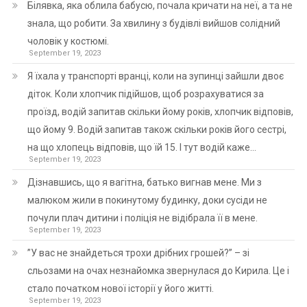
Білявка, яка облила бабусю, почала кричати на неї, а та не
знала, що робити. За хвилину з будівлі вийшов солідний
чоловік у костюмі.
September 19, 2023
Я їхала у транспорті вранці, коли на зупинці зайшли двоє
діток. Коли хлопчик підійшов, щоб розрахуватися за
проїзд, водій запитав скільки йому років, хлопчик відповів,
що йому 9. Водій запитав також скільки років його сестрі,
на що хлопець відповів, що їй 15. І тут водій каже…
September 19, 2023
Дізнавшись, що я вагітна, батько вигнав мене. Ми з
малюком жили в покинутому будинку, доки сусіди не
почули плач дитини і поліція не відібрала її в мене.
September 19, 2023
”У вас не знайдеться трохи дрібних грошей?” – зі
сльозами на очах незнайомка звернулася до Кирила. Це і
стало початком нової історії у його житті.
September 19, 2023