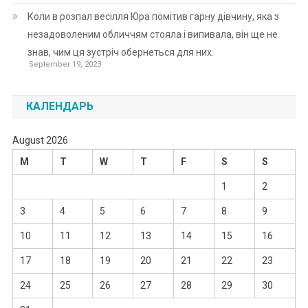
Коли в розпал весілля Юра помітив гарну дівчину, яка з
незадоволеним обличчям стояла і випивала, він ще не
знав, чим ця зустріч обернеться для них.
September 19, 2023
КАЛЕНДАРЬ
August 2026
M
T
W
T
F
S
S
1
2
3
4
5
6
7
8
9
10
11
12
13
14
15
16
17
18
19
20
21
22
23
24
25
26
27
28
29
30