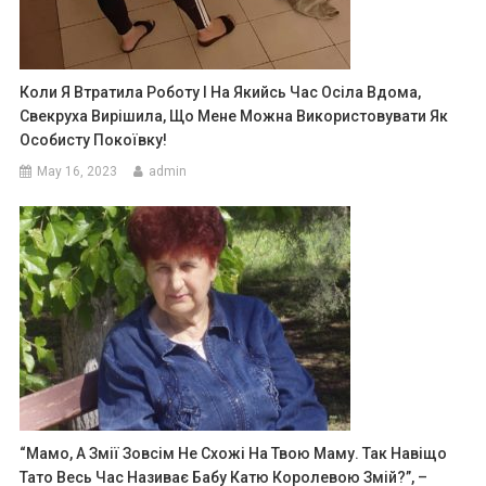
Коли Я Втратила Роботу І На Якийсь Час Осіла Вдома,
Свекруха Вирішила, Що Мене Можна Використовувати Як
Особисту Покоївку!
May 16, 2023
admin
“Мамо, А Змії Зовсім Не Схожі На Твою Маму. Так Навіщо
Тато Весь Час Називає Бабу Катю Королевою Змій?”, –