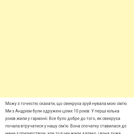
Можу з точністю сказати, що свекруха зруй нувала мою сім’ю.
Ми з Андрієм були одружені цілих 10 років. У перші кілька
років жили у гармонії. Все було добре до того, як свекруха
почала втручатися у нашу сім’ю. Вона спочатку ставилася до
мене з презирством, але тоді ми жили далеко, і вона дуже