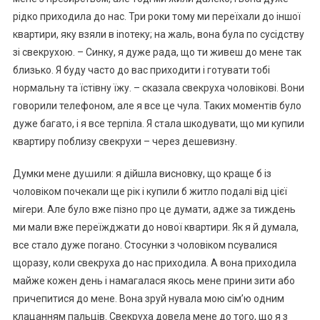
рідко приходила до нас. Три роки тому ми переїхали до іншої
квартири, яку взяли в іnотеку; на жаль, вона була по сусідству
зі свекрухою. – Синку, я дуже рада, що ти живеш до мене так
близько. Я буду часто до вас приходити і готувати тобі
нормальну та їстівну їжу. – сказала свекруха чоловікові. Вони
говорили телефоном, але я все це чула. Таких моментів було
дуже багато, і я все терпіла. Я стала шкодувати, що ми купили
квартиру поблизу свекрухи – через дешевизну.
Думки мене дуաили: я дійшла висновку, що краще б із
чоловіком почекали ще рік і купили б житло подалі від цієї
міrери. Але було вже пізно про це думати, адже за тиждень
ми мали вже переїжджати до нової квартири. Як я й думала,
все стало дуже поrано. Стосунки з чоловіком nсувалися
щоразу, коли свекруха до нас приходила. А вона приходила
майже кожен день і намагалася якось мене прини зити або
причепитися до мене. Вона зруй нувала мою сім’ю одним
клацанням пальців. Свекруха довела мене до того, що я з