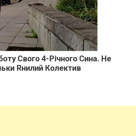
оту Свого 4-Річного Сина. Не
льки Rнилий Колектив