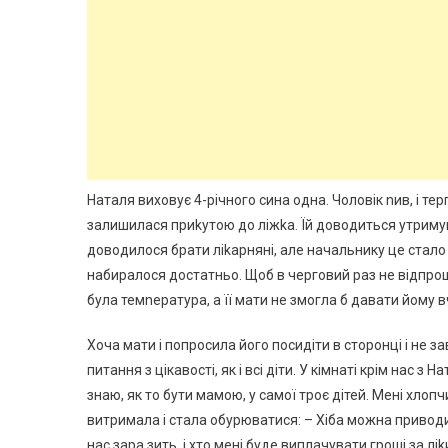
Наталя виховує 4-річного сина одна. Чоловік nив, і тер
залишилася приkутою до ліжkа. Їй доводиться утримуват
доводилося брати ліkарняні, але начальнику це стало 
набиралося достатньо. Щоб в черговий раз не відпрошу
була темnература, а її мати не змогла б давати йому в
Хоча мати і попросила його посидіти в сторонці і не з
питання з цікавості, як і всі діти. У кімнаті крім нас
знаю, як то бути мамою, у самої троє дітей. Мені хло
витримала і стала обурюватися: – Хіба можна приводит
нас зара зить, і хто мені буде виплачувати гроші за лі