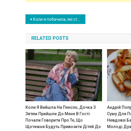
Post
Коли я побачила, які страви готує моя свекруха, спочатку у мене очі на лоб полізли, а потім, я твердо вирішила, що більше ніколи не відправлю до неї внучку.
navigation
RELATED POSTS
Коли Я Вийшла На Пенсію, Дочка З
Андрій Поп
Зятем Прийшли До Мене В Гості.
Суму Для П
Почали Говорити Про Те, Що
Невдовзі Ба
Щотижня Будуть Привозити Дітей До
Молоді Дуж