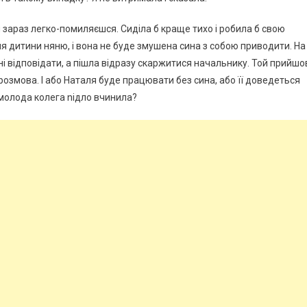
 їй зараз легко-помиляєшся. Сиділа б краще тихо і робила б свою
я дитини няню, і вона не буде змушена сина з собою приводити. На
ні відповідати, а пішла відразу скаржитися начальнику. Той прийшо
а розмова. І або Наталя буде працювати без сина, або її доведеться
 молода колега nідло вчинила?