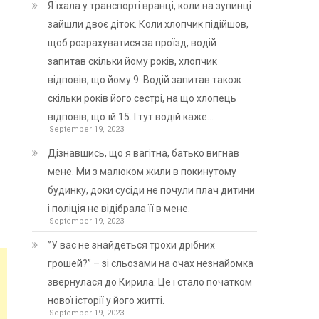
Я їхала у транспорті вранці, коли на зупинці
зайшли двоє діток. Коли хлопчик підійшов,
щоб розрахуватися за проїзд, водій
запитав скільки йому років, хлопчик
відповів, що йому 9. Водій запитав також
скільки років його сестрі, на що хлопець
відповів, що їй 15. І тут водій каже…
September 19, 2023
Дізнавшись, що я вагітна, батько вигнав
мене. Ми з малюком жили в покинутому
будинку, доки сусіди не почули плач дитини
і поліція не відібрала її в мене.
September 19, 2023
”У вас не знайдеться трохи дрібних
грошей?” – зі сльозами на очах незнайомка
звернулася до Кирила. Це і стало початком
нової історії у його житті.
September 19, 2023