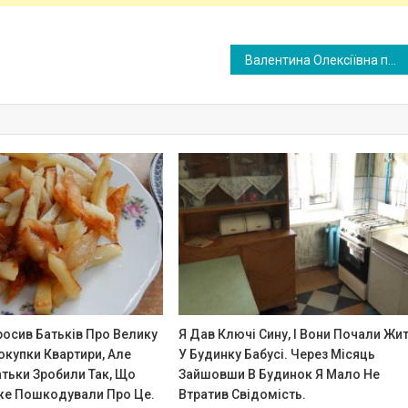
Валентина Олексіївна покликала невістку з онукою на пиріг, але, благо, невістка розкусила її хитрий план і розплющила чоловікові очі
росив Батьків Про Велику
Я Дав Ключі Сину, І Вони Почали Жи
окупки Квартири, Але
У Будинку Бабусі. Через Місяць
тьки Зробили Так, Що
Зайшовши В Будинок Я Мало Не
е Пошкодували Про Це.
Втратив Свідомість.