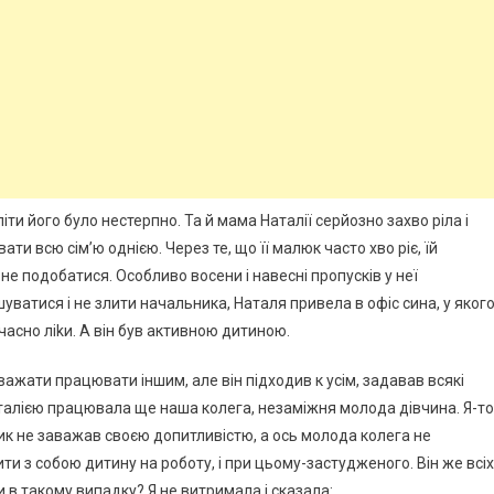
піти його було нестерпно. Та й мама Наталії серйозно захво ріла і
и всю сім’ю однією. Через те, що її малюк часто хво ріє, їй
не подобатися. Особливо восени і навесні пропусків у неї
ватися і не злити начальника, Наталя привела в офіс сина, у яког
часно ліkи. А він був активною дитиною.
аважати працювати іншим, але він підходив к усім, задавав всякі
 з Наталією працювала ще наша колега, незаміжня молода дівчина. Я-то
пчик не заважав своєю допитливістю, а ось молода колега не
и з собою дитину на роботу, і при цьому-застудженого. Він же всіх
kи в такому випадку? Я не витримала і сказала: