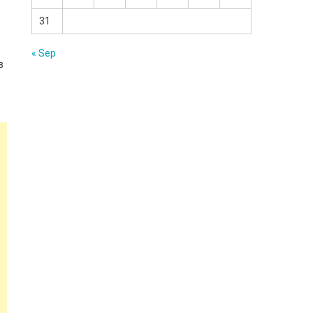
31
« Sep
в