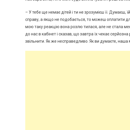
– У тебе ще немає дітей і ти не зрозумієш її. Думаєш,
справу, а якщо не подобається, то можеш оплатити дл
мою таку реакцію вона розлю тилася, але не стала ме
до нас в кабінет і сказав, що завтра їх чекає серйозн
звільнити. Як же несправедливо. Як ви думаєте, наша