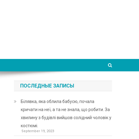
ПОСЛЕДНЫЕ ЗАПИСЫ
Білявка, яка облила бабусю, почала
кричати на неї, а та не знала, що робити. За
хвилину з будівлі вийшов солідний чоловік у
костюмі.
September 19, 2023