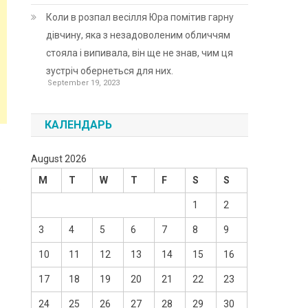
Коли в розпал весілля Юра помітив гарну
дівчину, яка з незадоволеним обличчям
стояла і випивала, він ще не знав, чим ця
зустріч обернеться для них.
September 19, 2023
КАЛЕНДАРЬ
August 2026
M
T
W
T
F
S
S
о
1
2
3
4
5
6
7
8
9
10
11
12
13
14
15
16
17
18
19
20
21
22
23
24
25
26
27
28
29
30