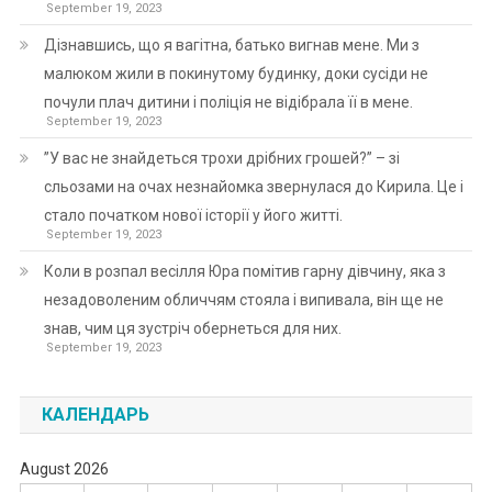
September 19, 2023
Дізнавшись, що я вагітна, батько вигнав мене. Ми з
малюком жили в покинутому будинку, доки сусіди не
почули плач дитини і поліція не відібрала її в мене.
September 19, 2023
”У вас не знайдеться трохи дрібних грошей?” – зі
сльозами на очах незнайомка звернулася до Кирила. Це і
стало початком нової історії у його житті.
September 19, 2023
Коли в розпал весілля Юра помітив гарну дівчину, яка з
незадоволеним обличчям стояла і випивала, він ще не
знав, чим ця зустріч обернеться для них.
September 19, 2023
КАЛЕНДАРЬ
August 2026