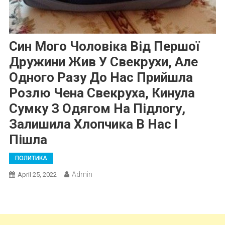
Син Мого Чоловіка Від Першої
Дружини Жив У Свекрухи, Але
Одного Разу До Нас Прийшла
Розлю Чена Свекруха, Кинула
Сумку З Одягом На Підлогу,
Залишила Хлопчика В Нас І
Пішла
ПОЛИТИКА
Admin
April 25, 2022