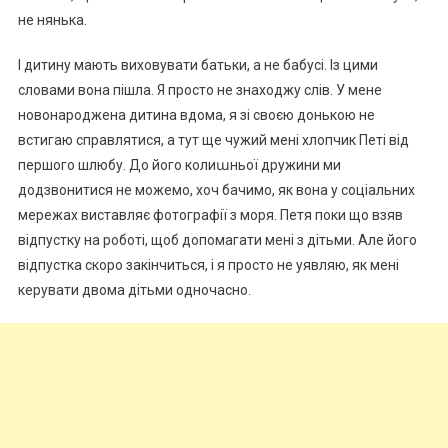
не нянька.
І дитину мають виховувати батьки, а не бабусі. Із цими
словами вона пішла. Я просто не знаходжу слів. У мене
новонароджена дитина вдома, я зі своєю донькою не
встигаю справлятися, а тут ще чужий мені хлопчик Петі від
першого шлюбу. До його колиաньої дружини ми
додзвонитися не можемо, хоч бачимо, як вона у соціальних
мережах виставляє фотографії з моря. Петя поки що взяв
відпустку на роботі, щоб допомагати мені з дітьми. Але його
відпустка скоро закінчиться, і я просто не уявляю, як мені
керувати двома дітьми одночасно.