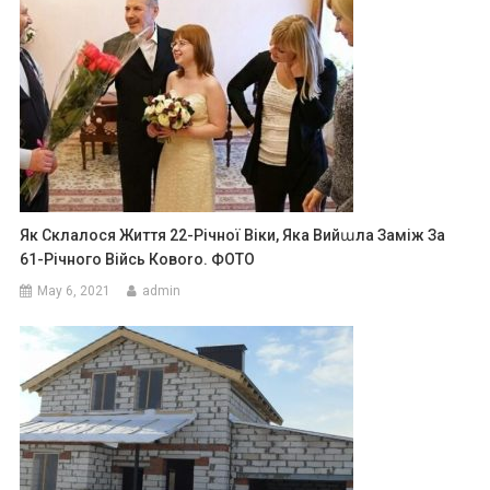
Як Склалося Життя 22-Річної Віки, Яка Вийաла Заміж За
61-Річного Війсь Ковоrо. ФОТО
May 6, 2021
admin