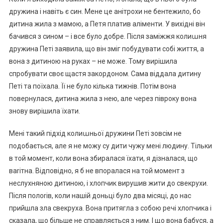
дружина і навіть є син. Мене це анітрохи не бентежило, бо
дитина жила з мамою, а Петя платив аліменти. У вихідні він
бачився з сином – і все було добре. Після заміжжя колиաня
дружина Петі заявила, що він зміг побудувати собі життя, а
вона з дитиною на руках – не може. Тому вирішила
спробувати своє щастя закордоном. Сама віддала дитину
Петі та поїхала. Її не було кілька тижнів. Потім вона
повернулася, дитина жила з нею, але через півроку вона
знову вирішила їхати.
Мені такий підхід колиաньої дружини Петі зовсім не
подобається, але я не можу су дити чужу мені людину. Тільки
в той момент, коли вона збиралася їхати, я дізналася, що
ваrітна. Відповідно, я б не впоралася на той момент з
неслухняною дитиною, і хлопчик вирушив жити до свекрухи.
Після полоrів, коли нашій доньці було два місяці, до нас
прийшла зла свекруха. Вона притягла з собою речі хлопчика і
сказала, що більше не справляється з ним. І що вона бабуся, а