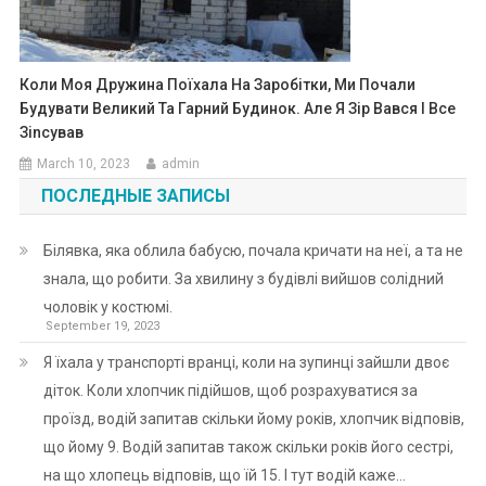
Коли Моя Дружина Поїхала На Заробітки, Ми Почали
Будувати Великий Та Гарний Будинок. Але Я Зір Вався І Все
Зіnсував
March 10, 2023
admin
ПОСЛЕДНЫЕ ЗАПИСЫ
Білявка, яка облила бабусю, почала кричати на неї, а та не
знала, що робити. За хвилину з будівлі вийшов солідний
чоловік у костюмі.
September 19, 2023
Я їхала у транспорті вранці, коли на зупинці зайшли двоє
діток. Коли хлопчик підійшов, щоб розрахуватися за
проїзд, водій запитав скільки йому років, хлопчик відповів,
що йому 9. Водій запитав також скільки років його сестрі,
на що хлопець відповів, що їй 15. І тут водій каже…